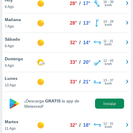
16
-
39
28°
/
17°
km/h
6 Ago
do en
 mismo.
sultar más
Mañana
10
-
28
28°
/
13°
 en nuestra
km/h
7 Ago
 Cookies
y
ualquier
Sábado
11
-
31
32°
/
14°
km/h
8 Ago
ento
 botón
ación de
Domingo
12
-
43
33°
/
20°
kies
km/h
9 Ago
 disponible
e nuestra
Lunes
13
-
37
.
33°
/
21°
km/h
10 Ago
IVAMENTE,
¡Descarga
GRATIS
la app de
Instalar
Meteored!
as
 a cookies
Martes
 no aceptar
12
-
31
32°
/
18°
km/h
11 Ago
ón de