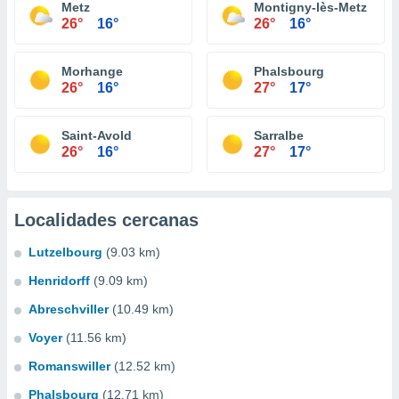
Metz
Montigny-lès-Metz
26°
16°
26°
16°
Morhange
Phalsbourg
26°
16°
27°
17°
Saint-Avold
Sarralbe
26°
16°
27°
17°
Localidades cercanas
Lutzelbourg
(9.03 km)
Henridorff
(9.09 km)
Abreschviller
(10.49 km)
Voyer
(11.56 km)
Romanswiller
(12.52 km)
Phalsbourg
(12.71 km)