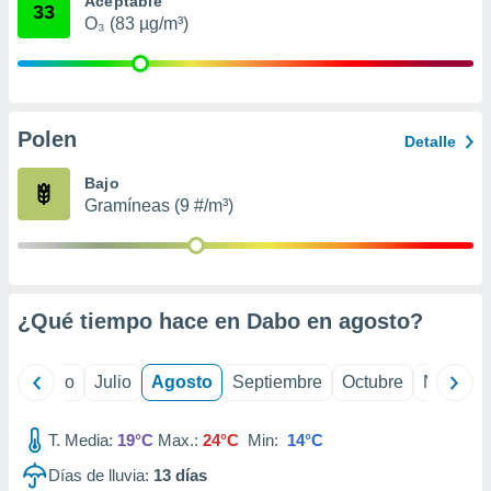
Aceptable
 seleccionar
33
o.
O₃ (83 µg/m³)
calización
precisa e
ión mediante
Polen
, publicidad
Detalle
dos,
Bajo
 publicidad
Gramíneas (9 #/m³)
,
ón de
 desarrollo
s.
¿Qué tiempo hace en Dabo en
agosto
?
tros 1199
ios
yo
Junio
Julio
Agosto
Septiembre
Octubre
Noviemb
T. Media:
19°C
Max.:
24°C
Min:
14°C
Días de lluvia:
13
días