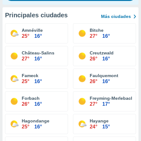
Principales ciudades
Más ciudades
Amnéville
Bitche
25°
16°
27°
16°
Château-Salins
Creutzwald
27°
16°
26°
16°
Fameck
Faulquemont
25°
16°
26°
16°
Forbach
Freyming-Merlebach
26°
16°
27°
17°
Hagondange
Hayange
25°
16°
24°
15°