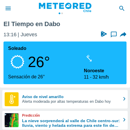
El Tiempo en Dabo
privacidad
13:16
Jueves
...
o de
eteored.cl)
borado por
Soleado
es para
26°
ue la
 que se
e calidad.
Noroeste
eder a este
Sensación de 26°
11
32 km/h
ediante las
opciones:
ookies y
Aviso de nivel amarillo
Alerta moderada por altas temperaturas en Dabo hoy
e forma
d digital
Predicción
ada, basada
La nieve sorprenderá al valle de Chile centro-sur:
lluvia, viento y helada extrema para este fin de
mación