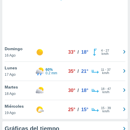
 botón
.
nto,
cios
kies,
ores únicos
Domingo
4
-
27
as similares
33°
/
18°
km/h
16 Ago
nar,
rocesar
Lunes
onales como
60%
11
-
37
35°
/
21°
0.2 mm
km/h
 este sitio
17 Ago
recciones IP
ficadores de
Martes
18
-
47
30°
/
18°
 posible
km/h
18 Ago
s
 traten tus
Miércoles
nales en
15
-
39
25°
/
15°
km/h
 interés
19 Ago
go a lo que
nerte. Para
Gráficas del tiempo
retirar su