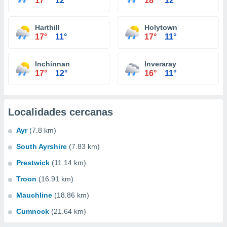
17°
12°
18°
12°
Harthill
Holytown
17°
11°
17°
11°
Inchinnan
Inveraray
17°
12°
16°
11°
Localidades cercanas
Ayr
(7.8 km)
South Ayrshire
(7.83 km)
Prestwick
(11.14 km)
Troon
(16.91 km)
Mauchline
(18.86 km)
Cumnock
(21.64 km)