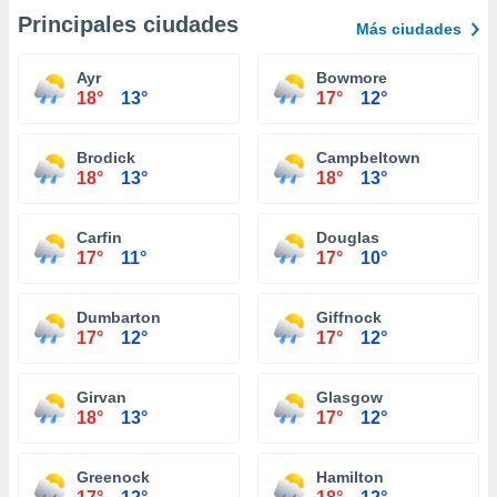
Principales ciudades
Más ciudades
Ayr
Bowmore
18°
13°
17°
12°
Brodick
Campbeltown
18°
13°
18°
13°
Carfin
Douglas
17°
11°
17°
10°
Dumbarton
Giffnock
17°
12°
17°
12°
Girvan
Glasgow
18°
13°
17°
12°
Greenock
Hamilton