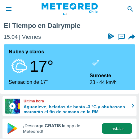
El Tiempo en Dalrymple
privacidad
15:04
Viernes
...
o de
eteored.cl)
borado por
Nubes y claros
es para
17°
ue la
 que se
e calidad.
Suroeste
eder a este
Sensación de 17°
23
44 km/h
ediante las
opciones:
Última hora
ookies y
Aguanieve, heladas de hasta -3 °C y chubascos
e forma
marcarán el fin de semana en la RM
d digital
¡Descarga
GRATIS
la app de
Instalar
ada, basada
Meteored!
mación