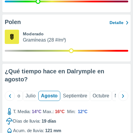
 seleccionar
o.
calización
precisa e
Polen
Detalle
ión mediante
Moderado
, publicidad
Gramíneas (28 #/m³)
dos,
 publicidad
,
ón de
¿Qué tiempo hace en Dalrymple en
 desarrollo
s.
agosto
?
tros 1199
ios
yo
Junio
Julio
Agosto
Septiembre
Octubre
Noviemb
T. Media:
14°C
Max.:
16°C
Min:
12°C
Días de lluvia:
19
días
Acum. de lluvia:
121 mm