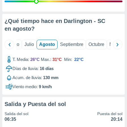
 seleccionar
o.
calización
precisa e
¿Qué tiempo hace en Darlington - SC
ión mediante
en
agosto
?
, publicidad
yo
Junio
Julio
Agosto
Septiembre
Octubre
Noviemb
dos,
 publicidad
,
T. Media:
26°C
Max.:
31°C
Min:
22°C
ón de
Días de lluvia:
16
días
 desarrollo
s.
Acum. de lluvia:
130 mm
tros 1199
Viento medio:
9 km/h
ios
Salida y Puesta del sol
Salida del sol
Puesta del sol
06:35
20:14