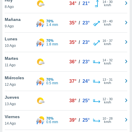
14
-
30
34°
/
21°
km/h
8 Ago
do en
 mismo.
sultar más
Mañana
70%
18
-
40
35°
/
23°
 en nuestra
1.4 mm
km/h
9 Ago
 Cookies
y
ualquier
Lunes
70%
16
-
37
35°
/
23°
1.8 mm
km/h
10 Ago
ento
 botón
ación de
Martes
14
-
32
36°
/
23°
kies
km/h
11 Ago
 disponible
e nuestra
Miércoles
70%
13
-
31
.
37°
/
24°
0.5 mm
km/h
12 Ago
IVAMENTE,
Jueves
12
-
30
38°
/
25°
km/h
13 Ago
as
 a cookies
Viernes
70%
10
-
28
39°
/
25°
0.6 mm
km/h
 no aceptar
14 Ago
ón de