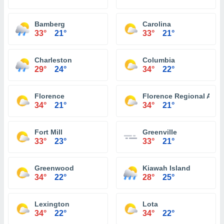
Bamberg
Carolina
33°
21°
33°
21°
Charleston
Columbia
29°
24°
34°
22°
Florence
Florence Regional Airpo
34°
21°
34°
21°
Fort Mill
Greenville
33°
23°
33°
21°
Greenwood
Kiawah Island
34°
22°
28°
25°
Lexington
Lota
34°
22°
34°
22°