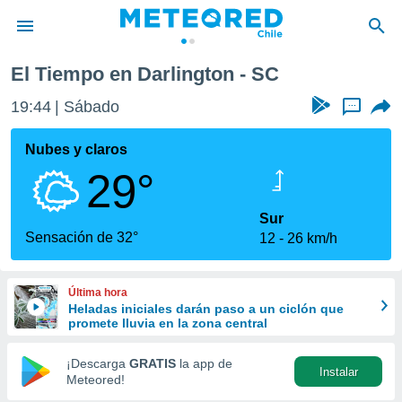
El Tiempo en Darlington - SC
privacidad
19:44
Sábado
...
o de
eteored.cl)
borado por
Nubes y claros
es para
29°
ue la
 que se
e calidad.
Sur
eder a este
Sensación de 32°
12
26 km/h
ediante las
opciones:
Última hora
ookies y
Heladas iniciales darán paso a un ciclón que
e forma
promete lluvia en la zona central
d digital
¡Descarga
GRATIS
la app de
Instalar
ada, basada
Meteored!
mación