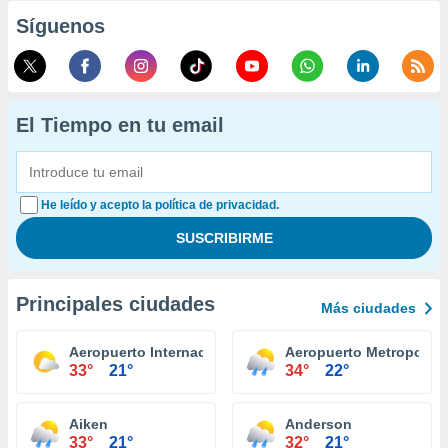
Síguenos
El Tiempo en tu email
He leído y acepto la política de privacidad.
Principales ciudades
Más ciudades
Aeropuerto Internacional Greenville-Spartanburg
Aeropuerto Metropolit
33°
21°
34°
22°
Aiken
Anderson
33°
21°
32°
21°