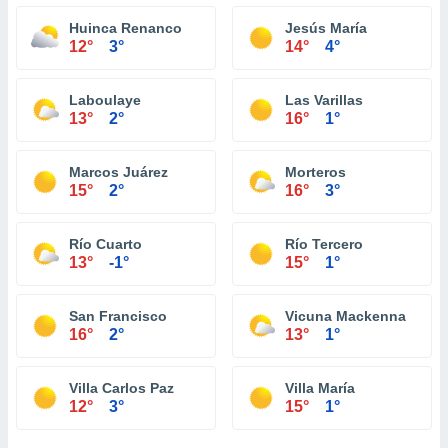
Huinca Renanco
Jesús María
12°
3°
14°
4°
Laboulaye
Las Varillas
13°
2°
16°
1°
Marcos Juárez
Morteros
15°
2°
16°
3°
Río Cuarto
Río Tercero
13°
-1°
15°
1°
San Francisco
Vicuna Mackenna
16°
2°
13°
1°
Villa Carlos Paz
Villa María
12°
3°
15°
1°