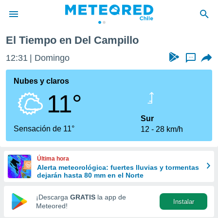
El Tiempo en Del Campillo
privacidad
12:31
Domingo
...
o de
eteored.cl)
borado por
Nubes y claros
es para
11°
ue la
 que se
e calidad.
Sur
eder a este
Sensación de 11°
12
28 km/h
ediante las
opciones:
Última hora
ookies y
Alerta meteorológica: fuertes lluvias y tormentas
e forma
dejarán hasta 80 mm en el Norte
d digital
¡Descarga
GRATIS
la app de
Instalar
ada, basada
Meteored!
mación