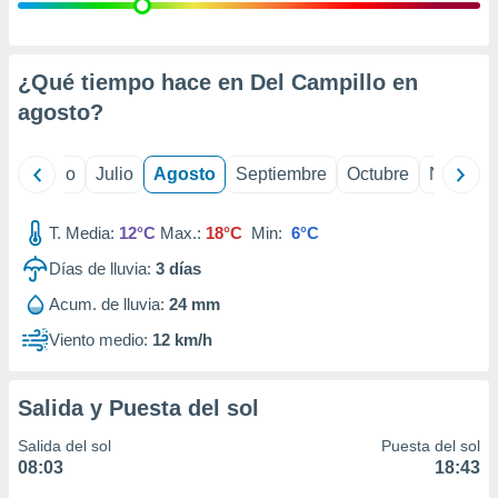
 seleccionar
o.
calización
precisa e
¿Qué tiempo hace en Del Campillo en
ión mediante
agosto
?
, publicidad
yo
Junio
Julio
Agosto
Septiembre
Octubre
Noviemb
dos,
 publicidad
,
T. Media:
12°C
Max.:
18°C
Min:
6°C
ón de
Días de lluvia:
3
días
 desarrollo
s.
Acum. de lluvia:
24 mm
tros 1199
Viento medio:
12 km/h
ios
Salida y Puesta del sol
Salida del sol
Puesta del sol
08:03
18:43