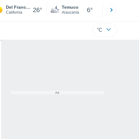
Del Francia Mobile Estates
Temuco
Osorno
26°
6°
California
Araucanía
Los Lagos
°C