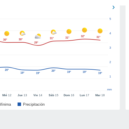
5
4
32°
31°
31°
31°
30°
30°
29°
3
2
20°
20°
19°
19°
19°
19°
19°
1
mm
Mié
12
Jue
13
Vie
14
Sáb
15
Dom
16
Lun
17
Mar
18
Mínima
Precipitación