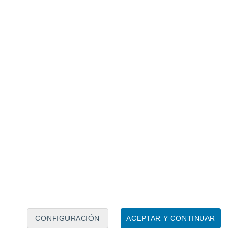
Calendario lunar
Lun
Mar
Mié
Jue
Vie
Sáb
Dom
6
7
8
9
10
11
12
13
14
15
16
17
18
19
CONFIGURACIÓN
ACEPTAR Y CONTINUAR