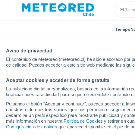
Tiempo
No
Aviso de privacidad
El contenido de Meteored (meteored.cl) ha sido elaborado por pr
de calidad. Puedes acceder a este sitio web mediante las sigui
Aceptar cookies y acceder de forma gratuita
Inicio
Estados Unidos
Estado de California
Del 
La publicidad digital personalizada, basada en la información r
financiar nuestra actividad para seguir ofreciéndote contenido c
El Tiempo en Del Franc
Pulsando el botón "Aceptar y continuar", puedes acceder a la w
nuestras o de nuestros socios, que nos permiten el seguimiento
18:52
Jueves
desarrollar un perfil específico para mostrarte publicidad y co
más información en nuestra
Política de Cookies
y retirar en cu
Configuración de cookies
que aparece disponible en el pie de n
Soleado