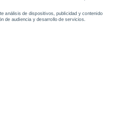
34°
/
20°
32°
/
21°
31°
/
20°
30°
/
20°
e análisis de dispositivos, publicidad y contenido
n de audiencia y desarrollo de servicios.
-
29
km/h
9
-
32
km/h
9
-
32
km/h
9
-
32
km/h
states - CA hoy
, 6 de agosto
Sur
2 Bajo
9°
6
-
25 km/h
FPS:
no
Sur
1 Bajo
9°
5
-
22 km/h
FPS:
no
Sur
0 Bajo
7°
3
-
17 km/h
FPS:
no
Noreste
0 Bajo
5°
1
-
11 km/h
FPS:
no