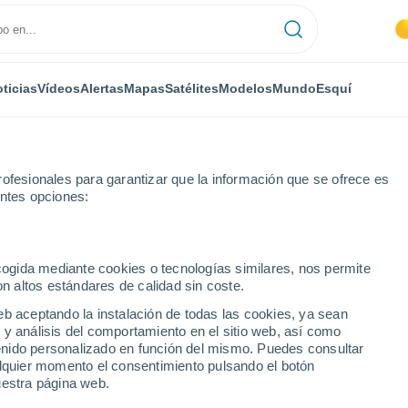
ticias
Vídeos
Alertas
Mapas
Satélites
Modelos
Mundo
Esquí
ofesionales para garantizar que la información que se ofrece es
entes opciones:
Francia Mobile Estates
ecogida mediante cookies o tecnologías similares, nos permite
on altos estándares de calidad sin coste.
ia Mobile Estates - CA
eb aceptando la instalación de todas las cookies, ya sean
 y análisis del comportamiento en el sitio web, así como
...
ntenido personalizado en función del mismo. Puedes consultar
alquier momento el consentimiento pulsando el botón
Por hora
uestra página web.
Cielos despejados en las
próximas horas