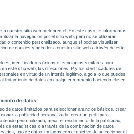
r a nuestro sitio web meteored.cl. En este caso, te informamos
h
tizar la navegación por el sitio web, pero no se utilizarán
dad o contenido personalizado, aunque sí podrás visualizar
ción de cookies y acceder a nuestro sitio web a través de este
sur
es, identificadores únicos o tecnologías similares para
n este sitio web, las direcciones IP y los identificadores de
rsonales en virtud de un interés legítimo, algo a lo que puedes
Satélites
Modelos
 al tratamiento de datos en cualquier momento haciendo clic en
miento de datos:
omingo
Lunes
Martes
Miércoles
uso de datos limitados para seleccionar anuncios básicos, crear
9 Ago
10 Ago
11 Ago
12 Ago
ccionar la publicidad personalizada, crear un perfil para
ontenido personalizado, medir el rendimiento de la publicidad,
vés de estadísticas o a través de la combinación de datos
rvicios, uso de datos limitados con el objetivo de seleccionar el