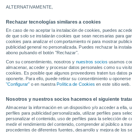
26°
ALTERNATIVAMENTE,
Rechazar tecnologías similares a cookies
Sur
En caso de no aceptar la instalación de cookies, puedes accede
Sensación de 27°
3
-
17 km/
de que solo se instalarán cookies que sean necesarias para garan
cookies para analizar el comportamiento ni para mostrar publici
publicidad general no personalizada. Puedes rechazar la instala
abono pulsando el botón "Rechazar".
Última hora
La nieve sorprenderá al valle de Chile centro-
Con su consentimiento, nosotros y
nuestros socios
usamos cooki
este fin de semana
almacenar, acceder y procesar datos personales como su visita e
cookies. Es posible que algunos proveedores traten tus datos pe
Tiempo 1 - 7 días
Actualidad
Mapa de temperatura
oponerte. Para ello, puede retirar su consentimiento u oponerse
"Configurar"
o en nuestra
Política de Cookies
en este sitio web.
Nosotros y nuestros socios hacemos el siguiente trata
Mañana
Sábado
D
Hoy
Almacenar la información en un dispositivo y/o acceder a ella, 
7 Ago
8 Ago
6 Ago
perfiles para publicidad personalizada, utilizar perfiles para sele
personalizar el contenido, uso de perfiles para la selección de c
medir el rendimiento del contenido, comprender al público a tra
procedentes de diferentes fuentes, desarrollo y mejora de los se