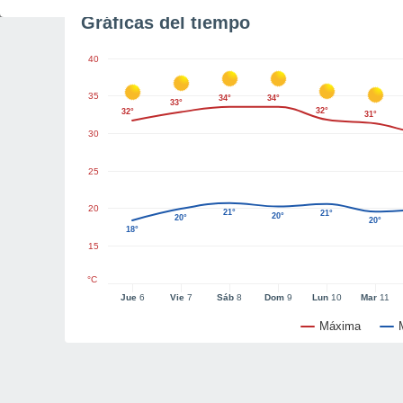
Gráficas del tiempo
40
35
34°
34°
33°
32°
32°
31°
30
25
20
21°
21°
20°
20°
20°
18°
15
°C
Jue
6
Vie
7
Sáb
8
Dom
9
Lun
10
Mar
11
Máxima