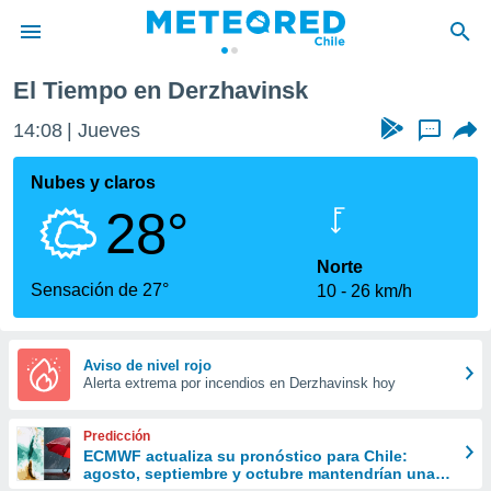
El Tiempo en Derzhavinsk
privacidad
14:08
Jueves
...
o de
eteored.cl)
borado por
Nubes y claros
es para
28°
ue la
 que se
e calidad.
Norte
eder a este
Sensación de 27°
10
26 km/h
ediante las
opciones:
ookies y
Aviso de nivel rojo
Alerta extrema por incendios en Derzhavinsk hoy
e forma
d digital
Predicción
ada, basada
ECMWF actualiza su pronóstico para Chile:
agosto, septiembre y octubre mantendrían una
mación