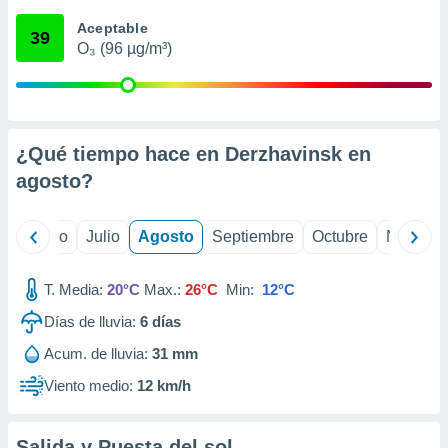
 seleccionar
o.
Aceptable
39
O₃ (96 µg/m³)
calización
precisa e
ión mediante
, publicidad
¿Qué tiempo hace en Derzhavinsk en
dos,
agosto
?
 publicidad
,
ón de
yo
Junio
Julio
Agosto
Septiembre
Octubre
Noviemb
 desarrollo
s.
T. Media:
20°C
Max.:
26°C
Min:
12°C
tros 1199
ios
Días de lluvia:
6
días
Acum. de lluvia:
31 mm
Viento medio:
12 km/h
Salida y Puesta del sol