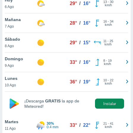
13
-
30
29°
/
16°
km/h
6 Ago
do en
 mismo.
sultar más
Mañana
16
-
34
28°
/
16°
 en nuestra
km/h
7 Ago
 Cookies
y
ualquier
Sábado
11
-
25
29°
/
15°
km/h
8 Ago
ento
 botón
ación de
Domingo
8
-
19
33°
/
16°
kies
km/h
9 Ago
 disponible
e nuestra
Lunes
10
-
22
.
36°
/
19°
km/h
10 Ago
IVAMENTE,
¡Descarga
GRATIS
la app de
Instalar
Meteored!
as
 a cookies
Martes
 no aceptar
30%
21
-
41
33°
/
22°
0.4 mm
km/h
11 Ago
ón de