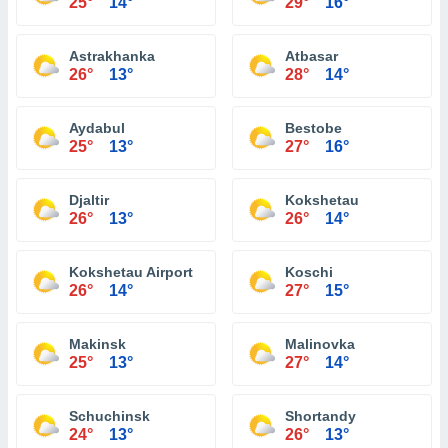
25°
14°
29°
16°
Astrakhanka
Atbasar
26°
13°
28°
14°
Aydabul
Bestobe
25°
13°
27°
16°
Djaltir
Kokshetau
26°
13°
26°
14°
Kokshetau Airport
Koschi
26°
14°
27°
15°
Makinsk
Malinovka
25°
13°
27°
14°
Schuchinsk
Shortandy
24°
13°
26°
13°