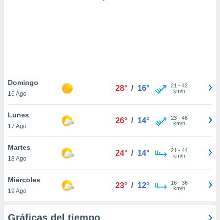
 botón
.
nto,
cios
kies,
ores únicos
Domingo
21
-
42
as similares
28°
/
16°
km/h
16 Ago
nar,
rocesar
Lunes
onales como
23
-
46
26°
/
14°
km/h
 este sitio
17 Ago
recciones IP
ficadores de
Martes
21
-
44
24°
/
14°
 posible
km/h
18 Ago
s
 traten tus
Miércoles
nales en
16
-
36
23°
/
12°
km/h
 interés
19 Ago
go a lo que
nerte. Para
Gráficas del tiempo
retirar su