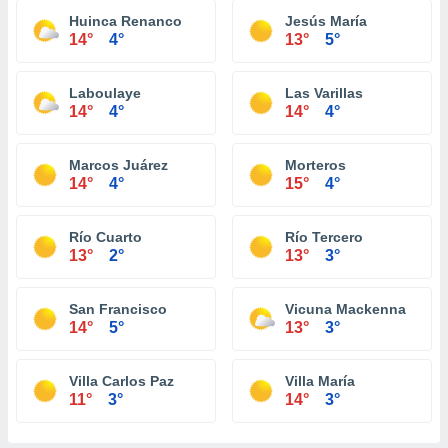
Huinca Renanco
Jesús María
14°
4°
13°
5°
Laboulaye
Las Varillas
14°
4°
14°
4°
Marcos Juárez
Morteros
14°
4°
15°
4°
Río Cuarto
Río Tercero
13°
2°
13°
3°
San Francisco
Vicuna Mackenna
14°
5°
13°
3°
Villa Carlos Paz
Villa María
11°
3°
14°
3°