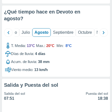
 seleccionar
o.
¿Qué tiempo hace en Devoto en
calización
precisa e
agosto
?
ión mediante
, publicidad
yo
Junio
Julio
Agosto
Septiembre
Octubre
Noviemb
dos,
T. Media:
13°C
Max.:
20°C
Min:
8°C
 publicidad
,
Días de lluvia:
4
días
ón de
 desarrollo
Acum. de lluvia:
38 mm
s.
Viento medio:
13 km/h
tros 1199
ios
Salida y Puesta del sol
Salida del sol
Puesta del sol
07:51
18:38