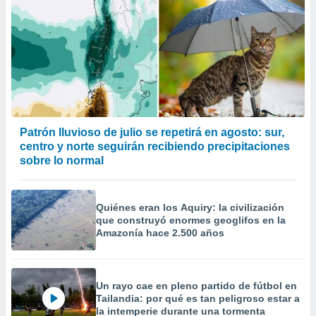
Patrón lluvioso de julio se repetirá en agosto: sur,
centro y norte seguirán recibiendo precipitaciones
sobre lo normal
Quiénes eran los Aquiry: la civilización
que construyó enormes geoglifos en la
Amazonía hace 2.500 años
Un rayo cae en pleno partido de fútbol en
Tailandia: por qué es tan peligroso estar a
la intemperie durante una tormenta