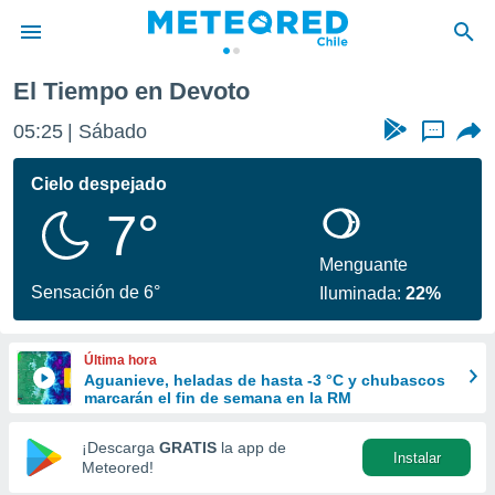
El Tiempo en Devoto
privacidad
05:25
Sábado
...
o de
eteored.cl)
borado por
Cielo despejado
es para
7°
ue la
 que se
e calidad.
Menguante
eder a este
Sensación de 6°
Iluminada:
22%
ediante las
opciones:
Última hora
ookies y
Aguanieve, heladas de hasta -3 °C y chubascos
e forma
marcarán el fin de semana en la RM
d digital
¡Descarga
GRATIS
la app de
Instalar
ada, basada
Meteored!
mación