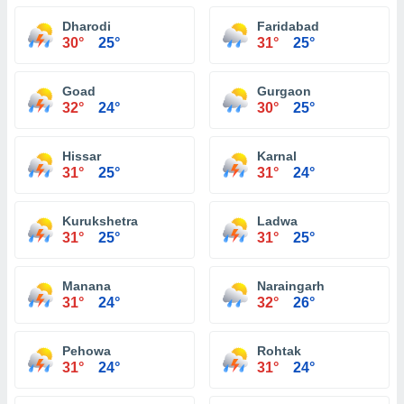
Dharodi
Faridabad
30°
25°
31°
25°
Goad
Gurgaon
32°
24°
30°
25°
Hissar
Karnal
31°
25°
31°
24°
Kurukshetra
Ladwa
31°
25°
31°
25°
Manana
Naraingarh
31°
24°
32°
26°
Pehowa
Rohtak
31°
24°
31°
24°