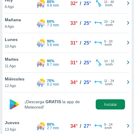
80%
11
-
40
32°
/
25°
8.8 mm
km/h
8 Ago
do en
 mismo.
sultar más
Mañana
60%
10
-
24
33°
/
25°
 en nuestra
7.3 mm
km/h
9 Ago
 Cookies
y
ualquier
Lunes
90%
9
-
20
31°
/
25°
5.6 mm
km/h
10 Ago
ento
 botón
ación de
Martes
90%
14
-
31
31°
/
25°
kies
8.7 mm
km/h
11 Ago
 disponible
e nuestra
Miércoles
70%
11
-
24
.
34°
/
25°
0.2 mm
km/h
12 Ago
IVAMENTE,
¡Descarga
GRATIS
la app de
Instalar
Meteored!
as
 a cookies
Jueves
 no aceptar
80%
9
-
24
34°
/
27°
2.7 mm
km/h
13 Ago
ón de