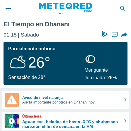
El Tiempo en Dhanani
privacidad
01:15
Sábado
...
o de
eteored.cl)
borado por
Parcialmente nuboso
es para
26°
ue la
 que se
e calidad.
Menguante
eder a este
Sensación de 28°
Iluminada:
26%
ediante las
opciones:
ookies y
Aviso de nivel naranja
Alerta importante por otros en Dhanani hoy
e forma
d digital
Última hora
ada, basada
Aguanieve, heladas de hasta -3 °C y chubascos
marcarán el fin de semana en la RM
mación