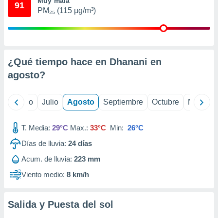
Muy mala
 seleccionar
91
o.
PM₂₅ (115 µg/m³)
calización
precisa e
ión mediante
¿Qué tiempo hace en Dhanani en
, publicidad
agosto
?
dos,
 publicidad
,
yo
Junio
Julio
Agosto
Septiembre
Octubre
Noviemb
ón de
 desarrollo
s.
T. Media:
29°C
Max.:
33°C
Min:
26°C
tros 1199
Días de lluvia:
24
días
ios
Acum. de lluvia:
223 mm
Viento medio:
8 km/h
Salida y Puesta del sol