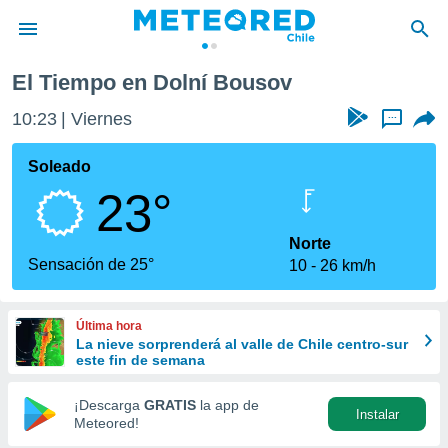
El Tiempo en Dolní Bousov
privacidad
10:23
Viernes
...
o de
eteored.cl)
borado por
Soleado
es para
23°
ue la
 que se
e calidad.
Norte
eder a este
Sensación de 25°
10
26 km/h
ediante las
opciones:
Última hora
ookies y
La nieve sorprenderá al valle de Chile centro-sur
e forma
este fin de semana
d digital
¡Descarga
GRATIS
la app de
Instalar
ada, basada
Meteored!
mación