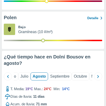
 seleccionar
o.
calización
precisa e
Polen
Detalle
ión mediante
Bajo
, publicidad
Gramíneas (10 #/m³)
dos,
 publicidad
,
ón de
¿Qué tiempo hace en Dolní Bousov en
 desarrollo
s.
agosto
?
tros 1199
ios
yo
Junio
Julio
Agosto
Septiembre
Octubre
Noviemb
T. Media:
19°C
Max.:
24°C
Min:
14°C
Días de lluvia:
11
días
Acum. de lluvia:
71 mm