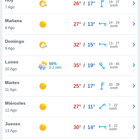
19
-
37
26°
/
17°
km/h
7 Ago
do en
 mismo.
sultar más
Mañana
14
-
29
27°
/
13°
 en nuestra
km/h
8 Ago
 Cookies
y
ualquier
Domingo
13
-
27
32°
/
15°
km/h
9 Ago
ento
 botón
ación de
Lunes
50%
19
-
45
35°
/
19°
kies
0.2 mm
km/h
10 Ago
 disponible
e nuestra
Martes
20
-
39
.
25°
/
17°
km/h
11 Ago
IVAMENTE,
Miércoles
7
-
22
27°
/
11°
km/h
12 Ago
as
 a cookies
Jueves
8
-
22
30°
/
14°
km/h
 no aceptar
13 Ago
ón de