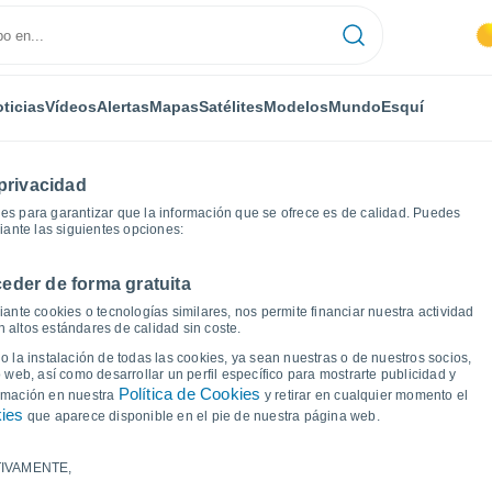
ticias
Vídeos
Alertas
Mapas
Satélites
Modelos
Mundo
Esquí
privacidad
es para garantizar que la información que se ofrece es de calidad. Puedes
iante las siguientes opciones:
eder de forma gratuita
Gráficas del tiempo
ante cookies o tecnologías similares, nos permite financiar nuestra actividad
 altos estándares de calidad sin coste.
e Drogeham
 la instalación de todas las cookies, ya sean nuestras o de nuestros socios,
 web, así como desarrollar un perfil específico para mostrarte publicidad y
Política de Cookies
ormación en nuestra
y retirar en cualquier momento el
kies
que aparece disponible en el pie de nuestra página web.
IVAMENTE,
a y punto de rocío para los próximos 14 días