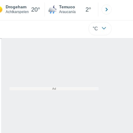
Drogeham
Temuco
Osorno
20°
2°
Achtkarspelen
Araucanía
Los Lagos
°C