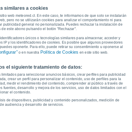
s similares a cookies
sitio web meteored.cl. En este caso, te informamos de que solo se instalarán
27°
eb, pero no se utilizarán cookies para analizar el comportamiento ni para
24°
ar publicidad general no personalizada. Puedes rechazar la instalación de
22°
21°
és de este abono pulsando el botón "Rechazar".
20°
19°
19°
19°
17°
dentificadores únicos o tecnologías similares para almacenar, acceder y
16°
16°
14°
es IP y los identificadores de cookies. Es posible que algunos proveedores
14°
13°
12°
12°
e puedes oponerte. Para ello, puede retirar su consentimiento u oponerse al
nfigurar"
Política de Cookies
o en nuestra
en este sitio web.
 el siguiente tratamiento de datos:
áb
15
Dom
16
Lun
17
Mar
18
Mié
19
Jue
20
Vie
21
Sáb
22
 limitados para seleccionar anuncios básicos, crear perfiles para publicidad
emperatura Mínima
Punto de rocío
ada, crear un perfil para personalizar el contenido, uso de perfiles para la
dad, medir el rendimiento del contenido, comprender al público a través de
 fuentes, desarrollo y mejora de los servicios, uso de datos limitados con el
ionar el contenido.
isis de dispositivos, publicidad y contenido personalizados, medición de
idad para los próximos 14 días
de audiencia y desarrollo de servicios.
100
75