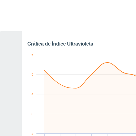
10
SW
NW
N
E
E
SE
km/h
Dom
9
Lun
10
Mar
11
Mié
12
Jue
13
Vie
14
S
Rachas máximas de vien
Gráfica de Índice Ultravioleta
6
5
4
3
2