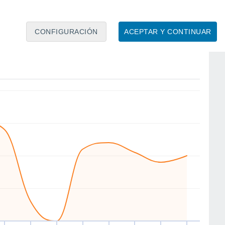
CONFIGURACIÓN
ACEPTAR Y CONTINUAR
N
N
N
NW
SW
SW
W
W
áb
15
Dom
16
Lun
17
Mar
18
Mié
19
Jue
20
Vie
21
Sáb
22
to
Velocidad media del viento