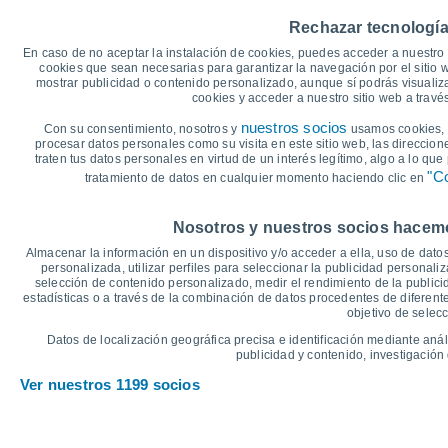
35
31°
Rechazar tecnología
30
28°
En caso de no aceptar la instalación de cookies, puedes acceder a nuestro 
27°
cookies que sean necesarias para garantizar la navegación por el sitio w
25
23°
mostrar publicidad o contenido personalizado, aunque sí podrás visualiz
21°
cookies y acceder a nuestro sitio web a trav
19°
20
17°
nuestros socios
Con su consentimiento, nosotros y
usamos cookies, i
14°
procesar datos personales como su visita en este sitio web, las direccion
15
14°
13°
12°
traten tus datos personales en virtud de un interés legítimo, algo a lo qu
10°
"Co
tratamiento de datos en cualquier momento haciendo clic en
10
°C
Nosotros y nuestros socios hacemos
Dom
9
Lun
10
Mar
11
Mié
12
Jue
13
Vie
14
S
Almacenar la información en un dispositivo y/o acceder a ella, uso de datos
Temperatura Máxima
T
personalizada, utilizar perfiles para seleccionar la publicidad personaliz
selección de contenido personalizado, medir el rendimiento de la publici
estadísticas o a través de la combinación de datos procedentes de diferentes
objetivo de selecc
Gráfica de Precipitación y Nubosidad
Datos de localización geográfica precisa e identificación mediante anál
Lluvia, nieve y nubos
publicidad y contenido, investigación 
5
Ver nuestros 1199 socios
1026
1024