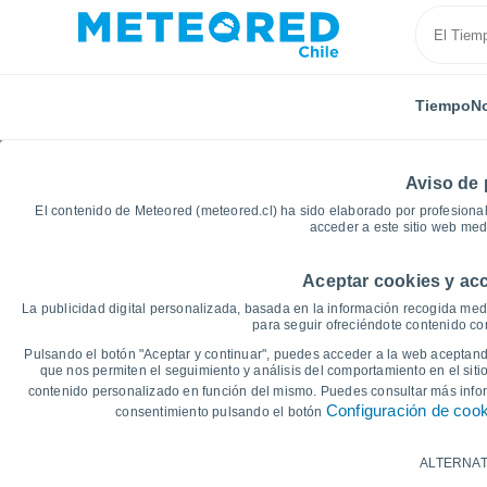
Tiempo
No
Aviso de 
El contenido de Meteored (meteored.cl) ha sido elaborado por profesional
acceder a este sitio web med
Aceptar cookies y acc
Inicio
Holanda
Provincia de Frisia
Drogeham
La publicidad digital personalizada, basada en la información recogida medi
para seguir ofreciéndote contenido con
Gráficas del tiempo d
Pulsando el botón "Aceptar y continuar", puedes acceder a la web aceptando
que nos permiten el seguimiento y análisis del comportamiento en el sitio
contenido personalizado en función del mismo. Puedes consultar más inf
14 días
7 días
Configuración de coo
consentimiento pulsando el botón
Gráfica de Temperatura
ALTERNAT
Temperatura máxima, temperatura mínim