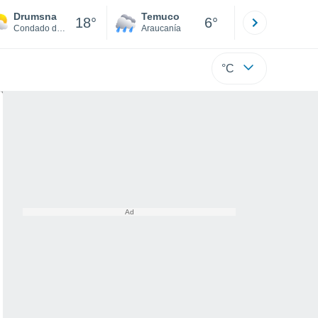
Drumsna
Temuco
Osorno
18°
6°
Condado de Leitrim
Araucanía
Los Lagos
°C