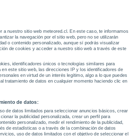
 Drumsna
VIENTO
PRECIPITACIÓN
r a nuestro sitio web meteored.cl. En este caso, te informamos
12
15
18
21
00
03
06
09
12
15
18
21
00
tizar la navegación por el sitio web, pero no se utilizarán
dad o contenido personalizado, aunque sí podrás visualizar
ción de cookies y acceder a nuestro sitio web a través de este
es, identificadores únicos o tecnologías similares para
n este sitio web, las direcciones IP y los identificadores de
18°
18°
rsonales en virtud de un interés legítimo, algo a lo que puedes
17°
17°
17°
 al tratamiento de datos en cualquier momento haciendo clic en
16°
16°
15°
15°
15°
15°
14°
12°
miento de datos:
uso de datos limitados para seleccionar anuncios básicos, crear
ccionar la publicidad personalizada, crear un perfil para
ontenido personalizado, medir el rendimiento de la publicidad,
1.4
1
vés de estadísticas o a través de la combinación de datos
0.8
0.4
0.3
0.2
rvicios, uso de datos limitados con el objetivo de seleccionar el
0.1