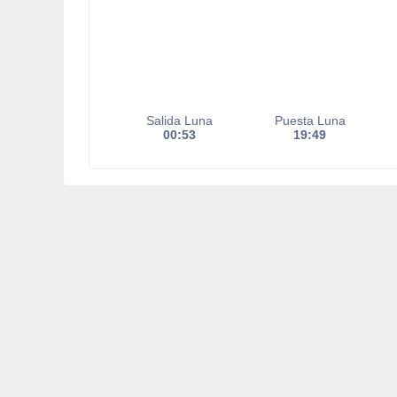
Salida Luna
Puesta Luna
00:53
19:49