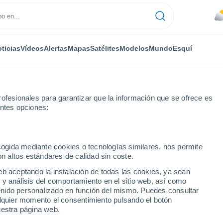
ticias
Vídeos
Alertas
Mapas
Satélites
Modelos
Mundo
Esquí
ofesionales para garantizar que la información que se ofrece es
entes opciones:
Por horas
ecogida mediante cookies o tecnologías similares, nos permite
on altos estándares de calidad sin coste.
hora a hora
eb aceptando la instalación de todas las cookies, ya sean
 y análisis del comportamiento en el sitio web, así como
ntenido personalizado en función del mismo. Puedes consultar
alquier momento el consentimiento pulsando el botón
uestra página web.