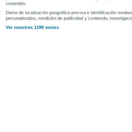
Viernes
7
Sábado
8
contenido.
Datos de localización geográfica precisa e identificación mediant
personalizados, medición de publicidad y contenido, investigació
Ver nuestros 1199 socios
La previsión del tiempo por horas 
VIERNES, 07 DE AGOSTO
1 Alerta ahora
Riesgo Moderado
La mayor parte del día
Nubes y claros
Salida del sol a las
05:56
Puesta del sol a las
21:18
Primera luz a las
05:13
Última luz a las
22:00