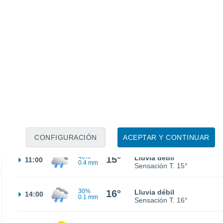
15°
Parcialmente nuboso
02:00
Sensación T.
15°
30%
14°
Lluvia débil
05:00
1.4 mm
Sensación T.
14°
30%
15°
Lluvia débil
08:00
0.2 mm
Sensación T.
15°
CONFIGURACIÓN
ACEPTAR Y CONTINUAR
40%
15°
Lluvia débil
11:00
0.4 mm
Sensación T.
15°
30%
16°
Lluvia débil
14:00
0.1 mm
Sensación T.
16°