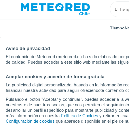
Tiempo
No
Aviso de privacidad
El contenido de Meteored (meteored.cl) ha sido elaborado por pr
de calidad. Puedes acceder a este sitio web mediante las sigui
Aceptar cookies y acceder de forma gratuita
Inicio
Irlanda
Condado de Leitrim
Drumsna
La publicidad digital personalizada, basada en la información r
financiar nuestra actividad para seguir ofreciéndote contenido c
El tiempo en Drumsna 
Pulsando el botón "Aceptar y continuar", puedes acceder a la w
nuestras o de nuestros socios, que nos permiten el seguimiento
desarrollar un perfil específico para mostrarte publicidad y co
Tiempo 1 - 7 días
Por horas
más información en nuestra
Política de Cookies
y retirar en cu
Configuración de cookies
que aparece disponible en el pie de n