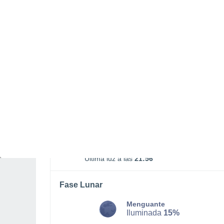
DOMINGO, 09 DE AGOSTO
De madrugada
Lluvia débil con cielo
parcialmente nuboso
Salida del sol a las
05:59
Puesta del sol a las
21:14
Primera luz a las
05:17
Última luz a las
21:56
Fase Lunar
Menguante
Iluminada
15%