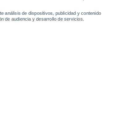
Domingo
9
e análisis de dispositivos, publicidad y contenido
n de audiencia y desarrollo de servicios.
en Drumsna
11°
Nubes y claros
02:00
Sensación T.
11°
11°
Nubes y claros
05:00
Sensación T.
11°
13°
Parcialmente nuboso
08:00
Sensación T.
13°
16°
Cubierto
11:00
Sensación T.
16°