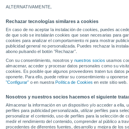
Gráfica del tiempo por horas en
ALTERNATIVAMENTE,
SÍMBOLO
TEMPERATURA
Rechazar tecnologías similares a cookies
En caso de no aceptar la instalación de cookies, puedes accede
00
03
06
09
12
15
18
21
00
03
06
09
de que solo se instalarán cookies que sean necesarias para garan
cookies para analizar el comportamiento ni para mostrar publici
publicidad general no personalizada. Puedes rechazar la instala
abono pulsando el botón "Rechazar".
Con su consentimiento, nosotros y
nuestros socios
usamos cooki
almacenar, acceder y procesar datos personales como su visita e
18°
18°
cookies. Es posible que algunos proveedores traten tus datos pe
16°
oponerte. Para ello, puede retirar su consentimiento u oponerse
16°
"Configurar"
o en nuestra
Política de Cookies
en este sitio web.
14°
13°
13°
13°
Nosotros y nuestros socios hacemos el siguiente trata
11°
11°
11°
Almacenar la información en un dispositivo y/o acceder a ella, 
perfiles para publicidad personalizada, utilizar perfiles para sele
personalizar el contenido, uso de perfiles para la selección de c
medir el rendimiento del contenido, comprender al público a tra
0.4
0.3
procedentes de diferentes fuentes, desarrollo y mejora de los se