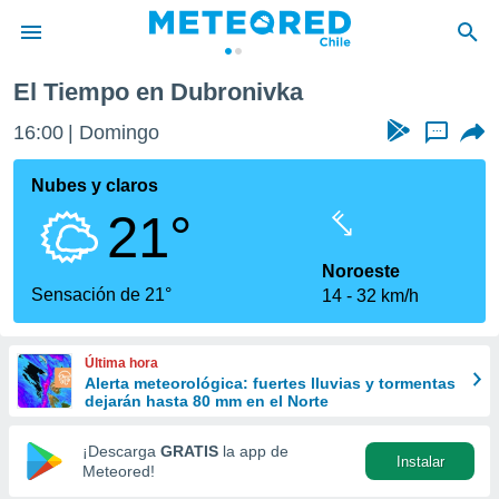
El Tiempo en Dubronivka
privacidad
16:00
Domingo
...
o de
eteored.cl)
borado por
Nubes y claros
es para
21°
ue la
 que se
e calidad.
Noroeste
eder a este
Sensación de 21°
14
32 km/h
ediante las
opciones:
Última hora
ookies y
Alerta meteorológica: fuertes lluvias y tormentas
e forma
dejarán hasta 80 mm en el Norte
d digital
¡Descarga
GRATIS
la app de
Instalar
ada, basada
Meteored!
mación