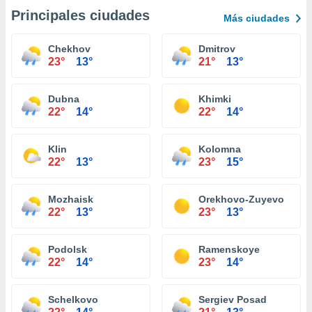
Principales ciudades
Más ciudades
Chekhov
Dmitrov
23°
13°
21°
13°
Dubna
Khimki
22°
14°
22°
14°
Klin
Kolomna
22°
13°
23°
15°
Mozhaisk
Orekhovo-Zuyevo
22°
13°
23°
13°
Podolsk
Ramenskoye
22°
14°
23°
14°
Schelkovo
Sergiev Posad