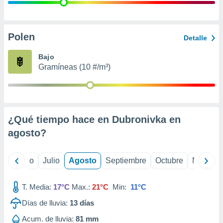
 seleccionar
o.
calización
precisa e
Polen
Detalle
ión mediante
Bajo
, publicidad
Gramíneas (10 #/m³)
dos,
 publicidad
,
ón de
¿Qué tiempo hace en Dubronivka en
 desarrollo
s.
agosto
?
tros 1199
ios
yo
Junio
Julio
Agosto
Septiembre
Octubre
Noviemb
T. Media:
17°C
Max.:
21°C
Min:
11°C
Días de lluvia:
13
días
Acum. de lluvia:
81 mm