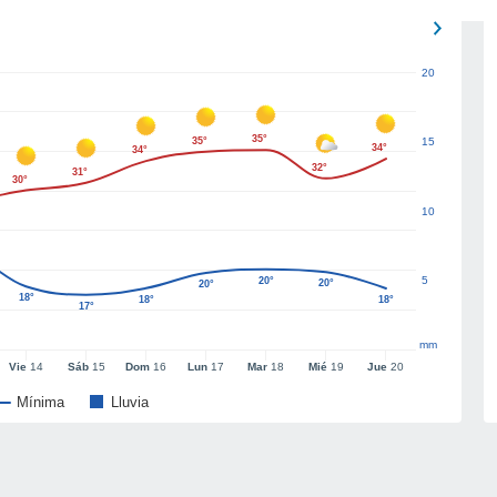
20
35°
35°
15
34°
34°
32°
31°
30°
10
5
20°
20°
20°
18°
18°
18°
17°
mm
Vie
14
Sáb
15
Dom
16
Lun
17
Mar
18
Mié
19
Jue
20
Mínima
Lluvia