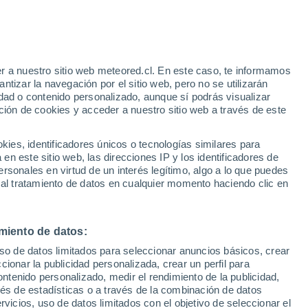
Aviso de nivel amarillo
Alerta moderada por altas
temperaturas en Dudoviceşti hoy
r a nuestro sitio web meteored.cl. En este caso, te informamos
tizar la navegación por el sitio web, pero no se utilizarán
dad o contenido personalizado, aunque sí podrás visualizar
ción de cookies y acceder a nuestro sitio web a través de este
os
es, identificadores únicos o tecnologías similares para
n este sitio web, las direcciones IP y los identificadores de
rsonales en virtud de un interés legítimo, algo a lo que puedes
Satélites
Modelos
 al tratamiento de datos en cualquier momento haciendo clic en
miento de datos:
Martes
Miércoles
Jueves
Viernes
uso de datos limitados para seleccionar anuncios básicos, crear
11 Ago
12 Ago
13 Ago
14 Ago
ccionar la publicidad personalizada, crear un perfil para
ontenido personalizado, medir el rendimiento de la publicidad,
vés de estadísticas o a través de la combinación de datos
rvicios, uso de datos limitados con el objetivo de seleccionar el