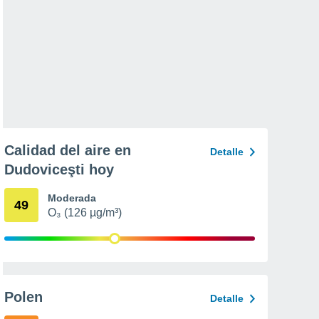
Calidad del aire en
Detalle
Dudoviceşti hoy
Moderada
49
O₃ (126 µg/m³)
Polen
Detalle