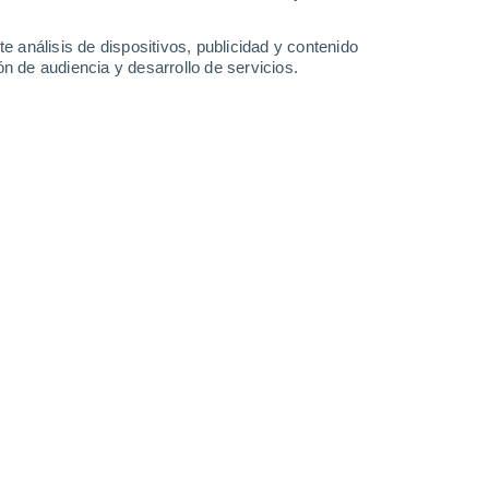
35°
/
20°
35°
/
21°
29°
/
22°
30°
/
18°
e análisis de dispositivos, publicidad y contenido
n de audiencia y desarrollo de servicios.
-
23
km/h
17
-
35
km/h
18
-
35
km/h
12
-
29
km/h
de agosto
Noreste
0 Bajo
3
-
7 km/h
FPS:
no
Noreste
1 Bajo
2
-
9 km/h
FPS:
no
Norte
1 Bajo
1
-
10 km/h
FPS:
no
Suroeste
5 Medio
2
-
15 km/h
FPS:
6-10