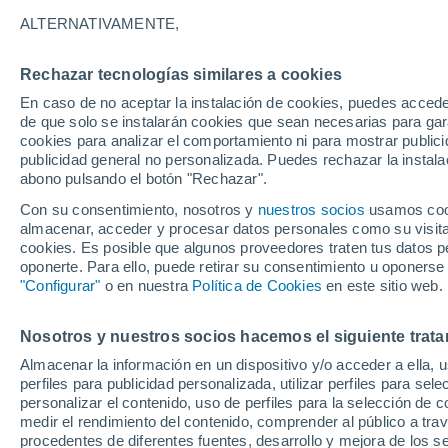
23°
ALTERNATIVAMENTE,
Rechazar tecnologías similares a cookies
Noreste
En caso de no aceptar la instalación de cookies, puedes accede
Sensación de 24°
3
-
7 km/h
de que solo se instalarán cookies que sean necesarias para garan
cookies para analizar el comportamiento ni para mostrar publici
publicidad general no personalizada. Puedes rechazar la instala
abono pulsando el botón "Rechazar".
Última hora
Aguanieve, heladas de hasta -3 °C y chubasc
Con su consentimiento, nosotros y
nuestros socios
usamos cooki
marcarán el fin de semana en la RM
almacenar, acceder y procesar datos personales como su visita e
cookies. Es posible que algunos proveedores traten tus datos pe
Tiempo 1 - 7 días
Actualidad
Mapa de temperatura
oponerte. Para ello, puede retirar su consentimiento u oponerse
"Configurar"
o en nuestra
Política de Cookies
en este sitio web.
Nosotros y nuestros socios hacemos el siguiente trata
Mañana
Lunes
Hoy
Almacenar la información en un dispositivo y/o acceder a ella, 
9 Ago
10 Ago
8 Ago
perfiles para publicidad personalizada, utilizar perfiles para sele
personalizar el contenido, uso de perfiles para la selección de c
medir el rendimiento del contenido, comprender al público a tra
procedentes de diferentes fuentes, desarrollo y mejora de los se
70%