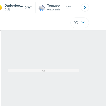
Dudoviceşti
Temuco
Osorno
25°
2°
Dolj
Araucanía
Los Lagos
°C