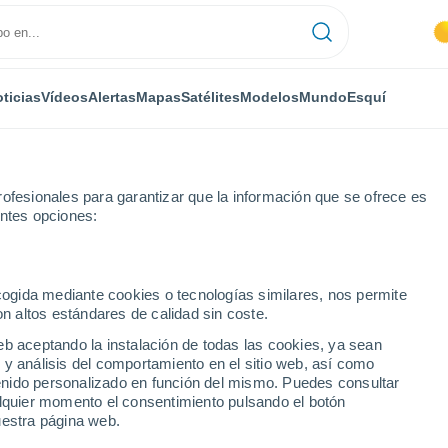
ticias
Vídeos
Alertas
Mapas
Satélites
Modelos
Mundo
Esquí
ofesionales para garantizar que la información que se ofrece es
entes opciones:
ecogida mediante cookies o tecnologías similares, nos permite
on altos estándares de calidad sin coste.
şti
eb aceptando la instalación de todas las cookies, ya sean
 y análisis del comportamiento en el sitio web, así como
...
ntenido personalizado en función del mismo. Puedes consultar
alquier momento el consentimiento pulsando el botón
Por hora
uestra página web.
Cielos despejados en las
próximas horas