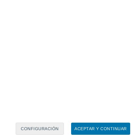
Calendario lunar
Lun
Mar
Mié
Jue
Vie
Sáb
Dom
8
9
10
11
12
13
14
15
16
17
18
19
20
21
CONFIGURACIÓN
ACEPTAR Y CONTINUAR