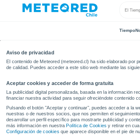
Tiempo
No
Aviso de privacidad
El contenido de Meteored (meteored.cl) ha sido elaborado por pr
de calidad. Puedes acceder a este sitio web mediante las sigui
Aceptar cookies y acceder de forma gratuita
Inicio
Rumanía
Dolj
Dudoviceşti
La publicidad digital personalizada, basada en la información r
financiar nuestra actividad para seguir ofreciéndote contenido c
El Tiempo en Dudovice
Pulsando el botón "Aceptar y continuar", puedes acceder a la w
nuestras o de nuestros socios, que nos permiten el seguimiento
07:02
Sábado
desarrollar un perfil específico para mostrarte publicidad y co
más información en nuestra
Política de Cookies
y retirar en cu
Configuración de cookies
que aparece disponible en el pie de n
Soleado