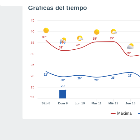
Gráficas del tiempo
45
40
36°
35°
35°
35
32°
31°
29°
30
25
22°
22°
20
21°
20°
20°
20°
2.3
15
°C
Sáb
8
Dom
9
Lun
10
Mar
11
Mié
12
Jue
13
Máxima