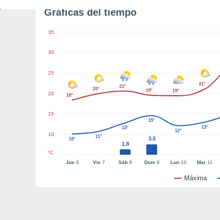
Gráficas del tiempo
35
30
25
21°
21°
20°
19°
19°
20
18°
15
15°
13°
13°
12°
10
11°
3.5
10°
1.8
°C
Jue
6
Vie
7
Sáb
8
Dom
9
Lun
10
Mar
11
Máxima