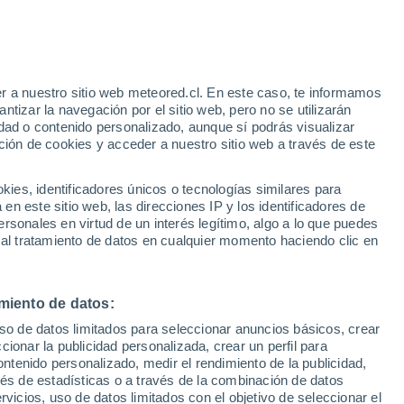
r a nuestro sitio web meteored.cl. En este caso, te informamos
/h
tizar la navegación por el sitio web, pero no se utilizarán
dad o contenido personalizado, aunque sí podrás visualizar
ción de cookies y acceder a nuestro sitio web a través de este
sur
es, identificadores únicos o tecnologías similares para
n este sitio web, las direcciones IP y los identificadores de
rsonales en virtud de un interés legítimo, algo a lo que puedes
Satélites
Modelos
 al tratamiento de datos en cualquier momento haciendo clic en
miento de datos:
omingo
Lunes
Martes
Miércoles
uso de datos limitados para seleccionar anuncios básicos, crear
9 Ago
10 Ago
11 Ago
12 Ago
ccionar la publicidad personalizada, crear un perfil para
ontenido personalizado, medir el rendimiento de la publicidad,
vés de estadísticas o a través de la combinación de datos
rvicios, uso de datos limitados con el objetivo de seleccionar el
70%