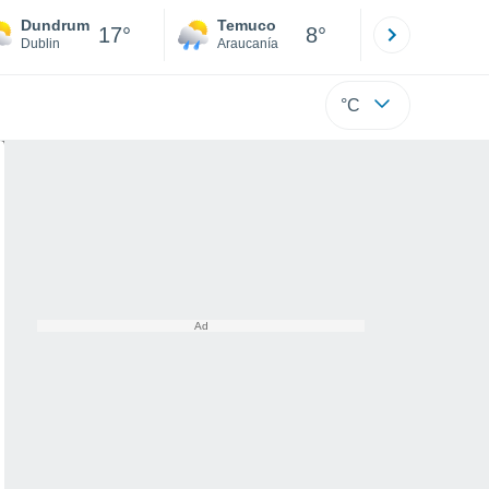
Dundrum
Temuco
Osorno
17°
8°
Dublin
Araucanía
Los Lagos
°C