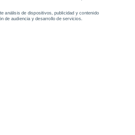
3.5 mm
19°
/
15°
19°
/
12°
21°
/
13°
26°
/
15°
e análisis de dispositivos, publicidad y contenido
n de audiencia y desarrollo de servicios.
-
35
km/h
14
-
30
km/h
14
-
30
km/h
14
-
30
km/h
agosto
Oeste
1 Bajo
°
13
-
27 km/h
FPS:
no
nuboso
Oeste
1 Bajo
°
11
-
26 km/h
FPS:
no
nuboso
Oeste
0 Bajo
°
10
-
23 km/h
FPS:
no
nuboso
Oeste
0 Bajo
°
10
-
21 km/h
FPS:
no