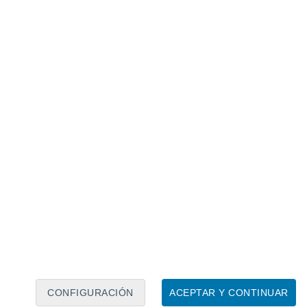
Calendario lunar
Lun
Mar
Mié
Jue
Vie
Sáb
Dom
6
7
8
9
10
11
12
13
14
15
16
17
18
19
CONFIGURACIÓN
ACEPTAR Y CONTINUAR