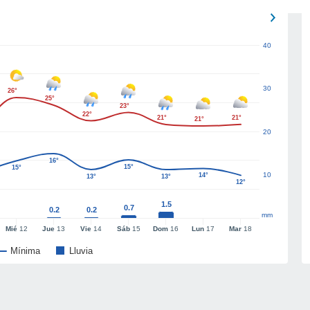
40
30
26°
25°
23°
22°
21°
21°
21°
20
16°
15°
15°
10
14°
13°
13°
12°
1.5
0.7
0.2
0.2
mm
Mié
12
Jue
13
Vie
14
Sáb
15
Dom
16
Lun
17
Mar
18
Mínima
Lluvia