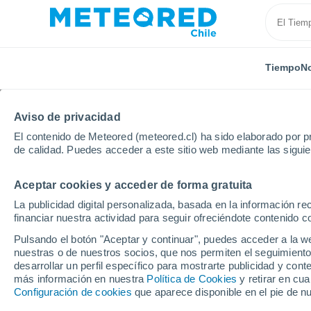
Tiempo
No
Aviso de privacidad
El contenido de Meteored (meteored.cl) ha sido elaborado por pr
de calidad. Puedes acceder a este sitio web mediante las sigui
Aceptar cookies y acceder de forma gratuita
Inicio
Irlanda
Condado de Dublín
Dundrum
La publicidad digital personalizada, basada en la información r
financiar nuestra actividad para seguir ofreciéndote contenido c
El Tiempo en Dundrum 
Pulsando el botón "Aceptar y continuar", puedes acceder a la w
nuestras o de nuestros socios, que nos permiten el seguimiento
19:52
Jueves
desarrollar un perfil específico para mostrarte publicidad y co
más información en nuestra
Política de Cookies
y retirar en cu
Configuración de cookies
que aparece disponible en el pie de n
Parcialmente nuboso