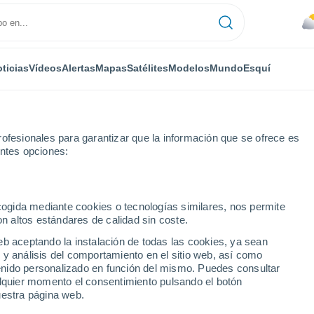
ticias
Vídeos
Alertas
Mapas
Satélites
Modelos
Mundo
Esquí
ofesionales para garantizar que la información que se ofrece es
entes opciones:
ecogida mediante cookies o tecnologías similares, nos permite
on altos estándares de calidad sin coste.
(Dublín)
eb aceptando la instalación de todas las cookies, ya sean
 y análisis del comportamiento en el sitio web, así como
...
ntenido personalizado en función del mismo. Puedes consultar
alquier momento el consentimiento pulsando el botón
Por hora
uestra página web.
Intervalos nubosos en las
próximas horas