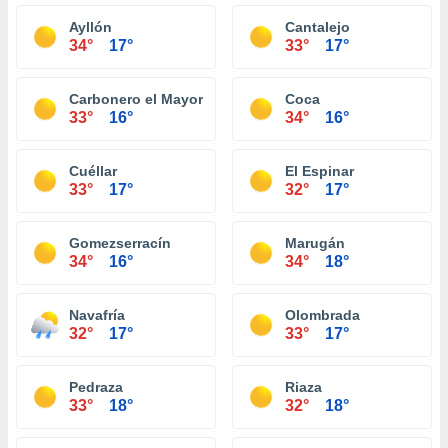
Ayllón
Cantalejo
34°
17°
33°
17°
Carbonero el Mayor
Coca
33°
16°
34°
16°
Cuéllar
El Espinar
33°
17°
32°
17°
Gomezserracín
Marugán
34°
16°
34°
18°
Navafría
Olombrada
32°
17°
33°
17°
Pedraza
Riaza
33°
18°
32°
18°