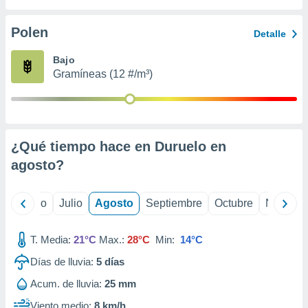
 seleccionar
o.
Polen
Detalle
calización
precisa e
Bajo
ión mediante
Gramíneas (12 #/m³)
, publicidad
dos,
 publicidad
,
¿Qué tiempo hace en Duruelo en
ón de
agosto
?
 desarrollo
s.
tros 1199
yo
Junio
Julio
Agosto
Septiembre
Octubre
Noviemb
ios
T. Media:
21°C
Max.:
28°C
Min:
14°C
Días de lluvia:
5
días
Acum. de lluvia:
25 mm
Viento medio:
8 km/h