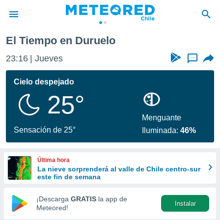
uelo
El Tiempo en Duruelo
privacidad
23:16
Jueves
...
o de
eteored.cl)
borado por
Cielo despejado
es para
25°
ue la
 que se
e calidad.
Menguante
eder a este
Sensación de 25°
Iluminada:
46%
ediante las
opciones:
Última hora
ookies y
La nieve sorprenderá al valle de Chile centro-sur
e forma
este fin de semana
d digital
¡Descarga
GRATIS
la app de
Instalar
ada, basada
Meteored!
mación