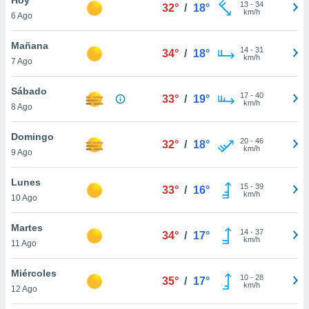
13
-
34
32°
/
18°
km/h
6 Ago
do en
 mismo.
sultar más
Mañana
14
-
31
34°
/
18°
 en nuestra
km/h
7 Ago
 Cookies
y
ualquier
Sábado
17
-
40
33°
/
19°
km/h
8 Ago
ento
 botón
ación de
Domingo
20
-
46
32°
/
18°
kies
km/h
9 Ago
 disponible
e nuestra
Lunes
15
-
39
.
33°
/
16°
km/h
10 Ago
IVAMENTE,
Martes
14
-
37
34°
/
17°
km/h
11 Ago
as
 a cookies
Miércoles
10
-
28
35°
/
17°
km/h
 no aceptar
12 Ago
ón de