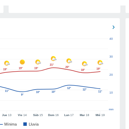
40
30
21°
20°
19°
19°
19°
19°
18°
20
12°
12°
11°
11°
10°
10°
10
9°
mm
Jue
13
Vie
14
Sáb
15
Dom
16
Lun
17
Mar
18
Mié
19
Mínima
Lluvia