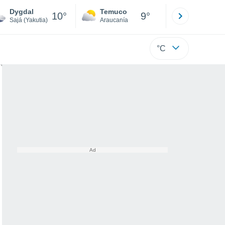
Dygdal
Temuco
Osorno
10°
9°
Sajá (Yakutia)
Araucanía
Los Lagos
°C