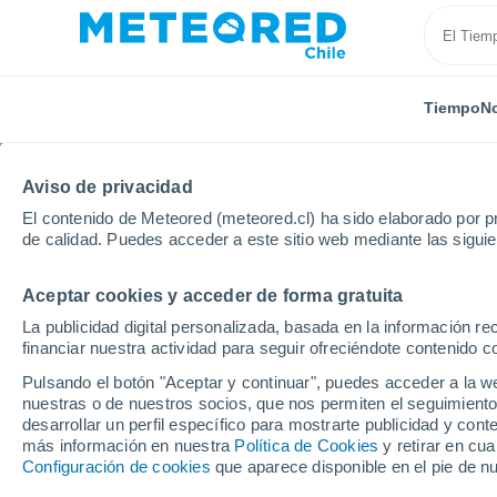
Tiempo
No
Aviso de privacidad
El contenido de Meteored (meteored.cl) ha sido elaborado por pr
de calidad. Puedes acceder a este sitio web mediante las sigui
Aceptar cookies y acceder de forma gratuita
Inicio
Rusia
Sajá (Yakutia)
Dygdal
La publicidad digital personalizada, basada en la información r
financiar nuestra actividad para seguir ofreciéndote contenido c
El Tiempo en Dygdal
Pulsando el botón "Aceptar y continuar", puedes acceder a la w
nuestras o de nuestros socios, que nos permiten el seguimiento
01:46
Viernes
desarrollar un perfil específico para mostrarte publicidad y co
más información en nuestra
Política de Cookies
y retirar en cu
Configuración de cookies
que aparece disponible en el pie de n
Nubes y claros