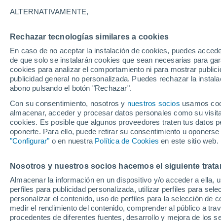
10°
ALTERNATIVAMENTE,
Rechazar tecnologías similares a cookies
Menguant
En caso de no aceptar la instalación de cookies, puedes accede
Iluminada
Sensación de 10°
de que solo se instalarán cookies que sean necesarias para garan
cookies para analizar el comportamiento ni para mostrar publici
publicidad general no personalizada. Puedes rechazar la instala
abono pulsando el botón "Rechazar".
Última hora
La nieve sorprenderá al valle de Chile centro-
Con su consentimiento, nosotros y
nuestros socios
usamos cooki
este fin de semana
almacenar, acceder y procesar datos personales como su visita e
cookies. Es posible que algunos proveedores traten tus datos pe
Tiempo 1 - 7 días
Actualidad
Mapa de nubosidad
oponerte. Para ello, puede retirar su consentimiento u oponerse
"Configurar"
o en nuestra
Política de Cookies
en este sitio web.
Nosotros y nuestros socios hacemos el siguiente trata
Mañana
Domingo
Hoy
Almacenar la información en un dispositivo y/o acceder a ella, 
8 Ago
9 Ago
7 Ago
perfiles para publicidad personalizada, utilizar perfiles para sele
personalizar el contenido, uso de perfiles para la selección de c
medir el rendimiento del contenido, comprender al público a tra
procedentes de diferentes fuentes, desarrollo y mejora de los se