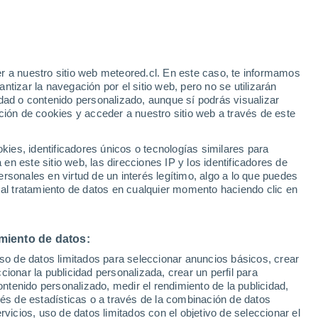
e
r a nuestro sitio web meteored.cl. En este caso, te informamos
:
38%
tizar la navegación por el sitio web, pero no se utilizarán
dad o contenido personalizado, aunque sí podrás visualizar
ción de cookies y acceder a nuestro sitio web a través de este
sur
es, identificadores únicos o tecnologías similares para
n este sitio web, las direcciones IP y los identificadores de
rsonales en virtud de un interés legítimo, algo a lo que puedes
Satélites
Modelos
 al tratamiento de datos en cualquier momento haciendo clic en
miento de datos:
Lunes
Martes
Miércoles
Jueves
uso de datos limitados para seleccionar anuncios básicos, crear
10 Ago
11 Ago
12 Ago
13 Ago
ccionar la publicidad personalizada, crear un perfil para
ontenido personalizado, medir el rendimiento de la publicidad,
vés de estadísticas o a través de la combinación de datos
rvicios, uso de datos limitados con el objetivo de seleccionar el
80%