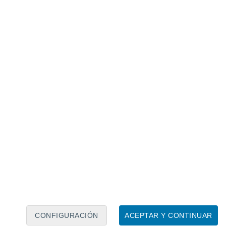
Calendario lunar
Lun
Mar
Mié
Jue
Vie
Sáb
Dom
7
8
9
10
11
12
13
14
15
16
17
18
19
20
CONFIGURACIÓN
ACEPTAR Y CONTINUAR