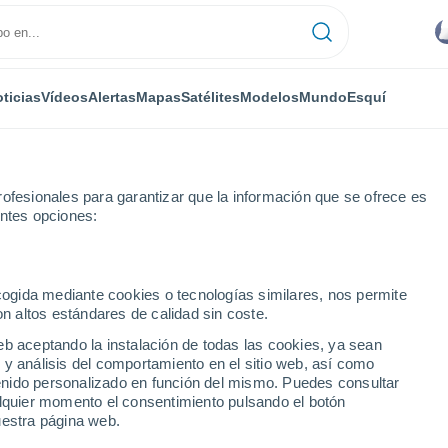
ticias
Vídeos
Alertas
Mapas
Satélites
Modelos
Mundo
Esquí
ofesionales para garantizar que la información que se ofrece es
entes opciones:
ecogida mediante cookies o tecnologías similares, nos permite
on altos estándares de calidad sin coste.
eb aceptando la instalación de todas las cookies, ya sean
 y análisis del comportamiento en el sitio web, así como
...
ntenido personalizado en función del mismo. Puedes consultar
alquier momento el consentimiento pulsando el botón
Por hora
uestra página web.
Intervalos nubosos en las
próximas horas