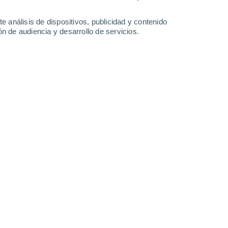
9.2 mm
25°
/
14°
24°
/
15°
18°
/
13°
19°
/
11°
e análisis de dispositivos, publicidad y contenido
n de audiencia y desarrollo de servicios.
-
23
km/h
11
-
23
km/h
20
-
39
km/h
20
-
43
km/h
osto
Noroeste
0 Bajo
°
4
-
12 km/h
FPS:
no
Noroeste
0 Bajo
°
3
-
9 km/h
FPS:
no
Norte
0 Bajo
°
1
-
4 km/h
FPS:
no
Norte
1 Bajo
°
1
-
8 km/h
FPS:
no