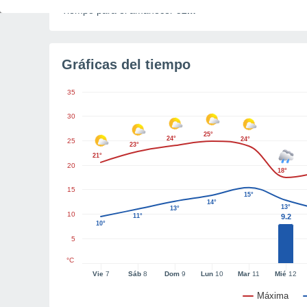
Tiempo para el amanecer
52m
Gráficas del tiempo
35
30
25°
24°
24°
25
23°
21°
20
18°
15
15°
14°
13°
13°
10
11°
9.2
10°
5
°C
Vie
7
Sáb
8
Dom
9
Lun
10
Mar
11
Mié
12
Máxima