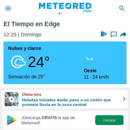
El Tiempo en Edge
privacidad
12:25
Domingo
...
o de
eteored.cl)
borado por
Nubes y claros
es para
24°
ue la
 que se
e calidad.
Oeste
eder a este
Sensación de 25°
11
24 km/h
ediante las
opciones:
Última hora
ookies y
Heladas iniciales darán paso a un ciclón que
e forma
promete lluvia en la zona central
d digital
¡Descarga
GRATIS
la app de
Instalar
ada, basada
Meteored!
mación