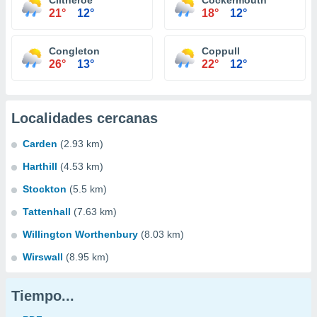
Clitheroe
Cockermouth
21°
12°
18°
12°
Congleton
Coppull
26°
13°
22°
12°
Localidades cercanas
Carden
(2.93 km)
Harthill
(4.53 km)
Stockton
(5.5 km)
Tattenhall
(7.63 km)
Willington Worthenbury
(8.03 km)
Wirswall
(8.95 km)
Tiempo...