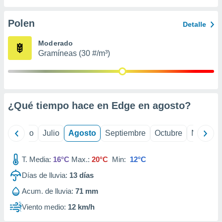
 seleccionar
o.
Polen
Detalle
calización
precisa e
Moderado
ión mediante
Gramíneas (30 #/m³)
, publicidad
dos,
 publicidad
,
¿Qué tiempo hace en Edge en
agosto
?
ón de
 desarrollo
s.
yo
Junio
Julio
Agosto
Septiembre
Octubre
Noviemb
tros 1199
ios
T. Media:
16°C
Max.:
20°C
Min:
12°C
Días de lluvia:
13
días
Acum. de lluvia:
71 mm
Viento medio:
12 km/h