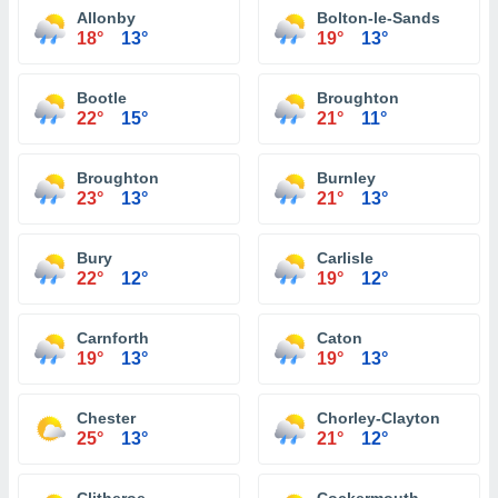
Allonby
Bolton-le-Sands
18°
13°
19°
13°
Bootle
Broughton
22°
15°
21°
11°
Broughton
Burnley
23°
13°
21°
13°
Bury
Carlisle
22°
12°
19°
12°
Carnforth
Caton
19°
13°
19°
13°
Chester
Chorley-Clayton
25°
13°
21°
12°