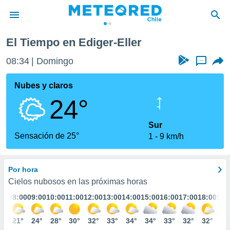
El Tiempo en Ediger-Eller
privacidad
08:34
Domingo
...
o de
eteored.cl)
borado por
Nubes y claros
es para
24°
ue la
 que se
e calidad.
Sur
eder a este
Sensación de 25°
1
9 km/h
ediante las
opciones:
Por hora
ookies y
e forma
Cielos nubosos en las próximas horas
:00
08:00
09:00
10:00
11:00
12:00
13:00
14:00
15:00
16:00
17:00
18:00
19:
d digital
ada, basada
8°
21°
24°
28°
30°
32°
33°
34°
34°
33°
32°
32°
32
mación