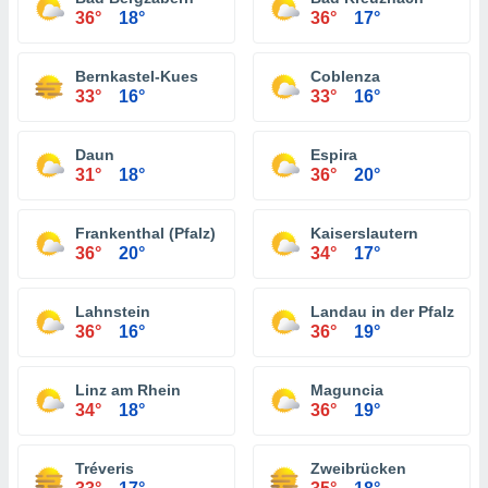
36°
18°
36°
17°
Bernkastel-Kues
Coblenza
33°
16°
33°
16°
Daun
Espira
31°
18°
36°
20°
Frankenthal (Pfalz)
Kaiserslautern
36°
20°
34°
17°
Lahnstein
Landau in der Pfalz
36°
16°
36°
19°
Linz am Rhein
Maguncia
34°
18°
36°
19°
Tréveris
Zweibrücken