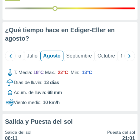
 seleccionar
o.
calización
precisa e
ión mediante
¿Qué tiempo hace en Ediger-Eller en
agosto
?
, publicidad
dos,
yo
Junio
Julio
Agosto
Septiembre
Octubre
Noviemb
 publicidad
,
ón de
T. Media:
18°C
Max.:
22°C
Min:
13°C
 desarrollo
s.
Días de lluvia:
13
días
tros 1199
Acum. de lluvia:
68 mm
ios
Viento medio:
10 km/h
Salida y Puesta del sol
Salida del sol
Puesta del sol
06:11
21:01