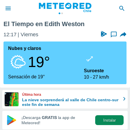
El Tiempo en Edith Weston
privacidad
12:17
Viernes
...
o de
eteored.cl)
borado por
Nubes y claros
es para
19°
ue la
 que se
e calidad.
Suroeste
eder a este
Sensación de 19°
10
27 km/h
ediante las
opciones:
Última hora
ookies y
La nieve sorprenderá al valle de Chile centro-sur
e forma
este fin de semana
d digital
¡Descarga
GRATIS
la app de
Instalar
ada, basada
Meteored!
mación