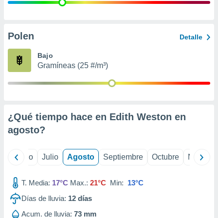
 seleccionar
o.
calización
precisa e
Polen
Detalle
ión mediante
Bajo
, publicidad
Gramíneas (25 #/m³)
dos,
 publicidad
,
ón de
¿Qué tiempo hace en Edith Weston en
 desarrollo
s.
agosto
?
tros 1199
ios
yo
Junio
Julio
Agosto
Septiembre
Octubre
Noviemb
T. Media:
17°C
Max.:
21°C
Min:
13°C
Días de lluvia:
12
días
Acum. de lluvia:
73 mm