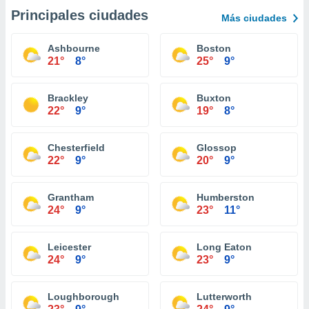
Principales ciudades
Más ciudades
Ashbourne
Boston
21°
8°
25°
9°
Brackley
Buxton
22°
9°
19°
8°
Chesterfield
Glossop
22°
9°
20°
9°
Grantham
Humberston
24°
9°
23°
11°
Leicester
Long Eaton
24°
9°
23°
9°
Loughborough
Lutterworth