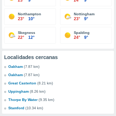
23°
9°
24°
9°
Northampton
Nottingham
23°
10°
23°
9°
Skegness
Spalding
22°
12°
24°
9°
Localidades cercanas
Oakham
(7.87 km)
Oakham
(7.87 km)
Great Casterton
(8.21 km)
Uppingham
(8.26 km)
Thorpe By Water
(9.35 km)
Stamford
(10.34 km)