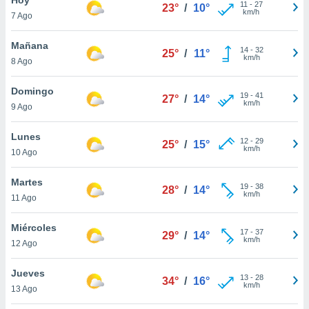
11
-
27
23°
/
10°
km/h
7 Ago
do en
 mismo.
sultar más
Mañana
14
-
32
25°
/
11°
 en nuestra
km/h
8 Ago
 Cookies
y
ualquier
Domingo
19
-
41
27°
/
14°
km/h
9 Ago
ento
 botón
ación de
Lunes
12
-
29
25°
/
15°
kies
km/h
10 Ago
 disponible
e nuestra
Martes
19
-
38
.
28°
/
14°
km/h
11 Ago
IVAMENTE,
Miércoles
17
-
37
29°
/
14°
km/h
12 Ago
as
 a cookies
Jueves
13
-
28
34°
/
16°
km/h
 no aceptar
13 Ago
ón de