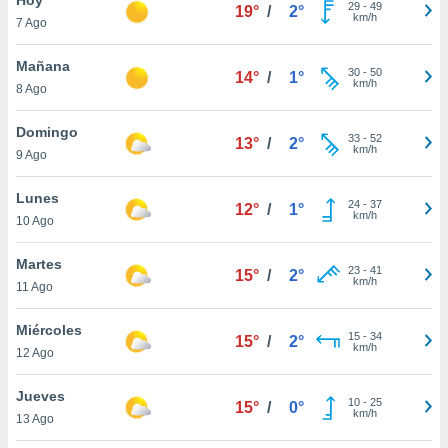
29
-
49
19°
/
2°
km/h
7 Ago
do en
 mismo.
sultar más
Mañana
30
-
50
14°
/
1°
 en nuestra
km/h
8 Ago
 Cookies
y
ualquier
Domingo
33
-
52
13°
/
2°
km/h
9 Ago
ento
 botón
ación de
Lunes
24
-
37
12°
/
1°
kies
km/h
10 Ago
 disponible
e nuestra
Martes
23
-
41
.
15°
/
2°
km/h
11 Ago
IVAMENTE,
Miércoles
15
-
34
15°
/
2°
km/h
12 Ago
as
 a cookies
Jueves
10
-
25
15°
/
0°
km/h
 no aceptar
13 Ago
ón de