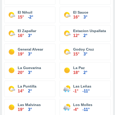
El Nihuil
El Sauce
15°
-2°
16°
3°
El Zapallar
Estacion Uspallata
16°
3°
12°
2°
General Alvear
Godoy Cruz
19°
3°
15°
3°
La Guevarina
La Paz
20°
3°
18°
2°
La Puntilla
Las Leñas
14°
2°
-1°
-11°
Las Malvinas
Los Molles
19°
3°
-4°
-11°