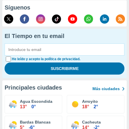
Síguenos
El Tiempo en tu email
He leído y acepto la política de privacidad.
Principales ciudades
Más ciudades
Agua Escondida
Arroyito
13°
0°
18°
2°
Bardas Blancas
Cacheuta
5°
-6°
14°
-2°