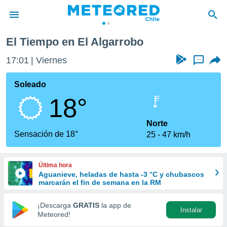
El Tiempo en El Algarrobo
privacidad
17:01
Viernes
...
o de
eteored.cl)
borado por
Soleado
es para
18°
ue la
 que se
e calidad.
Norte
eder a este
Sensación de 18°
25
47 km/h
ediante las
opciones:
Última hora
ookies y
Aguanieve, heladas de hasta -3 °C y chubascos
e forma
marcarán el fin de semana en la RM
d digital
¡Descarga
GRATIS
la app de
Instalar
ada, basada
Meteored!
mación