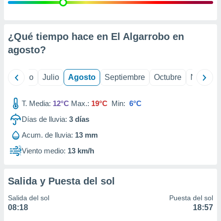
 seleccionar
o.
calización
precisa e
¿Qué tiempo hace en El Algarrobo en
ión mediante
agosto
?
, publicidad
yo
Junio
Julio
Agosto
Septiembre
Octubre
Noviemb
dos,
 publicidad
,
T. Media:
12°C
Max.:
19°C
Min:
6°C
ón de
Días de lluvia:
3
días
 desarrollo
s.
Acum. de lluvia:
13 mm
tros 1199
Viento medio:
13 km/h
ios
Salida y Puesta del sol
Salida del sol
Puesta del sol
08:18
18:57