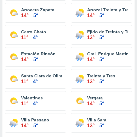
Arrocera Zapata
Arrozal Treinta y Tres
14°
5°
14°
5°
Cerro Chato
Ejido de Treinta y Tres
11°
4°
13°
5°
Estación Rincón
Gral. Enrique Martinez
14°
5°
14°
5°
Santa Clara de Olimar
Treinta y Tres
11°
4°
13°
5°
Valentines
Vergara
11°
4°
14°
5°
Villa Passano
Villa Sara
14°
5°
13°
5°