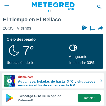
El Tiempo en El Bellaco
privacidad
20:35
Viernes
...
o de
eteored.cl)
borado por
Cielo despejado
es para
7°
ue la
 que se
e calidad.
Menguante
eder a este
Sensación de 5°
Iluminada:
33%
ediante las
opciones:
Última hora
ookies y
Aguanieve, heladas de hasta -3 °C y chubascos
e forma
marcarán el fin de semana en la RM
d digital
¡Descarga
GRATIS
la app de
Instalar
ada, basada
Meteored!
mación