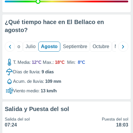
 seleccionar
o.
calización
precisa e
¿Qué tiempo hace en El Bellaco en
ión mediante
agosto
?
, publicidad
yo
Junio
Julio
Agosto
Septiembre
Octubre
Noviemb
dos,
 publicidad
,
T. Media:
12°C
Max.:
18°C
Min:
8°C
ón de
Días de lluvia:
9
días
 desarrollo
s.
Acum. de lluvia:
109 mm
tros 1199
Viento medio:
13 km/h
ios
Salida y Puesta del sol
Salida del sol
Puesta del sol
07:24
18:03