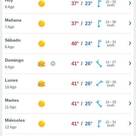
15
-
32
37°
/
23°
km/h
6 Ago
do en
 mismo.
sultar más
Mañana
14
-
30
37°
/
23°
 en nuestra
km/h
7 Ago
 Cookies
y
ualquier
Sábado
14
-
31
40°
/
24°
km/h
8 Ago
ento
 botón
ación de
Domingo
12
-
27
41°
/
26°
kies
km/h
9 Ago
 disponible
e nuestra
Lunes
10
-
28
.
41°
/
26°
km/h
10 Ago
IVAMENTE,
Martes
14
-
33
41°
/
25°
km/h
11 Ago
as
 a cookies
Miércoles
12
-
31
41°
/
26°
km/h
 no aceptar
12 Ago
ón de