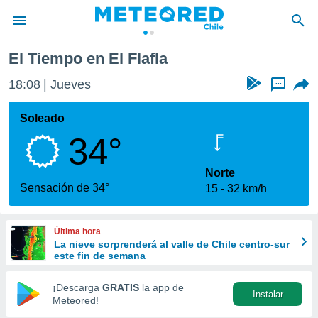
El Tiempo en El Flafla
privacidad
18:08
Jueves
...
o de
eteored.cl)
borado por
Soleado
es para
34°
ue la
 que se
e calidad.
Norte
eder a este
Sensación de 34°
15
32 km/h
ediante las
opciones:
Última hora
ookies y
La nieve sorprenderá al valle de Chile centro-sur
e forma
este fin de semana
d digital
¡Descarga
GRATIS
la app de
Instalar
ada, basada
Meteored!
mación