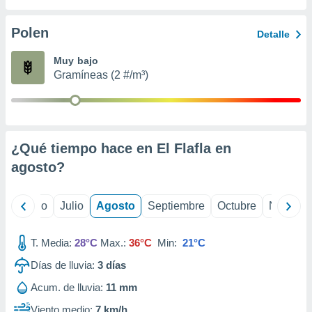
 seleccionar
o.
Polen
Detalle
calización
precisa e
Muy bajo
ión mediante
Gramíneas (2 #/m³)
, publicidad
dos,
 publicidad
,
¿Qué tiempo hace en El Flafla en
ón de
agosto
?
 desarrollo
s.
tros 1199
yo
Junio
Julio
Agosto
Septiembre
Octubre
Noviemb
ios
T. Media:
28°C
Max.:
36°C
Min:
21°C
Días de lluvia:
3
días
Acum. de lluvia:
11 mm
Viento medio:
7 km/h