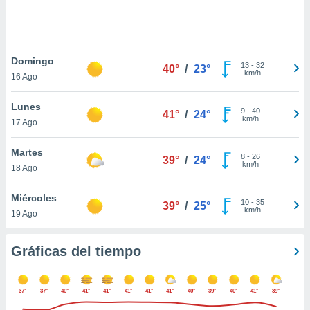
 botón
.
nto,
Domingo
13
-
32
40°
/
23°
km/h
16 Ago
cios
kies,
Lunes
ores únicos
9
-
40
41°
/
24°
km/h
17 Ago
as similares
nar,
rocesar
Martes
8
-
26
39°
/
24°
onales como
km/h
18 Ago
 este sitio
recciones IP
Miércoles
ficadores de
10
-
35
39°
/
25°
km/h
19 Ago
 posible
s
 traten tus
Gráficas del tiempo
nales en
 interés
go a lo que
37°
37°
40°
41°
41°
41°
41°
41°
40°
39°
40°
41°
39°
nerte. Para
retirar su