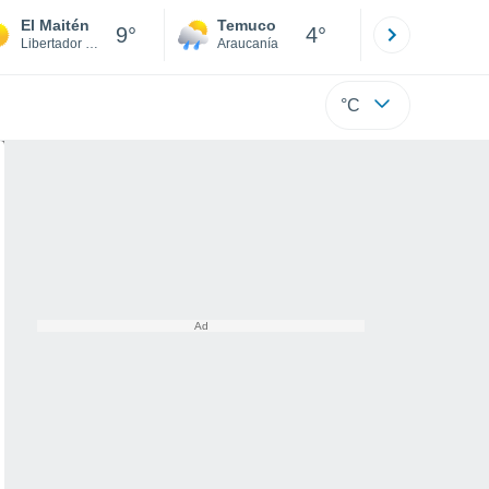
El Maitén
Temuco
Osorno
9°
4°
Libertador Gen. Bernardo O'Higgins
Araucanía
Los Lagos
°C