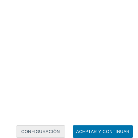
Calendario lunar
Lun
Mar
Mié
Jue
Vie
Sáb
Dom
8
9
10
11
12
13
14
15
16
17
18
19
20
21
CONFIGURACIÓN
ACEPTAR Y CONTINUAR