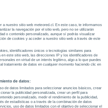
Aviso de nivel amarillo
Alerta moderada por viento en El
Maitén hoy
r a nuestro sitio web meteored.cl. En este caso, te informamos
h
tizar la navegación por el sitio web, pero no se utilizarán
dad o contenido personalizado, aunque sí podrás visualizar
ción de cookies y acceder a nuestro sitio web a través de este
es, identificadores únicos o tecnologías similares para
n este sitio web, las direcciones IP y los identificadores de
rsonales en virtud de un interés legítimo, algo a lo que puedes
Satélites
Modelos
 al tratamiento de datos en cualquier momento haciendo clic en
miento de datos:
Martes
Miércoles
Jueves
Viernes
uso de datos limitados para seleccionar anuncios básicos, crear
11 Ago
12 Ago
13 Ago
14 Ago
ccionar la publicidad personalizada, crear un perfil para
ontenido personalizado, medir el rendimiento de la publicidad,
vés de estadísticas o a través de la combinación de datos
rvicios, uso de datos limitados con el objetivo de seleccionar el
80%
80%