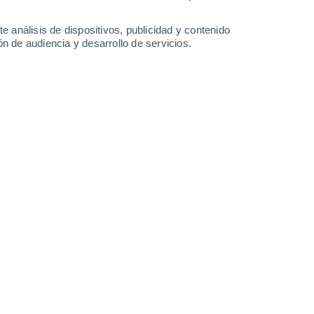
1.1 mm
13 mm
11°
/
5°
14°
/
4°
15°
/
7°
14°
/
10°
e análisis de dispositivos, publicidad y contenido
n de audiencia y desarrollo de servicios.
-
25
km/h
11
-
22
km/h
22
-
40
km/h
26
-
52
km/h
agosto
Sur
1 Bajo
5
-
16 km/h
FPS:
no
Suroeste
2 Bajo
7
-
17 km/h
FPS:
no
Suroeste
3 Medio
9
-
20 km/h
FPS:
6-10
Suroeste
3 Medio
10
-
22 km/h
FPS:
6-10