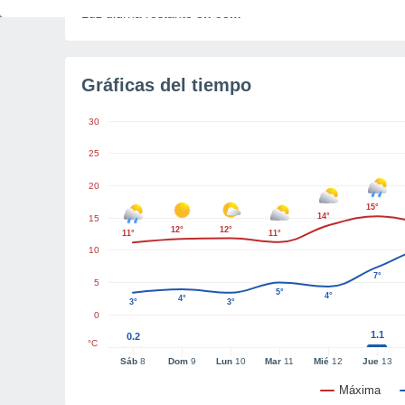
Luz diurna restante
8h 53m
Gráficas del tiempo
30
25
20
15°
14°
15
12°
12°
11°
11°
10
7°
5
5°
4°
4°
3°
3°
0
1.1
0.2
°C
Sáb
8
Dom
9
Lun
10
Mar
11
Mié
12
Jue
13
Máxima