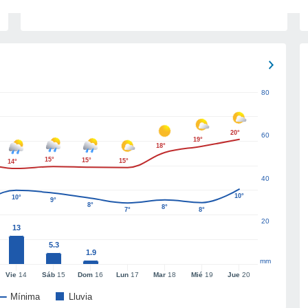
80
20°
60
19°
18°
15°
15°
15°
14°
40
10°
10°
9°
8°
8°
7°
8°
20
13
5.3
1.9
mm
Vie
14
Sáb
15
Dom
16
Lun
17
Mar
18
Mié
19
Jue
20
Mínima
Lluvia