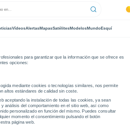
ticias
Vídeos
Alertas
Mapas
Satélites
Modelos
Mundo
Esquí
ofesionales para garantizar que la información que se ofrece es
entes opciones:
n
ecogida mediante cookies o tecnologías similares, nos permite
on altos estándares de calidad sin coste.
 (Cardenal Caro)
eb aceptando la instalación de todas las cookies, ya sean
 y análisis del comportamiento en el sitio web, así como
...
ntenido personalizado en función del mismo. Puedes consultar
alquier momento el consentimiento pulsando el botón
Por hora
uestra página web.
Intervalos nubosos en las
próximas horas