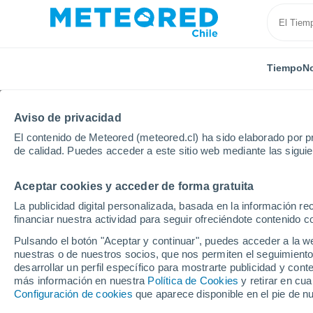
Tiempo
No
Aviso de privacidad
El contenido de Meteored (meteored.cl) ha sido elaborado por pr
de calidad. Puedes acceder a este sitio web mediante las sigui
Aceptar cookies y acceder de forma gratuita
Inicio
Libertador Gen. Bernardo O'Higgins
El Maité
La publicidad digital personalizada, basada en la información r
financiar nuestra actividad para seguir ofreciéndote contenido c
El Tiempo en El Maitén
Pulsando el botón "Aceptar y continuar", puedes acceder a la w
nuestras o de nuestros socios, que nos permiten el seguimiento
09:45
Sábado
desarrollar un perfil específico para mostrarte publicidad y co
más información en nuestra
Política de Cookies
y retirar en cu
Configuración de cookies
que aparece disponible en el pie de n
Soleado