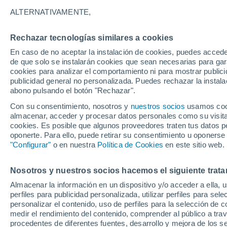
9°
ALTERNATIVAMENTE,
Rechazar tecnologías similares a cookies
Sur
En caso de no aceptar la instalación de cookies, puedes accede
Sensación de 8°
5
-
16 km/
de que solo se instalarán cookies que sean necesarias para garan
cookies para analizar el comportamiento ni para mostrar publici
publicidad general no personalizada. Puedes rechazar la instala
abono pulsando el botón "Rechazar".
Última hora
Un sistema de altura traerá intensas lluvias al
Con su consentimiento, nosotros y
nuestros socios
usamos cooki
Norte de Chile: alerta por isoterma cero alta
almacenar, acceder y procesar datos personales como su visita e
cookies. Es posible que algunos proveedores traten tus datos pe
Tiempo 1 - 7 días
Actualidad
Mapa de nubosidad
oponerte. Para ello, puede retirar su consentimiento u oponerse
"Configurar"
o en nuestra
Política de Cookies
en este sitio web.
Nosotros y nuestros socios hacemos el siguiente trata
Mañana
Lunes
Hoy
Almacenar la información en un dispositivo y/o acceder a ella, 
9 Ago
10 Ago
8 Ago
perfiles para publicidad personalizada, utilizar perfiles para sele
personalizar el contenido, uso de perfiles para la selección de c
medir el rendimiento del contenido, comprender al público a tra
procedentes de diferentes fuentes, desarrollo y mejora de los se
30%