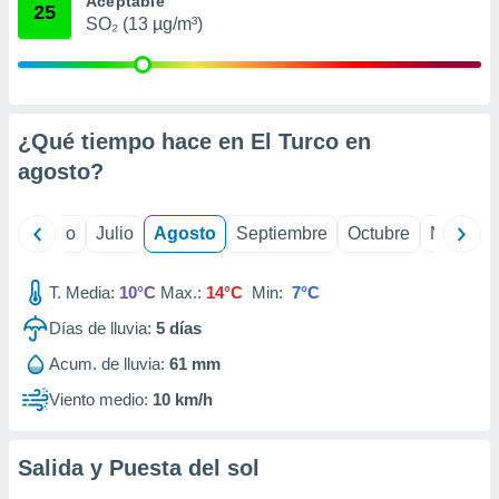
Aceptable
 seleccionar
25
o.
SO₂ (13 µg/m³)
calización
precisa e
ión mediante
¿Qué tiempo hace en El Turco en
, publicidad
agosto
?
dos,
 publicidad
,
yo
Junio
Julio
Agosto
Septiembre
Octubre
Noviemb
ón de
 desarrollo
s.
T. Media:
10°C
Max.:
14°C
Min:
7°C
tros 1199
Días de lluvia:
5
días
ios
Acum. de lluvia:
61 mm
Viento medio:
10 km/h
Salida y Puesta del sol