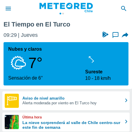
El Tiempo en El Turco
privacidad
09:29
Jueves
...
o de
eteored.cl)
borado por
Nubes y claros
es para
7°
ue la
 que se
e calidad.
Sureste
eder a este
Sensación de 6°
10
18 km/h
ediante las
opciones:
ookies y
Aviso de nivel amarillo
Alerta moderada por viento en El Turco hoy
e forma
d digital
Última hora
ada, basada
La nieve sorprenderá al valle de Chile centro-sur
este fin de semana
mación