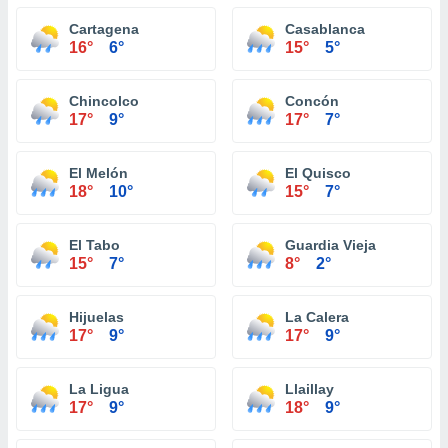
Cartagena
Casablanca
16°
6°
15°
5°
Chincolco
Concón
17°
9°
17°
7°
El Melón
El Quisco
18°
10°
15°
7°
El Tabo
Guardia Vieja
15°
7°
8°
2°
Hijuelas
La Calera
17°
9°
17°
9°
La Ligua
Llaillay
17°
9°
18°
9°