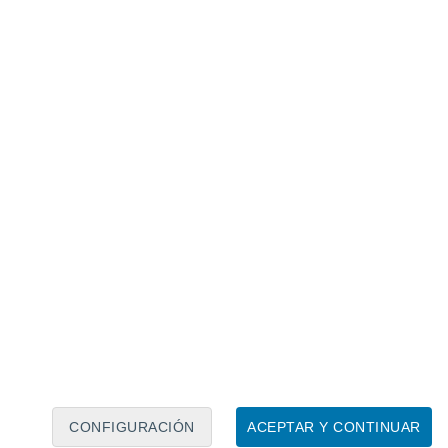
Calendario lunar
Lun
Mar
Mié
Jue
Vie
Sáb
Dom
7
8
9
10
11
12
13
14
15
16
17
18
19
20
CONFIGURACIÓN
ACEPTAR Y CONTINUAR