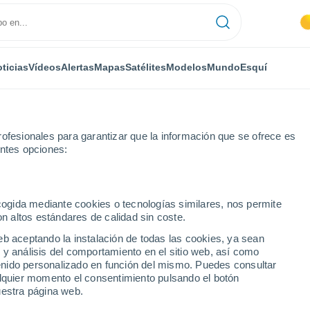
ticias
Vídeos
Alertas
Mapas
Satélites
Modelos
Mundo
Esquí
ofesionales para garantizar que la información que se ofrece es
entes opciones:
ecogida mediante cookies o tecnologías similares, nos permite
on altos estándares de calidad sin coste.
eb aceptando la instalación de todas las cookies, ya sean
 y análisis del comportamiento en el sitio web, así como
...
ntenido personalizado en función del mismo. Puedes consultar
alquier momento el consentimiento pulsando el botón
Por hora
uestra página web.
Cielos despejados en las
próximas horas