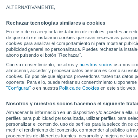
31°
ALTERNATIVAMENTE,
Rechazar tecnologías similares a cookies
Norte
En caso de no aceptar la instalación de cookies, puedes accede
Sensación de 30°
22
-
45 km
de que solo se instalarán cookies que sean necesarias para garan
cookies para analizar el comportamiento ni para mostrar publici
publicidad general no personalizada. Puedes rechazar la instala
abono pulsando el botón "Rechazar".
Última hora
La nieve sorprenderá al valle de Chile centro-
Con su consentimiento, nosotros y
nuestros socios
usamos cooki
este fin de semana
almacenar, acceder y procesar datos personales como su visita e
cookies. Es posible que algunos proveedores traten tus datos pe
Tiempo 1 - 7 días
Actualidad
Mapa de temperatura
oponerte. Para ello, puede retirar su consentimiento u oponerse
"Configurar"
o en nuestra
Política de Cookies
en este sitio web.
Nosotros y nuestros socios hacemos el siguiente trata
Mañana
Domingo
Hoy
Almacenar la información en un dispositivo y/o acceder a ella, 
8 Ago
9 Ago
7 Ago
perfiles para publicidad personalizada, utilizar perfiles para sele
personalizar el contenido, uso de perfiles para la selección de c
medir el rendimiento del contenido, comprender al público a tra
procedentes de diferentes fuentes, desarrollo y mejora de los se