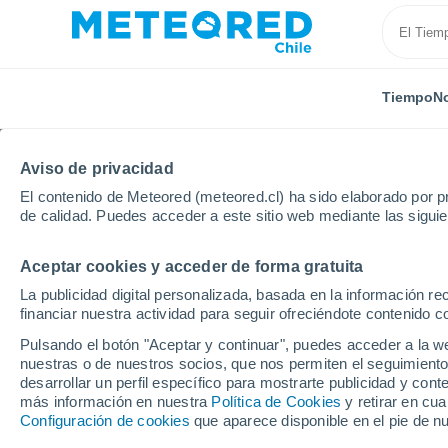
Tiempo
No
Aviso de privacidad
El contenido de Meteored (meteored.cl) ha sido elaborado por pr
de calidad. Puedes acceder a este sitio web mediante las sigui
Aceptar cookies y acceder de forma gratuita
Inicio
Grecia
Creta
Episkopi
La publicidad digital personalizada, basada en la información r
financiar nuestra actividad para seguir ofreciéndote contenido c
El Tiempo en Episkopi
Pulsando el botón "Aceptar y continuar", puedes acceder a la w
nuestras o de nuestros socios, que nos permiten el seguimiento
13:50
Viernes
desarrollar un perfil específico para mostrarte publicidad y co
más información en nuestra
Política de Cookies
y retirar en cu
Configuración de cookies
que aparece disponible en el pie de n
Soleado