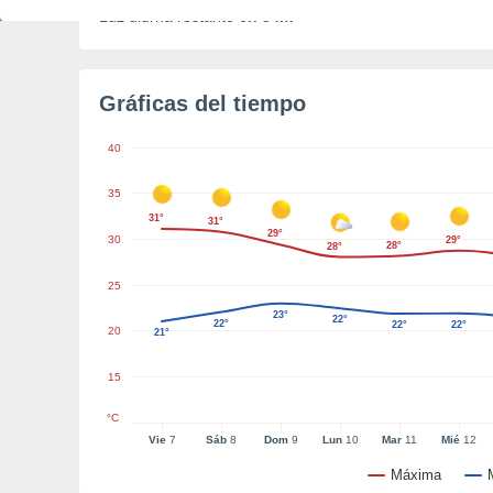
Luz diurna restante
6h 54m
Gráficas del tiempo
40
35
31°
31°
29°
30
29°
28°
28°
25
23°
22°
22°
22°
22°
20
21°
15
°C
Vie
7
Sáb
8
Dom
9
Lun
10
Mar
11
Mié
12
Máxima