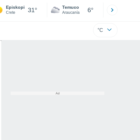
Episkopi
Temuco
Osorno
31°
6°
Crete
Araucanía
Los Lagos
°C