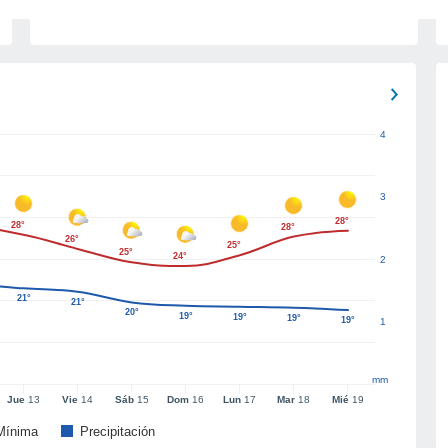
4
3
28°
28°
28°
26°
25°
25°
24°
2
21°
21°
20°
19°
19°
19°
19°
1
mm
Jue
13
Vie
14
Sáb
15
Dom
16
Lun
17
Mar
18
Mié
19
Mínima
Precipitación