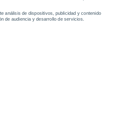
28°
/
22°
28°
/
22°
29°
/
22°
28°
/
21°
e análisis de dispositivos, publicidad y contenido
n de audiencia y desarrollo de servicios.
-
52
km/h
22
-
48
km/h
21
-
45
km/h
21
-
46
km/h
gosto
Norte
9 ¡Muy Alto!
22
-
45 km/h
FPS:
25-50
Norte
8 ¡Muy Alto!
21
-
46 km/h
FPS:
25-50
Norte
6 Alto
21
-
44 km/h
FPS:
15-25
Norte
3 Medio
22
-
44 km/h
FPS:
6-10