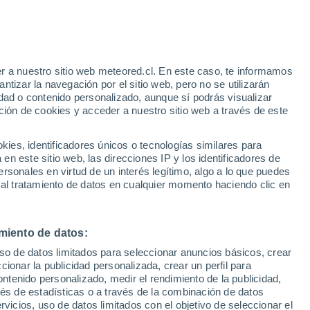
Aviso de nivel amarillo
Alerta moderada por altas
temperaturas en Episkopi hoy
r a nuestro sitio web meteored.cl. En este caso, te informamos
/h
tizar la navegación por el sitio web, pero no se utilizarán
dad o contenido personalizado, aunque sí podrás visualizar
ción de cookies y acceder a nuestro sitio web a través de este
sur
es, identificadores únicos o tecnologías similares para
n este sitio web, las direcciones IP y los identificadores de
rsonales en virtud de un interés legítimo, algo a lo que puedes
Satélites
Modelos
 al tratamiento de datos en cualquier momento haciendo clic en
miento de datos:
Lunes
Martes
Miércoles
Jueves
uso de datos limitados para seleccionar anuncios básicos, crear
10 Ago
11 Ago
12 Ago
13 Ago
ccionar la publicidad personalizada, crear un perfil para
ontenido personalizado, medir el rendimiento de la publicidad,
vés de estadísticas o a través de la combinación de datos
rvicios, uso de datos limitados con el objetivo de seleccionar el