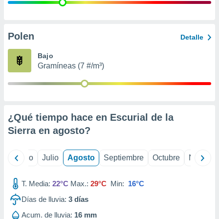
 seleccionar
o.
calización
precisa e
Polen
Detalle
ión mediante
Bajo
, publicidad
Gramíneas (7 #/m³)
dos,
 publicidad
,
ón de
¿Qué tiempo hace en Escurial de la
 desarrollo
s.
Sierra en
agosto
?
tros 1199
ios
yo
Junio
Julio
Agosto
Septiembre
Octubre
Noviemb
T. Media:
22°C
Max.:
29°C
Min:
16°C
Días de lluvia:
3
días
Acum. de lluvia:
16 mm