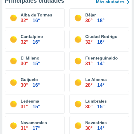
Principales ciudades
Más ciudades
Alba de Tormes
Béjar
32°
16°
30°
18°
Cantalpino
Ciudad Rodrigo
32°
16°
32°
16°
El Milano
Fuenteguinaldo
30°
15°
31°
14°
Guijuelo
La Alberca
30°
16°
28°
14°
Ledesma
Lumbrales
31°
15°
30°
15°
Navamorales
Navasfrías
31°
17°
30°
14°