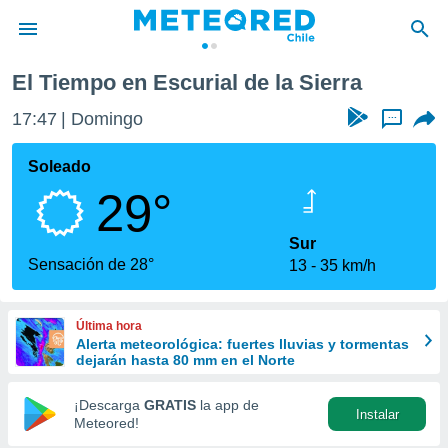
Escurial de la Sierra
El Tiempo en Escurial de la Sierra
privacidad
17:47
Domingo
...
o de
eteored.cl)
borado por
Soleado
es para
29°
ue la
 que se
e calidad.
Sur
eder a este
Sensación de 28°
13
35 km/h
ediante las
opciones:
Última hora
ookies y
Alerta meteorológica: fuertes lluvias y tormentas
e forma
dejarán hasta 80 mm en el Norte
d digital
¡Descarga
GRATIS
la app de
Instalar
ada, basada
Meteored!
mación