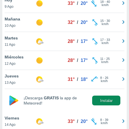
18
-
40
33°
/
20°
km/h
9 Ago
do en
 mismo.
sultar más
Mañana
15
-
30
32°
/
20°
 en nuestra
km/h
10 Ago
 Cookies
y
ualquier
Martes
17
-
33
28°
/
17°
km/h
11 Ago
ento
 botón
ación de
Miércoles
11
-
25
28°
/
17°
kies
km/h
12 Ago
 disponible
e nuestra
Jueves
8
-
26
.
31°
/
18°
km/h
13 Ago
IVAMENTE,
¡Descarga
GRATIS
la app de
Instalar
Meteored!
as
 a cookies
Viernes
 no aceptar
8
-
39
33°
/
20°
km/h
14 Ago
ón de