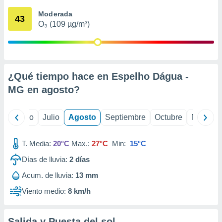
 seleccionar
o.
Moderada
43
O₃ (109 µg/m³)
calización
precisa e
ión mediante
, publicidad
¿Qué tiempo hace en Espelho Dágua -
dos,
MG en
agosto
?
 publicidad
,
ón de
yo
Junio
Julio
Agosto
Septiembre
Octubre
Noviemb
 desarrollo
s.
T. Media:
20°C
Max.:
27°C
Min:
15°C
tros 1199
ios
Días de lluvia:
2
días
Acum. de lluvia:
13 mm
Viento medio:
8 km/h
Salida y Puesta del sol