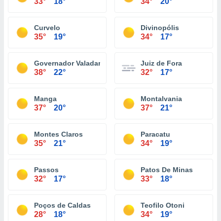
33°
18°
34°
20°
Curvelo
Divinopólis
35°
19°
34°
17°
Governador Valadares
Juiz de Fora
38°
22°
32°
17°
Manga
Montalvania
37°
20°
37°
21°
Montes Claros
Paracatu
35°
21°
34°
19°
Passos
Patos De Minas
32°
17°
33°
18°
Poços de Caldas
Teofilo Otoni
28°
18°
34°
19°