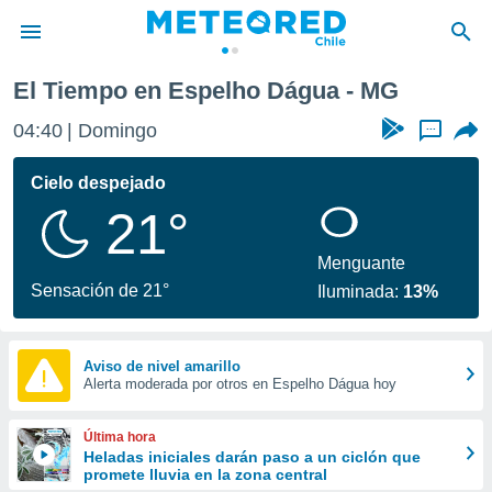
El Tiempo en Espelho Dágua - MG
privacidad
04:40
Domingo
...
o de
eteored.cl)
borado por
Cielo despejado
es para
21°
ue la
 que se
e calidad.
Menguante
eder a este
Sensación de 21°
Iluminada:
13%
ediante las
opciones:
ookies y
Aviso de nivel amarillo
Alerta moderada por otros en Espelho Dágua hoy
e forma
d digital
Última hora
ada, basada
Heladas iniciales darán paso a un ciclón que
promete lluvia en la zona central
mación