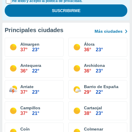
He leído y acepto la política de privacidad.
Principales ciudades
Más ciudades
Almargen
Álora
37°
23°
36°
23°
Antequera
Archidona
36°
22°
36°
23°
Arriate
Barrio de España
37°
23°
29°
22°
Campillos
Cartaojal
37°
21°
38°
23°
Coín
Colmenar