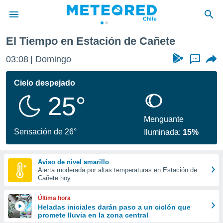
 de Cañete
El Tiempo en Estación de Cañete
privacidad
03:08
Domingo
...
o de
eteored.cl)
borado por
Cielo despejado
es para
25°
ue la
 que se
e calidad.
Menguante
eder a este
Sensación de 26°
Iluminada:
15%
ediante las
opciones:
Aviso de nivel amarillo
ookies y
Alerta moderada por altas temperaturas en Estación de
e forma
Cañete hoy
d digital
Última hora
ada, basada
Heladas iniciales darán paso a un ciclón que
promete lluvia en la zona central
mación