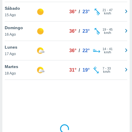
uedes
uestro sitio
Sábado
21
-
47
36°
/
23°
ed.cl. En
km/h
15 Ago
te
 de que
Domingo
talarán
19
-
45
36°
/
23°
km/h
16 Ago
e sean
para
a
Lunes
14
-
41
36°
/
22°
por el sitio
km/h
17 Ago
o se
cookies para
Martes
7
-
33
31°
/
19°
km/h
18 Ago
nto ni para
licidad o
ado, aunque
sualizar
general no
ada. Puedes
 instalación
y acceder a
io web a
ste abono