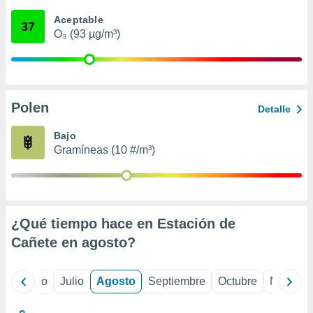
 seleccionar
o.
Aceptable
37
O₃ (93 µg/m³)
calización
precisa e
ión mediante
, publicidad
Polen
Detalle
dos,
 publicidad
Bajo
,
Gramíneas (10 #/m³)
ón de
 desarrollo
s.
tros 1199
ios
¿Qué tiempo hace en Estación de
Cañete en
agosto
?
yo
Junio
Julio
Agosto
Septiembre
Octubre
Noviemb