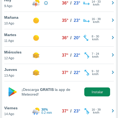
14
-
33
36°
/
23°
km/h
9 Ago
do en
 mismo.
sultar más
Mañana
16
-
39
35°
/
23°
 en nuestra
km/h
10 Ago
 Cookies
y
ualquier
Martes
8
-
30
36°
/
20°
km/h
11 Ago
ento
 botón
ación de
Miércoles
7
-
24
37°
/
22°
kies
km/h
12 Ago
 disponible
e nuestra
Jueves
9
-
32
.
37°
/
22°
km/h
13 Ago
IVAMENTE,
¡Descarga
GRATIS
la app de
Instalar
Meteored!
as
 a cookies
Viernes
 no aceptar
30%
16
-
39
37°
/
23°
0.2 mm
km/h
14 Ago
ón de