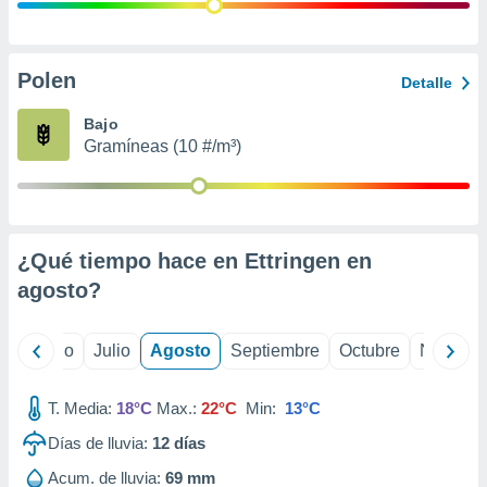
 seleccionar
o.
calización
precisa e
Polen
Detalle
ión mediante
Bajo
, publicidad
Gramíneas (10 #/m³)
dos,
 publicidad
,
ón de
¿Qué tiempo hace en Ettringen en
 desarrollo
s.
agosto
?
tros 1199
ios
yo
Junio
Julio
Agosto
Septiembre
Octubre
Noviemb
T. Media:
18°C
Max.:
22°C
Min:
13°C
Días de lluvia:
12
días
Acum. de lluvia:
69 mm