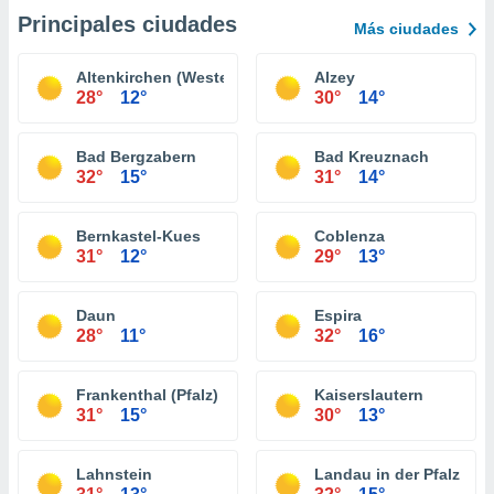
Principales ciudades
Más ciudades
Altenkirchen (Westerwald)
Alzey
28°
12°
30°
14°
Bad Bergzabern
Bad Kreuznach
32°
15°
31°
14°
Bernkastel-Kues
Coblenza
31°
12°
29°
13°
Daun
Espira
28°
11°
32°
16°
Frankenthal (Pfalz)
Kaiserslautern
31°
15°
30°
13°
Lahnstein
Landau in der Pfalz