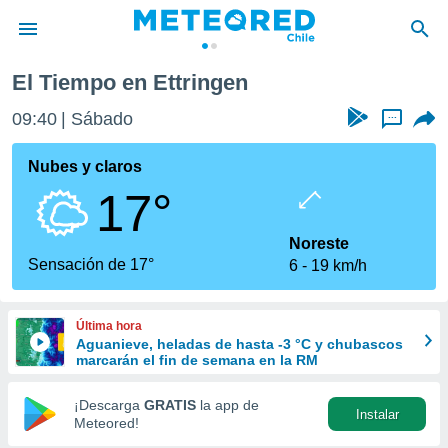
El Tiempo en Ettringen
privacidad
09:40
Sábado
...
o de
eteored.cl)
borado por
Nubes y claros
es para
17°
ue la
 que se
e calidad.
Noreste
eder a este
Sensación de 17°
6
19 km/h
ediante las
opciones:
Última hora
ookies y
Aguanieve, heladas de hasta -3 °C y chubascos
e forma
marcarán el fin de semana en la RM
d digital
¡Descarga
GRATIS
la app de
Instalar
ada, basada
Meteored!
mación