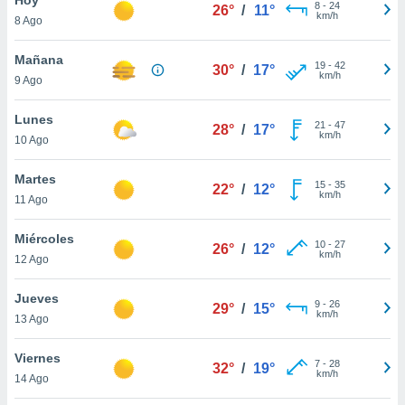
8
-
24
26°
/
11°
km/h
8 Ago
do en
 mismo.
sultar más
Mañana
19
-
42
30°
/
17°
 en nuestra
km/h
9 Ago
 Cookies
y
ualquier
Lunes
21
-
47
28°
/
17°
km/h
10 Ago
ento
 botón
ación de
Martes
15
-
35
22°
/
12°
kies
km/h
11 Ago
 disponible
e nuestra
Miércoles
10
-
27
.
26°
/
12°
km/h
12 Ago
IVAMENTE,
Jueves
9
-
26
29°
/
15°
km/h
13 Ago
as
 a cookies
Viernes
7
-
28
32°
/
19°
km/h
 no aceptar
14 Ago
ón de