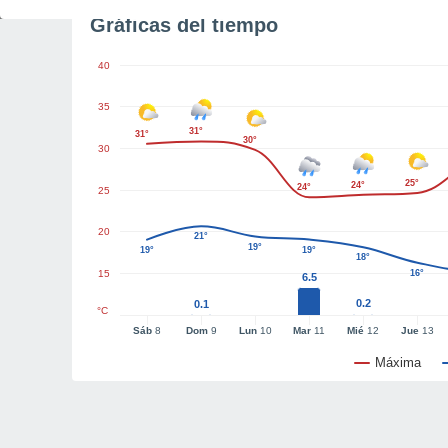
Gráficas del tiempo
40
35
31°
31°
30°
30
25°
24°
24°
25
20
21°
19°
19°
19°
18°
15
16°
6.5
0.2
0.1
°C
Sáb
8
Dom
9
Lun
10
Mar
11
Mié
12
Jue
13
Máxima