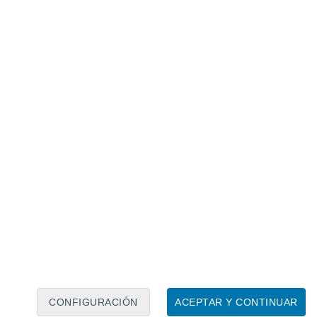
Calendario lunar
Lun
Mar
Mié
Jue
Vie
Sáb
Dom
8
9
10
11
12
13
14
15
16
17
18
19
20
21
CONFIGURACIÓN
ACEPTAR Y CONTINUAR