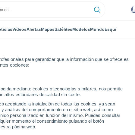
ticias
Vídeos
Alertas
Mapas
Satélites
Modelos
Mundo
Esquí
ofesionales para garantizar que la información que se ofrece es
entes opciones:
ecogida mediante cookies o tecnologías similares, nos permite
on altos estándares de calidad sin coste.
 - BA
eb aceptando la instalación de todas las cookies, ya sean
 y análisis del comportamiento en el sitio web, así como
...
ntenido personalizado en función del mismo. Puedes consultar
alquier momento el consentimiento pulsando el botón
Por hora
uestra página web.
Cielos cubiertos en las próximas
horas