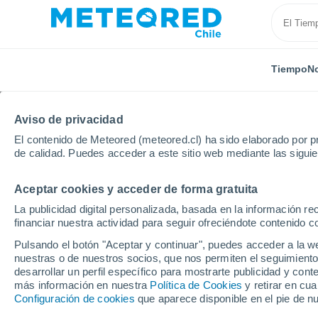
Tiempo
No
Aviso de privacidad
El contenido de Meteored (meteored.cl) ha sido elaborado por pr
de calidad. Puedes acceder a este sitio web mediante las sigui
Aceptar cookies y acceder de forma gratuita
Inicio
Brasil
Estado de Bahia
Eunápolis
La publicidad digital personalizada, basada en la información r
financiar nuestra actividad para seguir ofreciéndote contenido c
El Tiempo en Eunápolis
Pulsando el botón "Aceptar y continuar", puedes acceder a la w
nuestras o de nuestros socios, que nos permiten el seguimiento
04:58
Sábado
desarrollar un perfil específico para mostrarte publicidad y co
más información en nuestra
Política de Cookies
y retirar en cu
Configuración de cookies
que aparece disponible en el pie de n
Nubes y claros