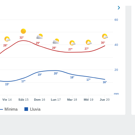
60
32°
30°
29°
40
28°
28°
27°
27°
20
20°
19°
18°
17°
17°
16°
15°
mm
Vie
14
Sáb
15
Dom
16
Lun
17
Mar
18
Mié
19
Jue
20
Mínima
Lluvia