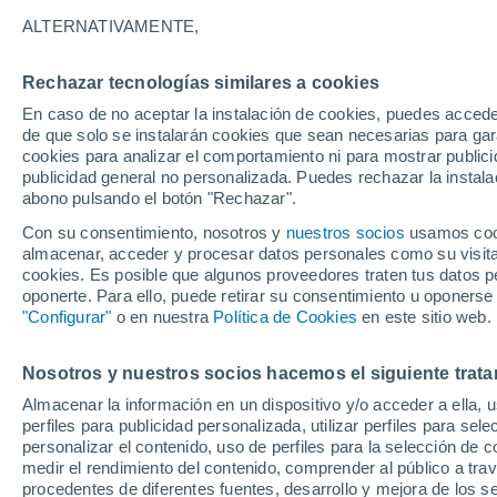
20°
ALTERNATIVAMENTE,
Rechazar tecnologías similares a cookies
Menguant
En caso de no aceptar la instalación de cookies, puedes accede
Iluminada
Sensación de 20°
de que solo se instalarán cookies que sean necesarias para garan
cookies para analizar el comportamiento ni para mostrar publici
publicidad general no personalizada. Puedes rechazar la instala
abono pulsando el botón "Rechazar".
Última hora
Aguanieve, heladas de hasta -3 °C y chubasc
Con su consentimiento, nosotros y
nuestros socios
usamos cooki
marcarán el fin de semana en la RM
almacenar, acceder y procesar datos personales como su visita e
cookies. Es posible que algunos proveedores traten tus datos pe
Tiempo 1 - 7 días
Actualidad
Mapa de lluvia
Satél
oponerte. Para ello, puede retirar su consentimiento u oponerse
"Configurar"
o en nuestra
Política de Cookies
en este sitio web.
Nosotros y nuestros socios hacemos el siguiente trata
Mañana
Lunes
Hoy
Almacenar la información en un dispositivo y/o acceder a ella, 
9 Ago
10 Ago
8 Ago
perfiles para publicidad personalizada, utilizar perfiles para sele
personalizar el contenido, uso de perfiles para la selección de c
medir el rendimiento del contenido, comprender al público a tra
procedentes de diferentes fuentes, desarrollo y mejora de los se
30%