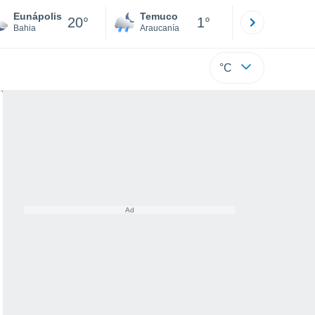
Eunápolis
Temuco
Osorno
20°
1°
Bahia
Araucanía
Los Lagos
°C