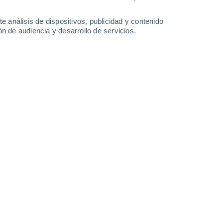
6.5 mm
0.2 mm
24°
/
19°
24°
/
18°
25°
/
16°
28°
/
15°
e análisis de dispositivos, publicidad y contenido
n de audiencia y desarrollo de servicios.
-
45
km/h
19
-
40
km/h
11
-
27
km/h
11
-
24
km/h
 8 de agosto
Norte
0 Bajo
10
-
18 km/h
FPS:
no
Norte
0 Bajo
10
-
18 km/h
FPS:
no
Norte
1 Bajo
16
-
32 km/h
FPS:
no
boso
Norte
8 ¡Muy Alto!
13
-
33 km/h
FPS:
25-50