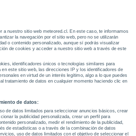
e
r a nuestro sitio web meteored.cl. En este caso, te informamos
:
22%
tizar la navegación por el sitio web, pero no se utilizarán
dad o contenido personalizado, aunque sí podrás visualizar
ción de cookies y acceder a nuestro sitio web a través de este
os
es, identificadores únicos o tecnologías similares para
n este sitio web, las direcciones IP y los identificadores de
rsonales en virtud de un interés legítimo, algo a lo que puedes
ites
Modelos
 al tratamiento de datos en cualquier momento haciendo clic en
miento de datos:
Martes
Miércoles
Jueves
Viernes
uso de datos limitados para seleccionar anuncios básicos, crear
11 Ago
12 Ago
13 Ago
14 Ago
ccionar la publicidad personalizada, crear un perfil para
ontenido personalizado, medir el rendimiento de la publicidad,
vés de estadísticas o a través de la combinación de datos
rvicios, uso de datos limitados con el objetivo de seleccionar el
90%
70%