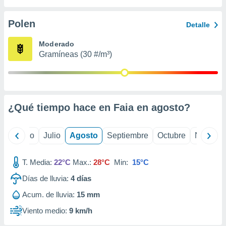
 seleccionar
o.
Polen
Detalle
calización
precisa e
Moderado
ión mediante
Gramíneas (30 #/m³)
, publicidad
dos,
 publicidad
,
¿Qué tiempo hace en Faia en
agosto
?
ón de
 desarrollo
s.
yo
Junio
Julio
Agosto
Septiembre
Octubre
Noviemb
tros 1199
ios
T. Media:
22°C
Max.:
28°C
Min:
15°C
Días de lluvia:
4
días
Acum. de lluvia:
15 mm
Viento medio:
9 km/h