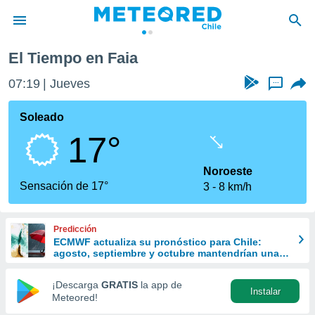
El Tiempo en Faia
privacidad
07:19
Jueves
...
o de
eteored.cl)
borado por
Soleado
es para
17°
ue la
 que se
e calidad.
Noroeste
eder a este
Sensación de 17°
3
8 km/h
ediante las
opciones:
Predicción
ookies y
ECMWF actualiza su pronóstico para Chile:
e forma
agosto, septiembre y octubre mantendrían una
señal favorable para las lluvias
d digital
¡Descarga
GRATIS
la app de
Instalar
ada, basada
Meteored!
mación