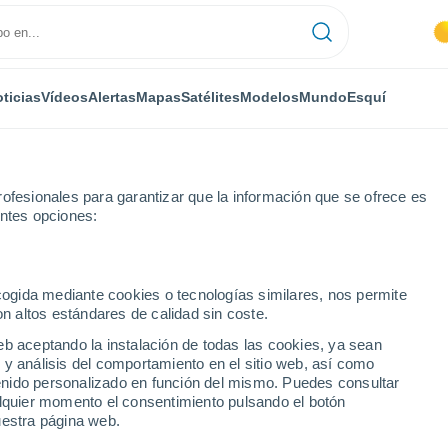
ticias
Vídeos
Alertas
Mapas
Satélites
Modelos
Mundo
Esquí
ofesionales para garantizar que la información que se ofrece es
entes opciones:
ler
ecogida mediante cookies o tecnologías similares, nos permite
on altos estándares de calidad sin coste.
ller
eb aceptando la instalación de todas las cookies, ya sean
 y análisis del comportamiento en el sitio web, así como
...
ntenido personalizado en función del mismo. Puedes consultar
alquier momento el consentimiento pulsando el botón
Por hora
uestra página web.
Intervalos nubosos en las
próximas horas