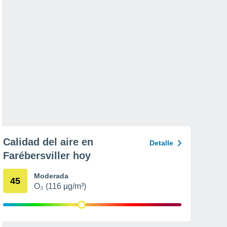
Calidad del aire en
Detalle
Farébersviller hoy
Moderada
45
O₃ (116 µg/m³)