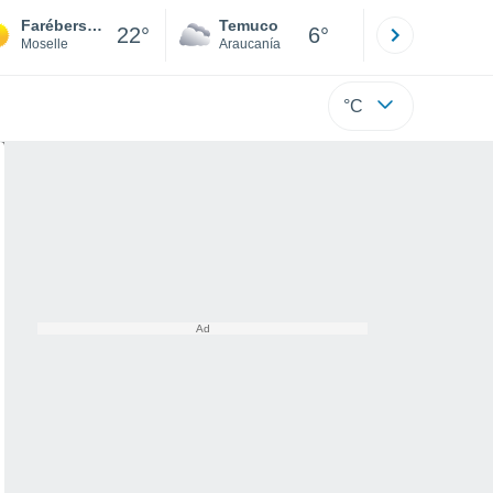
Farébersviller
Temuco
Osorno
22°
6°
Moselle
Araucanía
Los Lagos
°C