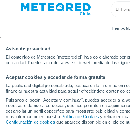
Tiempo
No
Aviso de privacidad
El contenido de Meteored (meteored.cl) ha sido elaborado por pr
de calidad. Puedes acceder a este sitio web mediante las sigui
Aceptar cookies y acceder de forma gratuita
Inicio
Francia
Gran Este
Mosela
Farébersvil
La publicidad digital personalizada, basada en la información r
financiar nuestra actividad para seguir ofreciéndote contenido c
El Tiempo en Farébersvi
Pulsando el botón "Aceptar y continuar", puedes acceder a la w
nuestras o de nuestros socios, que nos permiten el seguimiento
10:27
Viernes
desarrollar un perfil específico para mostrarte publicidad y co
más información en nuestra
Política de Cookies
y retirar en cu
Configuración de cookies
que aparece disponible en el pie de n
Soleado