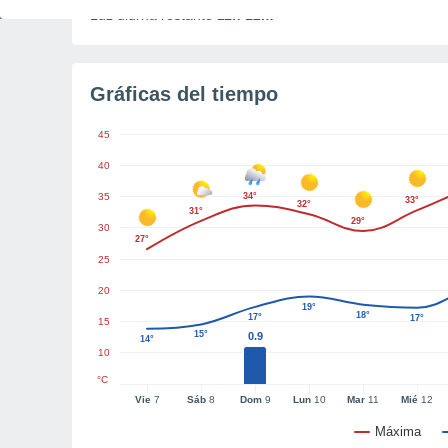
Luz diurna restante
11h 12m
Gráficas del tiempo
45
40
35
34°
33°
32°
31°
29°
30
27°
25
20
19°
18°
17°
17°
15
15°
0.9
14°
10
°C
Vie
7
Sáb
8
Dom
9
Lun
10
Mar
11
Mié
12
Máxima