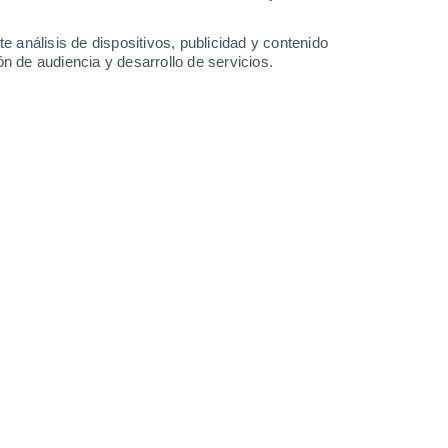
32°
/
19°
29°
/
18°
33°
/
17°
36°
/
20°
e análisis de dispositivos, publicidad y contenido
n de audiencia y desarrollo de servicios.
-
39
km/h
14
-
30
km/h
15
-
36
km/h
10
-
23
km/h
7 de agosto
Noreste
2 Bajo
10
-
25 km/h
FPS:
no
Noreste
4 Medio
9
-
25 km/h
FPS:
6-10
Noreste
5 Medio
7
-
24 km/h
FPS:
6-10
Norte
6 Alto
6
-
23 km/h
FPS:
15-25