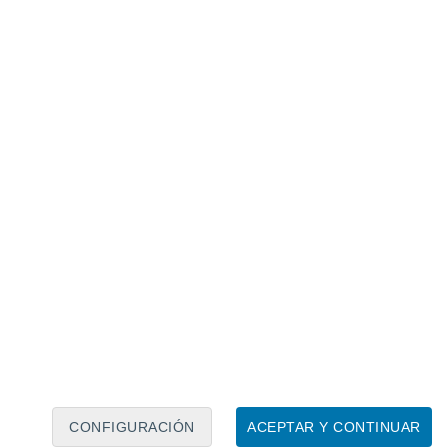
Calendario lunar
Lun
Mar
Mié
Jue
Vie
Sáb
Dom
7
8
9
10
11
12
13
14
15
16
17
18
19
20
CONFIGURACIÓN
ACEPTAR Y CONTINUAR