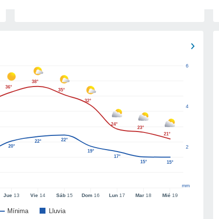
6
38°
36°
35°
32°
4
24°
23°
21°
22°
22°
20°
2
19°
17°
15°
15°
mm
Jue
13
Vie
14
Sáb
15
Dom
16
Lun
17
Mar
18
Mié
19
Mínima
Lluvia