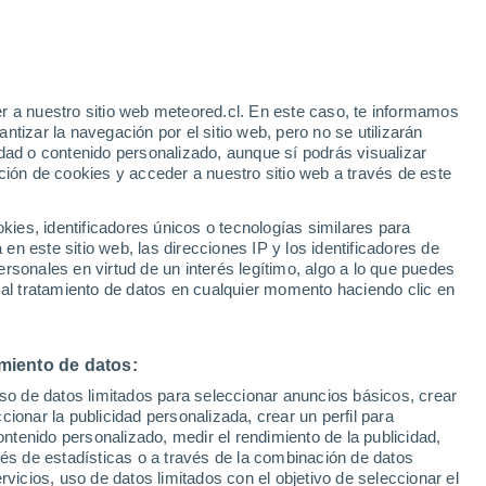
r a nuestro sitio web meteored.cl. En este caso, te informamos
/h
tizar la navegación por el sitio web, pero no se utilizarán
dad o contenido personalizado, aunque sí podrás visualizar
ción de cookies y acceder a nuestro sitio web a través de este
sur
es, identificadores únicos o tecnologías similares para
n este sitio web, las direcciones IP y los identificadores de
rsonales en virtud de un interés legítimo, algo a lo que puedes
Satélites
Modelos
 al tratamiento de datos en cualquier momento haciendo clic en
miento de datos:
Lunes
Martes
Miércoles
Jueves
uso de datos limitados para seleccionar anuncios básicos, crear
10 Ago
11 Ago
12 Ago
13 Ago
ccionar la publicidad personalizada, crear un perfil para
ontenido personalizado, medir el rendimiento de la publicidad,
vés de estadísticas o a través de la combinación de datos
rvicios, uso de datos limitados con el objetivo de seleccionar el