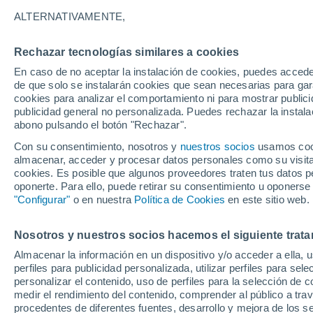
20°
ALTERNATIVAMENTE,
Rechazar tecnologías similares a cookies
Noreste
En caso de no aceptar la instalación de cookies, puedes accede
Sensación de 20°
10
-
25 km
de que solo se instalarán cookies que sean necesarias para garan
cookies para analizar el comportamiento ni para mostrar publici
publicidad general no personalizada. Puedes rechazar la instala
abono pulsando el botón "Rechazar".
Última hora
La nieve sorprenderá al valle de Chile centro-
Con su consentimiento, nosotros y
nuestros socios
usamos cooki
este fin de semana
almacenar, acceder y procesar datos personales como su visita e
cookies. Es posible que algunos proveedores traten tus datos pe
Tiempo 1 - 7 días
Actualidad
Mapa de nubosidad
oponerte. Para ello, puede retirar su consentimiento u oponerse
"Configurar"
o en nuestra
Política de Cookies
en este sitio web.
Nosotros y nuestros socios hacemos el siguiente trata
Mañana
Domingo
Hoy
Almacenar la información en un dispositivo y/o acceder a ella, 
8 Ago
9 Ago
7 Ago
perfiles para publicidad personalizada, utilizar perfiles para sele
personalizar el contenido, uso de perfiles para la selección de c
medir el rendimiento del contenido, comprender al público a tra
procedentes de diferentes fuentes, desarrollo y mejora de los se
30%