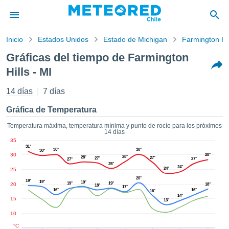
Inicio
Estados Unidos
Estado de Michigan
Farmington Hil
privacidad
Gráficas del tiempo de Farmington
enido de
Hills - MI
eteored.cl)
aborado por
14 días
7 días
ales para
ar que la
Gráfica de Temperatura
ón que se
de calidad.
Temperatura máxima, temperatura mínima y punto de rocío para los próximos
eder a este
14 días
ediante las
35
31°
 opciones:
30°
30°
30°
30
28°
28°
28°
27°
27°
27°
27°
25°
24°
cookies y
24°
25
de forma
20°
19°
19°
19°
19°
19°
20
18°
18°
17°
uita
16°
16°
16°
14°
15
13°
dad digital
ada, basada
10
formación
°C