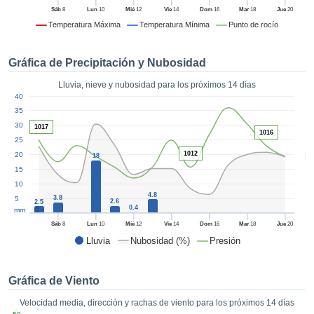
 mediante
Sáb
8
Lun
10
Mié
12
Vie
14
Dom
16
Mar
18
Jue
20
tecnologías
Temperatura Máxima
Temperatura Mínima
Punto de rocío
nos permite
r nuestra
para seguir
Gráfica de Precipitación y Nubosidad
e contenido
estándares
Lluvia, nieve y nubosidad para los próximos 14 días
ACEPTAR
1
 sin coste.
40
Y
35
CONTINUAR
 el botón
30
1017
continuar",
1016
25
ceder a la
CONFIGURACIÓN
5
1012
20
18
tando la
15
n de todas
s, ya sean
10
4.8
de nuestros
3.8
5
2.6
2.5
0.4
mm
 que nos
ten el
Sáb
8
Lun
10
Mié
12
Vie
14
Dom
16
Mar
18
Jue
20
 y análisis
Lluvia
Nubosidad (%)
Presión
tamiento en
b, así como
r un perfil
Gráfica de Viento
ico para
Velocidad media, dirección y rachas de viento para los próximos 14 días
ublicidad y