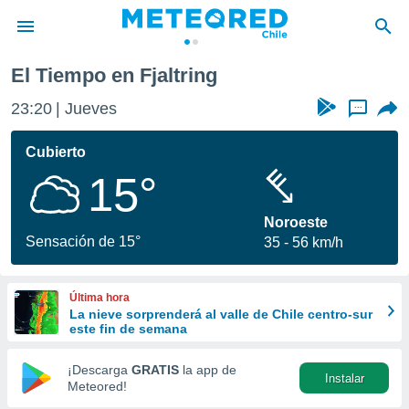
El Tiempo en Fjaltring
privacidad
23:20
Jueves
...
o de
eteored.cl)
borado por
Cubierto
es para
15°
ue la
 que se
e calidad.
Noroeste
eder a este
Sensación de 15°
35
56 km/h
ediante las
opciones:
Última hora
ookies y
La nieve sorprenderá al valle de Chile centro-sur
e forma
este fin de semana
d digital
¡Descarga
GRATIS
la app de
Instalar
ada, basada
Meteored!
mación