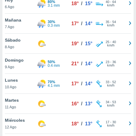
80%
40
-
64
18°
/
15°
3.1 mm
km/h
6 Ago
do en
 mismo.
sultar más
Mañana
30%
35
-
54
17°
/
14°
 en nuestra
0.3 mm
km/h
7 Ago
 Cookies
y
ualquier
Sábado
25
-
40
19°
/
15°
km/h
8 Ago
ento
 botón
ación de
Domingo
50%
23
-
36
21°
/
14°
kies
0.4 mm
km/h
9 Ago
 disponible
e nuestra
Lunes
70%
33
-
52
.
17°
/
14°
4.1 mm
km/h
10 Ago
IVAMENTE,
Martes
34
-
53
16°
/
13°
km/h
11 Ago
as
 a cookies
Miércoles
17
-
30
18°
/
13°
km/h
 no aceptar
12 Ago
ón de