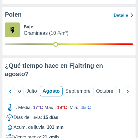
 seleccionar
o.
Polen
Detalle
calización
precisa e
Bajo
ión mediante
Gramíneas (10 #/m³)
, publicidad
dos,
 publicidad
,
¿Qué tiempo hace en Fjaltring en
ón de
agosto
?
 desarrollo
s.
tros 1199
yo
Junio
Julio
Agosto
Septiembre
Octubre
Noviemb
ios
T. Media:
17°C
Max.:
19°C
Min:
15°C
Días de lluvia:
15
días
Acum. de lluvia:
101 mm
Viento medio:
21 km/h