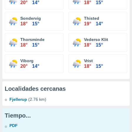
20°
14°
18°
15°
Sondervig
Thisted
18°
15°
19°
14°
Thorsminde
Vederso Klit
18°
15°
18°
15°
Viborg
Vrist
20°
14°
18°
15°
Localidades cercanas
Fjellerup
(2.76 km)
Tiempo...
PDF