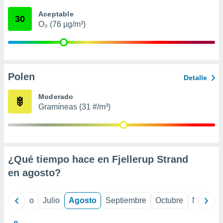
 seleccionar
o.
Aceptable
30
O₃ (76 µg/m³)
calización
precisa e
ión mediante
, publicidad
Polen
Detalle
dos,
 publicidad
Moderado
,
Gramíneas (31 #/m³)
ón de
 desarrollo
s.
tros 1199
ios
¿Qué tiempo hace en Fjellerup Strand
en
agosto
?
yo
Junio
Julio
Agosto
Septiembre
Octubre
Noviemb