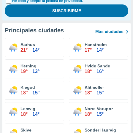
He leído y acepto la política de privacidad.
Principales ciudades
Más ciudades
Aarhus
Hanstholm
21°
14°
17°
14°
Herning
Hvide Sande
19°
13°
18°
16°
Klegod
Klitmoller
18°
15°
18°
15°
Lemvig
Norre Vorupor
18°
14°
18°
15°
Skive
Sonder Haurvig