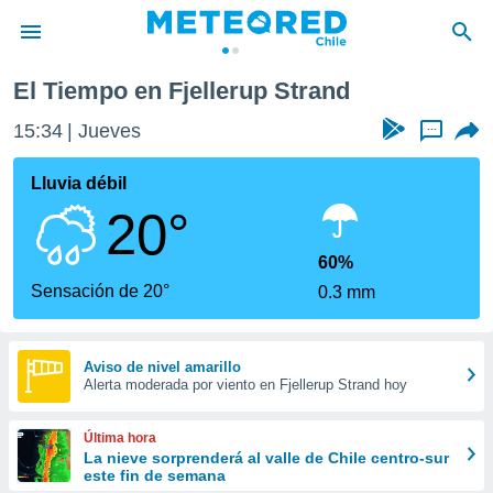
El Tiempo en Fjellerup Strand
privacidad
15:34
Jueves
...
o de
eteored.cl)
borado por
Lluvia débil
es para
20°
ue la
 que se
e calidad.
60%
eder a este
Sensación de 20°
0.3 mm
ediante las
opciones:
ookies y
Aviso de nivel amarillo
Alerta moderada por viento en Fjellerup Strand hoy
e forma
d digital
Última hora
ada, basada
La nieve sorprenderá al valle de Chile centro-sur
este fin de semana
mación