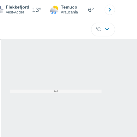
Flekkefjord
Temuco
Osorno
13°
6°
Vest-Agder
Araucanía
Los Lagos
°C