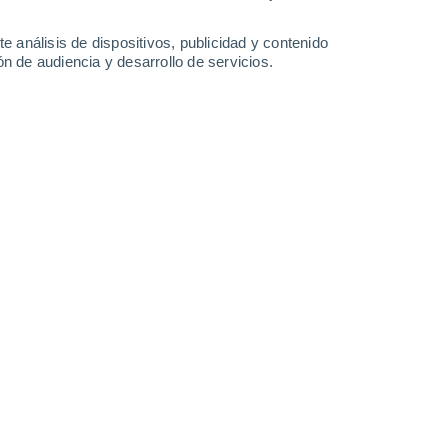
Lunes
10
e análisis de dispositivos, publicidad y contenido
n de audiencia y desarrollo de servicios.
n Flekkefjord
60%
13°
Lluvia débil
02:00
0.6 mm
Sensación T.
13°
30%
13°
Lluvia débil
05:00
0.4 mm
Sensación T.
13°
30%
15°
Lluvia débil
08:00
0.1 mm
Sensación T.
15°
60%
17°
Lluvia débil
11:00
0.8 mm
Sensación T.
17°
80%