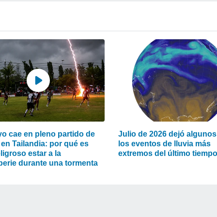
yo cae en pleno partido de
Julio de 2026 dejó algunos
 en Tailandia: por qué es
los eventos de lluvia más
ligroso estar a la
extremos del último tiemp
perie durante una tormenta