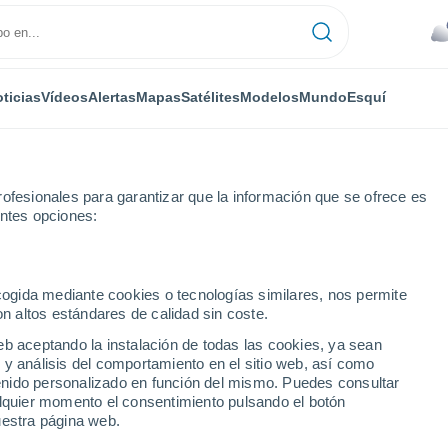
ticias
Vídeos
Alertas
Mapas
Satélites
Modelos
Mundo
Esquí
ofesionales para garantizar que la información que se ofrece es
entes opciones:
horas
ecogida mediante cookies o tecnologías similares, nos permite
on altos estándares de calidad sin coste.
rd hora a hora
eb aceptando la instalación de todas las cookies, ya sean
 y análisis del comportamiento en el sitio web, así como
ntenido personalizado en función del mismo. Puedes consultar
alquier momento el consentimiento pulsando el botón
uestra página web.