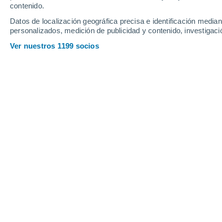
Sábado
8
Domingo
9
contenido.
Datos de localización geográfica precisa e identificación mediant
personalizados, medición de publicidad y contenido, investigació
Ver nuestros 1199 socios
La previsión del tiempo por horas e
SÁBADO, 08 DE AGOSTO
De madrugada
Lluvia débil con cielo
parcialmente nuboso
Salida del sol a las
05:40
Puesta del sol a las
21:36
Primera luz a las
04:49
Última luz a las
22:26
Fase Lunar