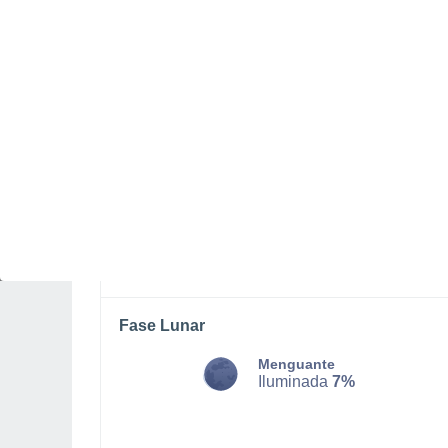
LUNES, 10 DE AGOSTO
Por la mañana
Lluvia débil con cielo
parcialmente nuboso
Salida del sol a las
05:44
Puesta del sol a las
21:31
Primera luz a las
04:54
Última luz a las
22:20
Fase Lunar
Menguante
Iluminada
7%