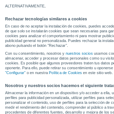
Gráfica del tiempo por horas en F
ALTERNATIVAMENTE,
SÍMBOLO
TEMPERATURA
Rechazar tecnologías similares a cookies
En caso de no aceptar la instalación de cookies, puedes accede
00
03
06
09
12
15
18
21
00
03
06
09
de que solo se instalarán cookies que sean necesarias para garan
cookies para analizar el comportamiento ni para mostrar publici
publicidad general no personalizada. Puedes rechazar la instala
abono pulsando el botón "Rechazar".
Con su consentimiento, nosotros y
nuestros socios
usamos cooki
almacenar, acceder y procesar datos personales como su visita e
cookies. Es posible que algunos proveedores traten tus datos pe
17°
17°
17°
oponerte. Para ello, puede retirar su consentimiento u oponerse
16°
16°
"Configurar"
o en nuestra
Política de Cookies
en este sitio web.
15°
15°
13°
13°
13°
13°
Nosotros y nuestros socios hacemos el siguiente trata
Almacenar la información en un dispositivo y/o acceder a ella, 
perfiles para publicidad personalizada, utilizar perfiles para sele
personalizar el contenido, uso de perfiles para la selección de c
medir el rendimiento del contenido, comprender al público a tra
1.4
1
0.8
0.6
0.4
procedentes de diferentes fuentes, desarrollo y mejora de los se
0.1