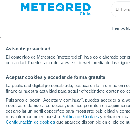
Tiempo
No
Aviso de privacidad
El contenido de Meteored (meteored.cl) ha sido elaborado por pr
de calidad. Puedes acceder a este sitio web mediante las sigui
Aceptar cookies y acceder de forma gratuita
Inicio
Noruega
Vest-Agder
Flekkefjord
Por 
La publicidad digital personalizada, basada en la información r
financiar nuestra actividad para seguir ofreciéndote contenido c
El tiempo en Flekkefjo
Pulsando el botón "Aceptar y continuar", puedes acceder a la w
nuestras o de nuestros socios, que nos permiten el seguimiento
desarrollar un perfil específico para mostrarte publicidad y co
Tiempo 1 - 7 días
Por horas
más información en nuestra
Política de Cookies
y retirar en cu
Configuración de cookies
que aparece disponible en el pie de n