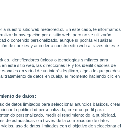
lekkefjord
VIENTO
PRECIPITACIÓN
r a nuestro sitio web meteored.cl. En este caso, te informamos
12
15
18
21
00
03
06
09
12
15
18
21
00
tizar la navegación por el sitio web, pero no se utilizarán
dad o contenido personalizado, aunque sí podrás visualizar
ción de cookies y acceder a nuestro sitio web a través de este
es, identificadores únicos o tecnologías similares para
n este sitio web, las direcciones IP y los identificadores de
18°
18°
rsonales en virtud de un interés legítimo, algo a lo que puedes
 al tratamiento de datos en cualquier momento haciendo clic en
16°
16°
15°
15°
14°
14°
13°
13°
12°
12°
12°
miento de datos:
uso de datos limitados para seleccionar anuncios básicos, crear
5.7
ccionar la publicidad personalizada, crear un perfil para
ontenido personalizado, medir el rendimiento de la publicidad,
2.1
1.8
vés de estadísticas o a través de la combinación de datos
0.6
0.6
0.4
0.3
rvicios, uso de datos limitados con el objetivo de seleccionar el
0.1
0.1