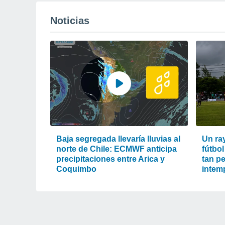
Noticias
Baja segregada llevaría lluvias al
Un ra
norte de Chile: ECMWF anticipa
fútbol
precipitaciones entre Arica y
tan pe
Coquimbo
intem