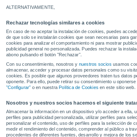
ALTERNATIVAMENTE,
Gráfica del tiempo por horas en 
Rechazar tecnologías similares a cookies
En caso de no aceptar la instalación de cookies, puedes accede
SÍMBOLO
TEMPERATURA
de que solo se instalarán cookies que sean necesarias para garan
cookies para analizar el comportamiento ni para mostrar publici
00
03
06
09
12
15
18
21
00
03
06
09
publicidad general no personalizada. Puedes rechazar la instala
abono pulsando el botón "Rechazar".
Con su consentimiento, nosotros y
nuestros socios
usamos cooki
almacenar, acceder y procesar datos personales como su visita e
0°
-1°
cookies. Es posible que algunos proveedores traten tus datos pe
-2°
-2°
-2°
-2°
oponerte. Para ello, puede retirar su consentimiento u oponerse
-4°
"Configurar"
o en nuestra
Política de Cookies
en este sitio web.
-5°
-5°
-5°
-6°
Nosotros y nuestros socios hacemos el siguiente trata
Almacenar la información en un dispositivo y/o acceder a ella, 
perfiles para publicidad personalizada, utilizar perfiles para sele
5.3
personalizar el contenido, uso de perfiles para la selección de c
4.6
medir el rendimiento del contenido, comprender al público a tra
procedentes de diferentes fuentes, desarrollo y mejora de los se