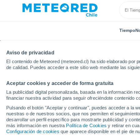
Tiempo
No
Aviso de privacidad
El contenido de Meteored (meteored.cl) ha sido elaborado por pr
de calidad. Puedes acceder a este sitio web mediante las sigui
Aceptar cookies y acceder de forma gratuita
Inicio
Argentina
Provincia de Neuquén
Fortin P
La publicidad digital personalizada, basada en la información r
financiar nuestra actividad para seguir ofreciéndote contenido c
El tiempo en Fortin P
Pulsando el botón "Aceptar y continuar", puedes acceder a la w
hora
nuestras o de nuestros socios, que nos permiten el seguimiento
desarrollar un perfil específico para mostrarte publicidad y co
más información en nuestra
Política de Cookies
y retirar en cu
Configuración de cookies
que aparece disponible en el pie de n
Tiempo 1 - 7 días
Por horas