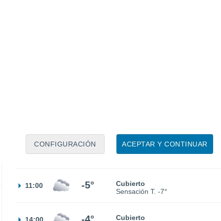
-5°
Parcialmente nuboso
23:00
Sensación T.
-10°
-8°
Parcialmente nuboso
02:00
Sensación T.
-12°
-11°
Cubierto
05:00
Sensación T.
-15°
CONFIGURACIÓN
ACEPTAR Y CONTINUAR
-10°
Cubierto
08:00
Sensación T.
-13°
-5°
Cubierto
11:00
Sensación T.
-7°
-4°
Cubierto
14:00