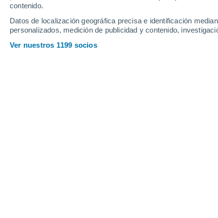
contenido.
0.8
0.7
0.1
Datos de localización geográfica precisa e identificación mediant
Viernes
7
Sábado
8
personalizados, medición de publicidad y contenido, investigació
Ver nuestros 1199 socios
La previsión del tiempo por horas e
VIERNES, 07 DE AGOSTO
4 Alertas ahora
Riesgo Moderado
De madrugada
Nevada con cielo parcialmente
nuboso
Salida del sol a las
08:39
Puesta del sol a las
18:57