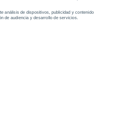
0.1
e análisis de dispositivos, publicidad y contenido
Domingo
9
n de audiencia y desarrollo de servicios.
n Fortin Primero de Mayo
-2°
Parcialmente nuboso
02:00
Sensación T.
-7°
-2°
Cubierto
05:00
Sensación T.
-7°
80%
-2°
Nieve
08:00
0.8 cm
Sensación T.
-6°
90%
-1°
Nieve
11:00
5.3 cm
Sensación T.
-6°