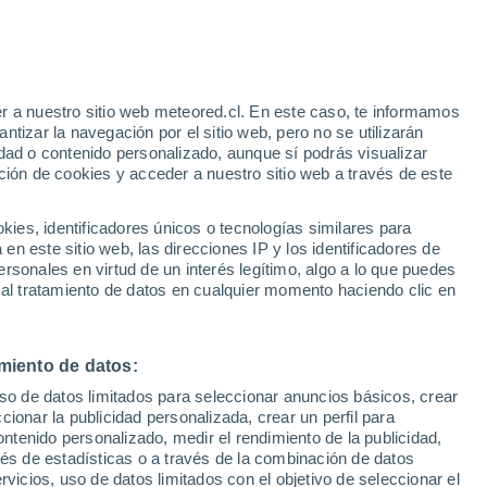
Fortin Primero de Mayo
r a nuestro sitio web meteored.cl. En este caso, te informamos
VIENTO
PRECIPITACIÓN
tizar la navegación por el sitio web, pero no se utilizarán
dad o contenido personalizado, aunque sí podrás visualizar
12
15
18
21
00
03
06
09
12
15
18
21
00
ción de cookies y acceder a nuestro sitio web a través de este
es, identificadores únicos o tecnologías similares para
n este sitio web, las direcciones IP y los identificadores de
rsonales en virtud de un interés legítimo, algo a lo que puedes
-2°
-2°
 al tratamiento de datos en cualquier momento haciendo clic en
-3°
-4°
-4°
-4°
-4°
-4°
-5°
-5°
-8°
miento de datos:
-10°
uso de datos limitados para seleccionar anuncios básicos, crear
-11°
ccionar la publicidad personalizada, crear un perfil para
ontenido personalizado, medir el rendimiento de la publicidad,
vés de estadísticas o a través de la combinación de datos
rvicios, uso de datos limitados con el objetivo de seleccionar el