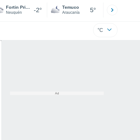
Fortin Primero de Mayo
Temuco
Osorno
-2°
5°
Neuquén
Araucanía
Los Lagos
°C