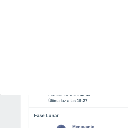
Salida Luna
Puesta Luna
05:13
14:08
DOMINGO, 09 DE AGOSTO
La mayor parte del día
Parcialmente nuboso
Salida del sol a las
08:37
Puesta del sol a las
18:59
Primera luz a las
08:09
Última luz a las
19:27
Fase Lunar
Menguante