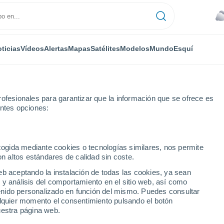
ticias
Vídeos
Alertas
Mapas
Satélites
Modelos
Mundo
Esquí
ofesionales para garantizar que la información que se ofrece es
entes opciones:
rimero de Mayo
Por horas
ecogida mediante cookies o tecnologías similares, nos permite
on altos estándares de calidad sin coste.
rimero de Mayo hora a
eb aceptando la instalación de todas las cookies, ya sean
 y análisis del comportamiento en el sitio web, así como
ntenido personalizado en función del mismo. Puedes consultar
alquier momento el consentimiento pulsando el botón
uestra página web.