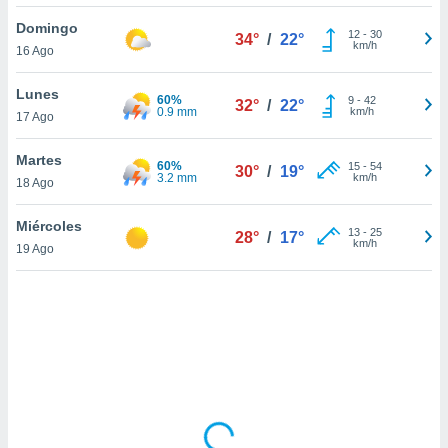
uedes
uestro sitio
Domingo
12
-
30
34°
/
22°
ed.cl. En
km/h
16 Ago
te
 de que
Lunes
60%
talarán
9
-
42
32°
/
22°
0.9 mm
km/h
17 Ago
e sean
para
a
Martes
60%
15
-
54
30°
/
19°
por el sitio
3.2 mm
km/h
18 Ago
o se
cookies para
Miércoles
13
-
25
28°
/
17°
km/h
19 Ago
nto ni para
licidad o
ado, aunque
sualizar
general no
ada. Puedes
 instalación
y acceder a
io web a
ste abono