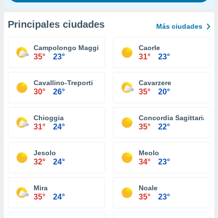
Principales ciudades
Más ciudades
Campolongo Maggiore
Caorle
35°
23°
31°
23°
Cavallino-Treporti
Cavarzere
30°
26°
35°
20°
Chioggia
Concordia Sagittaria
31°
24°
35°
22°
Jesolo
Meolo
32°
24°
34°
23°
Mira
Noale
35°
24°
35°
23°