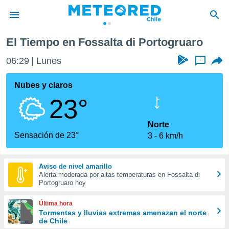
ortogruaro
El Tiempo en Fossalta di Portogruaro
privacidad
06:29
Lunes
...
o de
eteored.cl)
borado por
Nubes y claros
es para
23°
ue la
 que se
e calidad.
Norte
eder a este
Sensación de 23°
3
6 km/h
ediante las
opciones:
Aviso de nivel amarillo
ookies y
Alerta moderada por altas temperaturas en Fossalta di
e forma
Portogruaro hoy
d digital
Última hora
ada, basada
Tormentas y lluvias extremas amenazan el norte
de Chile
mación