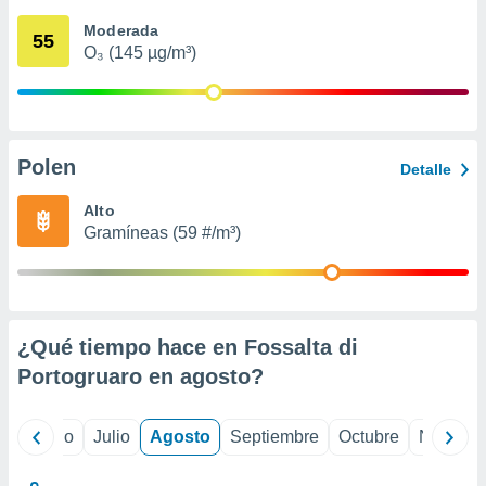
 seleccionar
o.
Moderada
55
O₃ (145 µg/m³)
calización
precisa e
ión mediante
, publicidad
Polen
Detalle
dos,
 publicidad
Alto
,
Gramíneas (59 #/m³)
ón de
 desarrollo
s.
tros 1199
ios
¿Qué tiempo hace en Fossalta di
Portogruaro en
agosto
?
yo
Junio
Julio
Agosto
Septiembre
Octubre
Noviemb