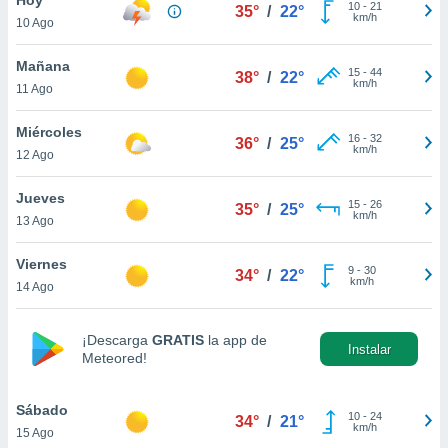
10
-
21
35°
/
22°
km/h
10 Ago
do en
 mismo.
sultar más
Mañana
15
-
44
38°
/
22°
 en nuestra
km/h
11 Ago
 Cookies
y
ualquier
Miércoles
16
-
32
36°
/
25°
km/h
12 Ago
ento
 botón
ación de
Jueves
15
-
26
35°
/
25°
kies
km/h
13 Ago
 disponible
e nuestra
Viernes
9
-
30
.
34°
/
22°
km/h
14 Ago
IVAMENTE,
¡Descarga
GRATIS
la app de
Instalar
Meteored!
as
 a cookies
Sábado
 no aceptar
10
-
24
34°
/
21°
km/h
15 Ago
ón de