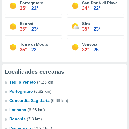
Portogruaro
San Donà di Piave
35°
22°
34°
22°
Scorzè
Stra
35°
23°
35°
23°
Torre di Mosto
Venecia
35°
22°
32°
25°
Localidades cercanas
Teglio Veneto
(4.23 km)
Portogruaro
(5.82 km)
Concordia Sagittaria
(6.38 km)
Latisana
(6.93 km)
Ronchis
(7.3 km)
Precenicco
(13.27 km)