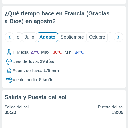
 seleccionar
o.
¿Qué tiempo hace en Francia (Gracias
calización
precisa e
a Dios) en
agosto
?
ión mediante
, publicidad
yo
Junio
Julio
Agosto
Septiembre
Octubre
Noviemb
dos,
T. Media:
27°C
Max.:
30°C
Min:
24°C
 publicidad
,
Días de lluvia:
29
días
ón de
 desarrollo
Acum. de lluvia:
178 mm
s.
Viento medio:
8 km/h
tros 1199
ios
Salida y Puesta del sol
Salida del sol
Puesta del sol
05:23
18:05