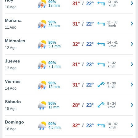
90%
13
-
45
31°
/
22°
13 mm
km/h
10 Ago
do en
 mismo.
sultar más
Mañana
90%
11
-
33
31°
/
22°
 en nuestra
23 mm
km/h
11 Ago
 Cookies
y
ualquier
Miércoles
80%
14
-
41
32°
/
22°
5.1 mm
km/h
12 Ago
ento
 botón
ación de
Jueves
90%
7
-
32
31°
/
23°
kies
7.1 mm
km/h
13 Ago
 disponible
e nuestra
Viernes
90%
8
-
39
.
31°
/
22°
13 mm
km/h
14 Ago
IVAMENTE,
Sábado
90%
8
-
34
28°
/
23°
11 mm
km/h
15 Ago
as
 a cookies
Domingo
90%
10
-
42
32°
/
23°
4.5 mm
km/h
 no aceptar
16 Ago
ón de