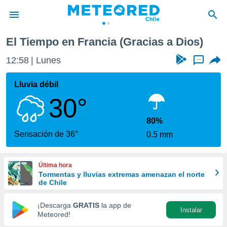
El Tiempo en Francia (Gracias a Dios)
privacidad
12:58
Lunes
...
o de
eteored.cl)
borado por
Lluvia débil
es para
30°
ue la
 que se
e calidad.
80%
eder a este
Sensación de 36°
0.5 mm
ediante las
opciones:
Última hora
ookies y
Tormentas y lluvias extremas amenazan el norte
e forma
de Chile
d digital
¡Descarga
GRATIS
la app de
Instalar
ada, basada
Meteored!
mación