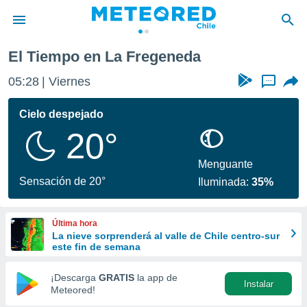
La Fregeneda
El Tiempo en La Fregeneda
privacidad
05:29
Viernes
...
o de
eteored.cl)
borado por
Cielo despejado
es para
20°
ue la
 que se
e calidad.
Menguante
eder a este
Sensación de 20°
Iluminada:
35%
ediante las
opciones:
Última hora
ookies y
La nieve sorprenderá al valle de Chile centro-sur
e forma
este fin de semana
d digital
¡Descarga
GRATIS
la app de
Instalar
ada, basada
Meteored!
mación