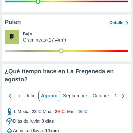
 seleccionar
o.
calización
precisa e
Polen
Detalle
ión mediante
Bajo
, publicidad
Gramíneas (17 #/m³)
dos,
 publicidad
,
ón de
¿Qué tiempo hace en La Fregeneda en
 desarrollo
s.
agosto
?
tros 1199
ios
yo
Junio
Julio
Agosto
Septiembre
Octubre
Noviemb
T. Media:
23°C
Max.:
29°C
Min:
16°C
Días de lluvia:
3
días
Acum. de lluvia:
14 mm