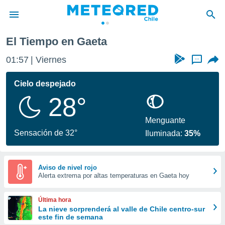
El Tiempo en Gaeta
privacidad
01:57
Viernes
...
o de
eteored.cl)
borado por
Cielo despejado
es para
28°
ue la
 que se
e calidad.
Menguante
eder a este
Sensación de 32°
Iluminada:
35%
ediante las
opciones:
ookies y
Aviso de nivel rojo
Alerta extrema por altas temperaturas en Gaeta hoy
e forma
d digital
Última hora
ada, basada
La nieve sorprenderá al valle de Chile centro-sur
este fin de semana
mación