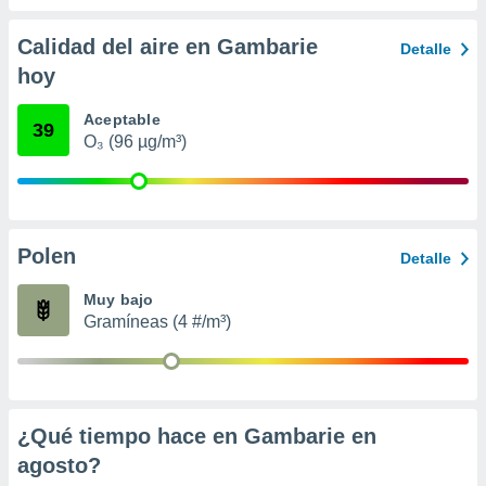
 seleccionar
o.
Calidad del aire en Gambarie
Detalle
calización
hoy
precisa e
ión mediante
Aceptable
39
, publicidad
O₃ (96 µg/m³)
dos,
 publicidad
,
ón de
Polen
Detalle
 desarrollo
s.
Muy bajo
tros 1199
Gramíneas (4 #/m³)
ios
¿Qué tiempo hace en Gambarie en
agosto
?