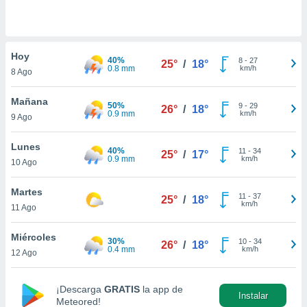
do en
 mismo.
sultar más
Hoy
 en nuestra
40%
8
-
27
25°
/
18°
0.8 mm
km/h
 Cookies
y
8 Ago
ualquier
Mañana
50%
9
-
29
26°
/
18°
ento
0.9 mm
km/h
9 Ago
 botón
ación de
Lunes
kies
40%
11
-
34
25°
/
17°
0.9 mm
km/h
 disponible
10 Ago
e nuestra
.
Martes
11
-
37
25°
/
18°
km/h
11 Ago
IVAMENTE,
Miércoles
30%
10
-
34
26°
/
18°
0.4 mm
km/h
12 Ago
as
 a cookies
 no aceptar
¡Descarga
GRATIS
la app de
Instalar
ón de
Meteored!