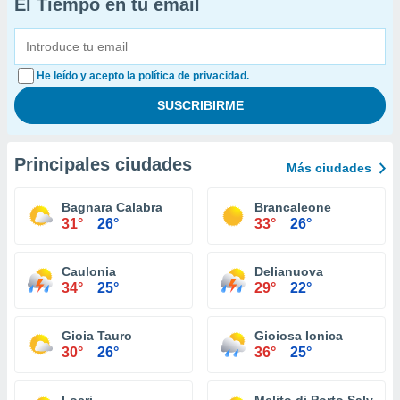
El Tiempo en tu email
He leído y acepto la política de privacidad.
Principales ciudades
Más ciudades
Bagnara Calabra
Brancaleone
31°
26°
33°
26°
Caulonia
Delianuova
34°
25°
29°
22°
Gioia Tauro
Gioiosa Ionica
30°
26°
36°
25°