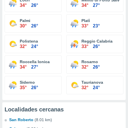
Locri
Melito di Porto Salvo
34°
26°
34°
27°
Palmi
Platì
30°
26°
33°
23°
Polistena
Reggio Calabria
32°
24°
33°
26°
Roccella Ionica
Rosarno
34°
27°
32°
26°
Siderno
Taurianova
35°
26°
32°
24°
Localidades cercanas
San Roberto
(8.01 km)