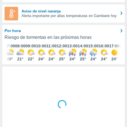
ediante
ecnologías
Aviso de nivel naranja
nos permite
Alerta importante por altas temperaturas en Gambarie hoy
estra
ara seguir
e contenido
Por hora
stándares
ACEPTAR
Riesgo de tormentas en las próximas horas
sin coste.
Y
:00
07:00
08:00
09:00
10:00
11:00
12:00
13:00
14:00
15:00
16:00
17:00
18:
CONTINUAR
 botón
continuar",
der a la
9°
20°
21°
22°
24°
24°
25°
24°
25°
24°
24°
24°
23
CONFIGURACIÓN
ndo la
 de todas
, ya sean
de nuestros
 nos
 y análisis
tamiento en
b, así como
un perfil
para
ublicidad y