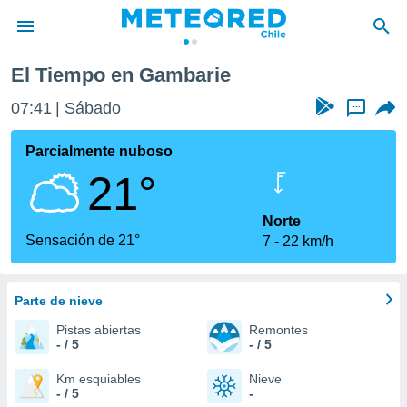
arie
El Tiempo en Gambarie
privacidad
07:41
Sábado
...
o de
eteored.cl)
borado por
Parcialmente nuboso
es para
21°
ue la
 que se
e calidad.
Norte
eder a este
Sensación de 21°
7
22 km/h
ediante las
opciones:
Parte de nieve
ookies y
e forma
Pistas abiertas
Remontes
- / 5
- / 5
d digital
ada, basada
Km esquiables
Nieve
- / 5
-
mación