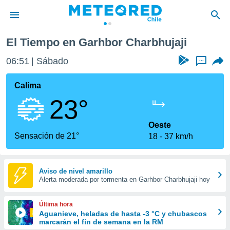
El Tiempo en Garhbor Charbhujaji
privacidad
06:51
Sábado
...
o de
eteored.cl)
borado por
Calima
es para
23°
ue la
 que se
e calidad.
Oeste
eder a este
Sensación de 21°
18
37 km/h
ediante las
opciones:
ookies y
Aviso de nivel amarillo
Alerta moderada por tormenta en Garhbor Charbhujaji hoy
e forma
d digital
Última hora
ada, basada
Aguanieve, heladas de hasta -3 °C y chubascos
marcarán el fin de semana en la RM
mación