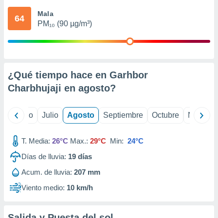
 seleccionar
o.
Mala
64
PM₁₀ (90 µg/m³)
calización
precisa e
ión mediante
, publicidad
¿Qué tiempo hace en Garhbor
dos,
Charbhujaji en
agosto
?
 publicidad
,
ón de
yo
Junio
Julio
Agosto
Septiembre
Octubre
Noviemb
 desarrollo
s.
T. Media:
26°C
Max.:
29°C
Min:
24°C
tros 1199
ios
Días de lluvia:
19
días
Acum. de lluvia:
207 mm
Viento medio:
10 km/h
Salida y Puesta del sol