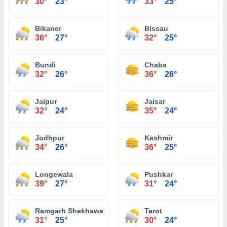
30°
23°
33°
25°
Bikaner
Bissau
36°
27°
32°
25°
Bundi
Chaba
32°
26°
36°
26°
Jaipur
Jaisar
32°
24°
35°
24°
Jodhpur
Kashmir
34°
26°
36°
25°
Longewala
Pushkar
39°
27°
31°
24°
Ramgarh Shekhawati
Tarot
31°
25°
30°
24°