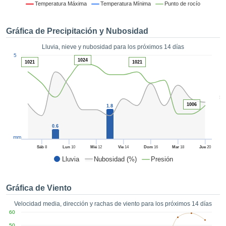
 mediante
Temperatura Máxima
Temperatura Mínima
Punto de rocío
tecnologías
nos permite
Gráfica de Precipitación y Nubosidad
r nuestra
para seguir
Lluvia, nieve y nubosidad para los próximos 14 días
e contenido
1
5
estándares
1024
1021
1021
ACEPTAR
 sin coste.
Y
CONTINUAR
 el botón
continuar",
5
ceder a la
1006
1.8
CONFIGURACIÓN
tando la
n de todas
0.6
s, ya sean
mm
de nuestros
Sáb
8
Lun
10
Mié
12
Vie
14
Dom
16
Mar
18
Jue
20
 que nos
Lluvia
Nubosidad (%)
Presión
ten el
 y análisis
tamiento en
Gráfica de Viento
b, así como
r un perfil
Velocidad media, dirección y rachas de viento para los próximos 14 días
ico para
60
ublicidad y
50