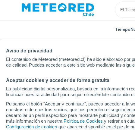
Tiempo
No
Aviso de privacidad
El contenido de Meteored (meteored.cl) ha sido elaborado por pr
de calidad. Puedes acceder a este sitio web mediante las sigui
Aceptar cookies y acceder de forma gratuita
Inicio
Italia
Ciudad Metropolitana de Roma
Gav
La publicidad digital personalizada, basada en la información r
financiar nuestra actividad para seguir ofreciéndote contenido c
El Tiempo en Gavigna
Pulsando el botón "Aceptar y continuar", puedes acceder a la w
nuestras o de nuestros socios, que nos permiten el seguimiento
18:23
Jueves
desarrollar un perfil específico para mostrarte publicidad y co
más información en nuestra
Política de Cookies
y retirar en cu
Configuración de cookies
que aparece disponible en el pie de n
Nubes y claros