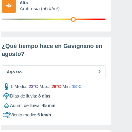
Alto
Ambrosía (56 #/m³)
¿Qué tiempo hace en Gavignano en
agosto
?
Agosto
T. Media:
23°C
Max.:
29°C
Min:
18°C
Días de lluvia:
8
días
Acum. de lluvia:
45 mm
Viento medio:
6 km/h