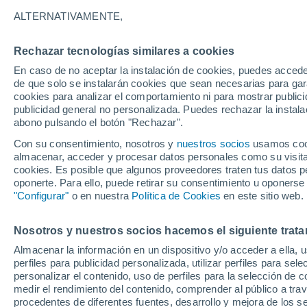
33°
ALTERNATIVAMENTE,
Rechazar tecnologías similares a cookies
Oeste
En caso de no aceptar la instalación de cookies, puedes accede
Sensación de 32°
7
-
21 km/
de que solo se instalarán cookies que sean necesarias para garan
cookies para analizar el comportamiento ni para mostrar publici
publicidad general no personalizada. Puedes rechazar la instala
abono pulsando el botón "Rechazar".
Última hora
La nieve sorprenderá al valle de Chile centro-
Con su consentimiento, nosotros y
nuestros socios
usamos cooki
este fin de semana
almacenar, acceder y procesar datos personales como su visita e
cookies. Es posible que algunos proveedores traten tus datos pe
Tiempo 1 - 7 días
Actualidad
Mapa de nubosidad
oponerte. Para ello, puede retirar su consentimiento u oponerse
"Configurar"
o en nuestra
Política de Cookies
en este sitio web.
Nosotros y nuestros socios hacemos el siguiente trata
Mañana
Sábado
D
Hoy
Almacenar la información en un dispositivo y/o acceder a ella, 
7 Ago
8 Ago
6 Ago
perfiles para publicidad personalizada, utilizar perfiles para sele
personalizar el contenido, uso de perfiles para la selección de c
medir el rendimiento del contenido, comprender al público a tra
procedentes de diferentes fuentes, desarrollo y mejora de los se
60%
80%
70%