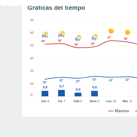
Gráficas del tiempo
45
40
37°
36°
36°
35°
34°
34°
35
30
25
23°
23°
22°
23°
22°
22°
20
0.7
0.6
0.6
0.4
°C
Jue
6
Vie
7
Sáb
8
Dom
9
Lun
10
Mar
11
Máxima