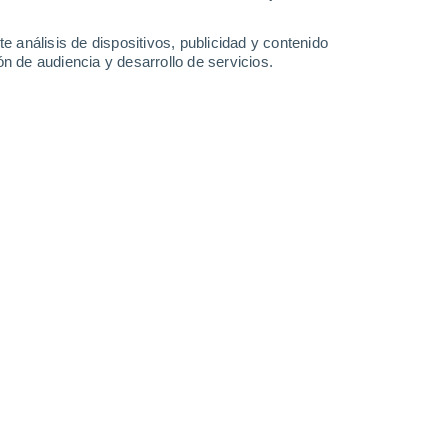
0.6 mm
34°
/
23°
37°
/
23°
36°
/
23°
35°
/
22°
e análisis de dispositivos, publicidad y contenido
n de audiencia y desarrollo de servicios.
-
31
km/h
13
-
40
km/h
12
-
38
km/h
11
-
34
km/h
e agosto
Oeste
3 Medio
°
6
-
27 km/h
FPS:
6-10
Oeste
1 Bajo
°
7
-
21 km/h
FPS:
no
Noroeste
0 Bajo
°
6
-
21 km/h
FPS:
no
Noroeste
0 Bajo
°
4
-
16 km/h
FPS:
no