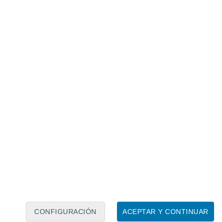
Calendario lunar
Lun
Mar
Mié
Jue
Vie
Sáb
Dom
6
7
8
9
10
11
12
13
14
15
16
17
18
19
CONFIGURACIÓN
ACEPTAR Y CONTINUAR