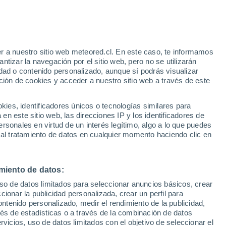
Aviso de nivel rojo
Alerta extrema por altas
temperaturas en Gavignano hoy
r a nuestro sitio web meteored.cl. En este caso, te informamos
h
tizar la navegación por el sitio web, pero no se utilizarán
dad o contenido personalizado, aunque sí podrás visualizar
ción de cookies y acceder a nuestro sitio web a través de este
sur
es, identificadores únicos o tecnologías similares para
n este sitio web, las direcciones IP y los identificadores de
rsonales en virtud de un interés legítimo, algo a lo que puedes
Satélites
Modelos
 al tratamiento de datos en cualquier momento haciendo clic en
miento de datos:
omingo
Lunes
Martes
Miércoles
uso de datos limitados para seleccionar anuncios básicos, crear
9 Ago
10 Ago
11 Ago
12 Ago
ccionar la publicidad personalizada, crear un perfil para
ontenido personalizado, medir el rendimiento de la publicidad,
vés de estadísticas o a través de la combinación de datos
rvicios, uso de datos limitados con el objetivo de seleccionar el
80%