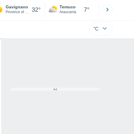
Gavignano
Temuco
Osorno
32°
7°
Province of Rome
Araucanía
Los Lagos
°C