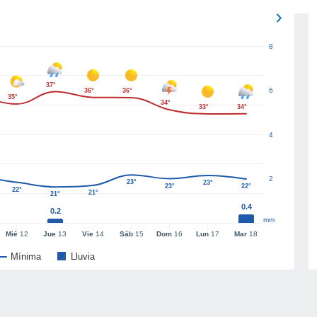
8
37°
6
36°
36°
35°
34°
33°
34°
4
2
23°
23°
23°
22°
22°
21°
21°
0.4
0.2
mm
Mié
12
Jue
13
Vie
14
Sáb
15
Dom
16
Lun
17
Mar
18
Mínima
Lluvia