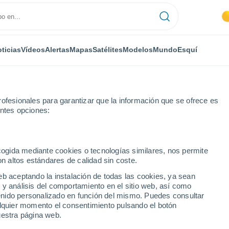
ticias
Vídeos
Alertas
Mapas
Satélites
Modelos
Mundo
Esquí
ofesionales para garantizar que la información que se ofrece es
entes opciones:
ignano
ecogida mediante cookies o tecnologías similares, nos permite
on altos estándares de calidad sin coste.
no
eb aceptando la instalación de todas las cookies, ya sean
 y análisis del comportamiento en el sitio web, así como
...
ntenido personalizado en función del mismo. Puedes consultar
alquier momento el consentimiento pulsando el botón
Por hora
uestra página web.
Cielos despejados en las
próximas horas