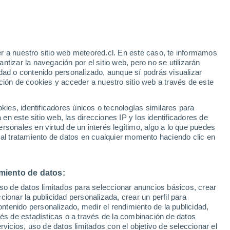
e
r a nuestro sitio web meteored.cl. En este caso, te informamos
:
13%
tizar la navegación por el sitio web, pero no se utilizarán
dad o contenido personalizado, aunque sí podrás visualizar
ción de cookies y acceder a nuestro sitio web a través de este
es, identificadores únicos o tecnologías similares para
n este sitio web, las direcciones IP y los identificadores de
rsonales en virtud de un interés legítimo, algo a lo que puedes
Satélites
Modelos
 al tratamiento de datos en cualquier momento haciendo clic en
miento de datos:
iércoles
Jueves
Viernes
Sábado
uso de datos limitados para seleccionar anuncios básicos, crear
12 Ago
13 Ago
14 Ago
15 Ago
ccionar la publicidad personalizada, crear un perfil para
ontenido personalizado, medir el rendimiento de la publicidad,
vés de estadísticas o a través de la combinación de datos
rvicios, uso de datos limitados con el objetivo de seleccionar el