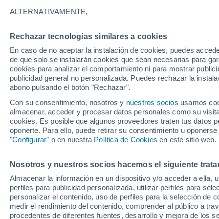
2°
ALTERNATIVAMENTE,
Rechazar tecnologías similares a cookies
Menguant
En caso de no aceptar la instalación de cookies, puedes accede
Iluminada
Sensación de -1°
de que solo se instalarán cookies que sean necesarias para garan
cookies para analizar el comportamiento ni para mostrar publici
publicidad general no personalizada. Puedes rechazar la instala
abono pulsando el botón "Rechazar".
Última hora
Heladas iniciales darán paso a un ciclón que
Con su consentimiento, nosotros y
nuestros socios
usamos cooki
promete lluvia en la zona central
almacenar, acceder y procesar datos personales como su visita e
cookies. Es posible que algunos proveedores traten tus datos pe
Tiempo 1 - 7 días
Actualidad
Mapa de temperatura
oponerte. Para ello, puede retirar su consentimiento u oponerse
"Configurar"
o en nuestra
Política de Cookies
en este sitio web.
Nosotros y nuestros socios hacemos el siguiente trata
Mañana
Martes
M
Hoy
Almacenar la información en un dispositivo y/o acceder a ella, 
10 Ago
11 Ago
9 Ago
perfiles para publicidad personalizada, utilizar perfiles para sele
personalizar el contenido, uso de perfiles para la selección de c
medir el rendimiento del contenido, comprender al público a tra
procedentes de diferentes fuentes, desarrollo y mejora de los se
60%
70%