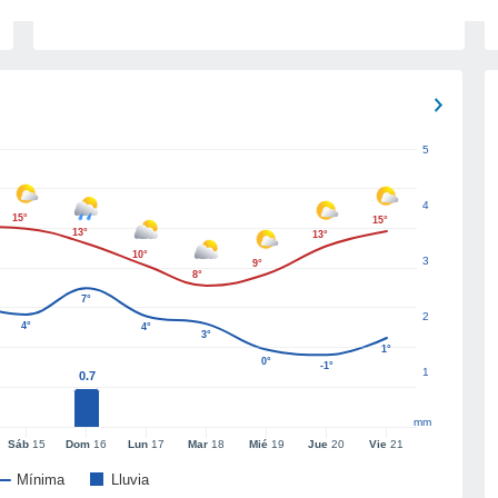
5
4
15°
15°
13°
13°
10°
3
9°
8°
7°
2
4°
4°
3°
1°
0°
-1°
1
0.7
mm
Sáb
15
Dom
16
Lun
17
Mar
18
Mié
19
Jue
20
Vie
21
Mínima
Lluvia