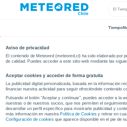
Tiempo
No
Aviso de privacidad
El contenido de Meteored (meteored.cl) ha sido elaborado por pr
de calidad. Puedes acceder a este sitio web mediante las sigui
Aceptar cookies y acceder de forma gratuita
Inicio
Argentina
Provincia de Mendoza
General
La publicidad digital personalizada, basada en la información r
financiar nuestra actividad para seguir ofreciéndote contenido c
El Tiempo en General 
Pulsando el botón "Aceptar y continuar", puedes acceder a la w
nuestras o de nuestros socios, que nos permiten el seguimiento
06:03
Domingo
desarrollar un perfil específico para mostrarte publicidad y co
más información en nuestra
Política de Cookies
y retirar en cu
Configuración de cookies
que aparece disponible en el pie de n
Cielo despejado