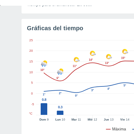
Tiempo para el amanecer
1h 50m
Gráficas del tiempo
25
20
15°
14°
15
13°
11°
10°
10
6°
5
5°
4°
3°
0
2°
1°
0°
0.8
-5
0.3
°C
Dom
9
Lun
10
Mar
11
Mié
12
Jue
13
Vie
14
Máxima