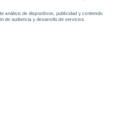
14°
/
3°
13°
/
4°
15°
/
5°
15°
/
4°
e análisis de dispositivos, publicidad y contenido
n de audiencia y desarrollo de servicios.
-
26
km/h
4
-
19
km/h
6
-
22
km/h
6
-
21
km/h
y
, 9 de agosto
Sur
0 Bajo
10
-
23 km/h
FPS:
no
Suroeste
0 Bajo
13
-
29 km/h
FPS:
no
Suroeste
0 Bajo
15
-
33 km/h
FPS:
no
Suroeste
0 Bajo
17
-
36 km/h
FPS:
no