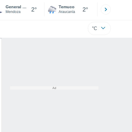
General Belgrano
Temuco
Osorno
2°
2°
Mendoza
Araucanía
Los Lagos
°C