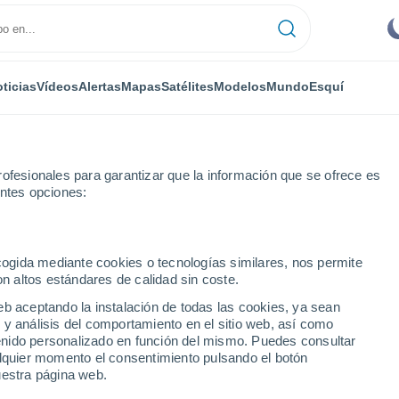
ticias
Vídeos
Alertas
Mapas
Satélites
Modelos
Mundo
Esquí
ofesionales para garantizar que la información que se ofrece es
entes opciones:
 Belgrano
ecogida mediante cookies o tecnologías similares, nos permite
on altos estándares de calidad sin coste.
Belgrano (Mendoza)
eb aceptando la instalación de todas las cookies, ya sean
 y análisis del comportamiento en el sitio web, así como
...
ntenido personalizado en función del mismo. Puedes consultar
alquier momento el consentimiento pulsando el botón
Por hora
uestra página web.
Cielos despejados en las
próximas horas