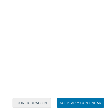
Calendario lunar
Lun
Mar
Mié
Jue
Vie
Sáb
Dom
9
10
11
12
13
14
15
16
17
18
19
20
21
22
CONFIGURACIÓN
ACEPTAR Y CONTINUAR