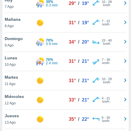
30%
10
-
28
29°
/
19°
0.3 mm
km/h
7 Ago
do en
 mismo.
sultar más
Mañana
7
-
22
31°
/
19°
 en nuestra
km/h
8 Ago
 Cookies
y
ualquier
Domingo
70%
15
-
40
34°
/
20°
0.9 mm
km/h
9 Ago
ento
 botón
ación de
Lunes
70%
7
-
39
31°
/
21°
kies
2.4 mm
km/h
10 Ago
 disponible
e nuestra
Martes
10
-
29
.
31°
/
21°
km/h
11 Ago
IVAMENTE,
Miércoles
4
-
21
33°
/
21°
km/h
12 Ago
as
 a cookies
Jueves
6
-
26
35°
/
22°
km/h
 no aceptar
13 Ago
ón de