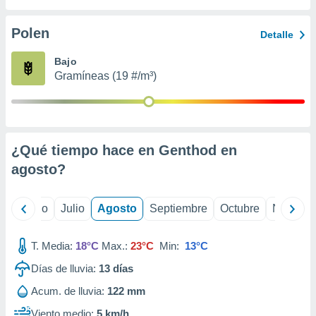
 seleccionar
o.
Polen
Detalle
calización
precisa e
Bajo
ión mediante
Gramíneas (19 #/m³)
, publicidad
dos,
 publicidad
,
¿Qué tiempo hace en Genthod en
ón de
agosto
?
 desarrollo
s.
tros 1199
yo
Junio
Julio
Agosto
Septiembre
Octubre
Noviemb
ios
T. Media:
18°C
Max.:
23°C
Min:
13°C
Días de lluvia:
13
días
Acum. de lluvia:
122 mm
Viento medio:
5 km/h