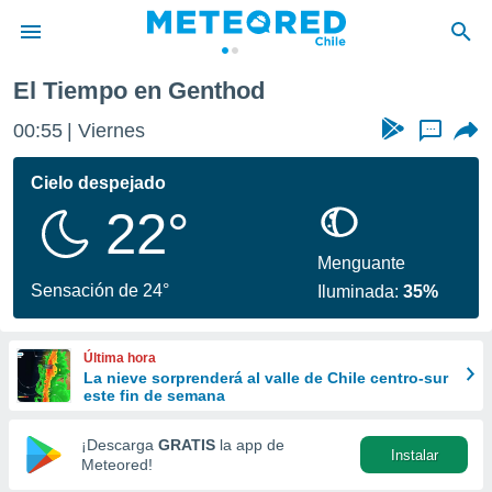
El Tiempo en Genthod
privacidad
00:55
Viernes
...
o de
eteored.cl)
borado por
Cielo despejado
es para
22°
ue la
 que se
e calidad.
Menguante
eder a este
Sensación de 24°
Iluminada:
35%
ediante las
opciones:
Última hora
ookies y
La nieve sorprenderá al valle de Chile centro-sur
e forma
este fin de semana
d digital
¡Descarga
GRATIS
la app de
Instalar
ada, basada
Meteored!
mación