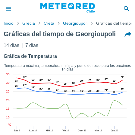
Inicio
Grecia
Creta
Georgioupoli
Gráficas del tiempo
privacidad
Gráficas del tiempo de Georgioupoli
enido de
eteored.cl)
14 días
7 días
aborado por
ales para
Gráfica de Temperatura
ar que la
ón que se
Temperatura máxima, temperatura mínima y punto de rocío para los próximos
14 días
de calidad.
35
eder a este
32°
32°
30°
30°
30°
30°
30°
30°
33°
29°
29°
ediante las
29°
30
28°
28°
27°
26°
 opciones:
26°
25°
25°
25°
24°
24°
24°
24°
25
24°
23°
23°
23°
cookies y
20
de forma
15
uita
10
dad digital
ada, basada
°C
formación
Sáb
8
Lun
10
Mié
12
Vie
14
Dom
16
Mar
18
Jue
20