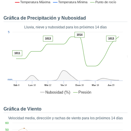
 mediante
Temperatura Máxima
Temperatura Mínima
Punto de rocío
tecnologías
nos permite
Gráfica de Precipitación y Nubosidad
r nuestra
para seguir
Lluvia, nieve y nubosidad para los próximos 14 días
e contenido
1
5
estándares
1014
ACEPTAR
1013
1013
 sin coste.
Y
CONTINUAR
 el botón
1011
continuar",
5
ceder a la
CONFIGURACIÓN
tando la
n de todas
s, ya sean
mm
de nuestros
Sáb
8
Lun
10
Mié
12
Vie
14
Dom
16
Mar
18
Jue
20
 que nos
Nubosidad (%)
Presión
ten el
 y análisis
tamiento en
Gráfica de Viento
b, así como
r un perfil
Velocidad media, dirección y rachas de viento para los próximos 14 días
ico para
60
ublicidad y
50