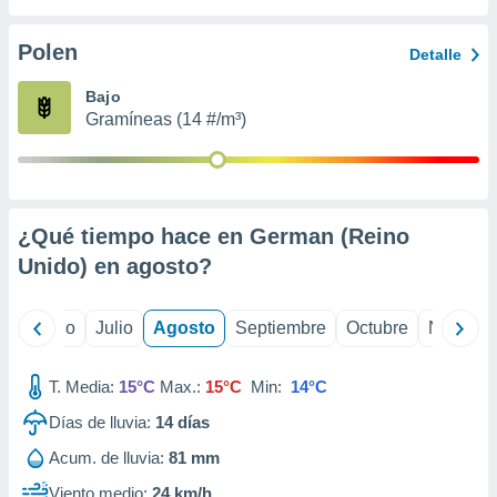
 seleccionar
o.
Polen
Detalle
calización
precisa e
Bajo
ión mediante
Gramíneas (14 #/m³)
, publicidad
dos,
 publicidad
,
¿Qué tiempo hace en German (Reino
ón de
Unido) en
agosto
?
 desarrollo
s.
tros 1199
yo
Junio
Julio
Agosto
Septiembre
Octubre
Noviemb
ios
T. Media:
15°C
Max.:
15°C
Min:
14°C
Días de lluvia:
14
días
Acum. de lluvia:
81 mm
Viento medio:
24 km/h