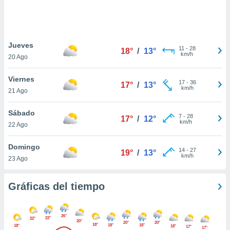
 botón
.
nto,
Jueves
11
-
28
18°
/
13°
km/h
20 Ago
cios
kies,
Viernes
ores únicos
17
-
36
17°
/
13°
km/h
21 Ago
as similares
nar,
rocesar
Sábado
7
-
28
17°
/
12°
onales como
km/h
22 Ago
 este sitio
recciones IP
Domingo
ficadores de
14
-
27
19°
/
13°
km/h
23 Ago
 posible
s
 traten tus
Gráficas del tiempo
nales en
 interés
go a lo que
26°
nerte. Para
22°
22°
20°
20°
20°
18°
18°
18°
18°
18°
retirar su
17°
17°