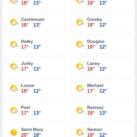
18°
13°
18°
13°
Castletown
Crosby
18°
13°
18°
12°
Dalby
Douglas
17°
13°
19°
12°
Jurby
Laxey
17°
13°
19°
12°
Lonan
Michael
18°
12°
17°
12°
Peel
Ramsey
17°
13°
19°
13°
Saint Mary
Santon
20°
18°
18°
12°