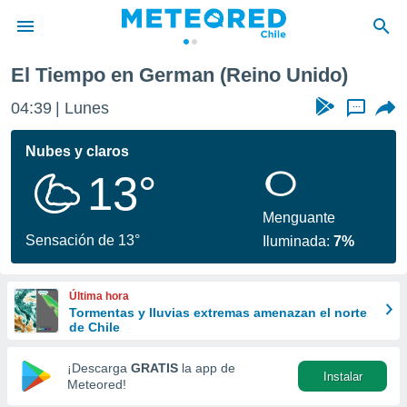
El Tiempo en German (Reino Unido)
privacidad
04:39
Lunes
...
o de
eteored.cl)
borado por
Nubes y claros
es para
13°
ue la
 que se
e calidad.
Menguante
eder a este
Sensación de 13°
Iluminada:
7%
ediante las
opciones:
Última hora
ookies y
Tormentas y lluvias extremas amenazan el norte
e forma
de Chile
d digital
¡Descarga
GRATIS
la app de
Instalar
ada, basada
Meteored!
mación