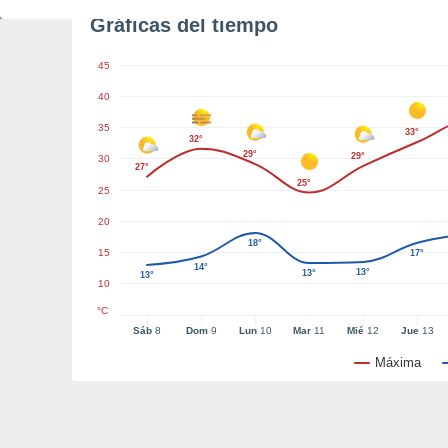
Gráficas del tiempo
45
40
35
33°
32°
29°
29°
30
27°
25°
25
20
18°
15
17°
14°
13°
13°
13°
10
°C
Sáb
8
Dom
9
Lun
10
Mar
11
Mié
12
Jue
13
Máxima