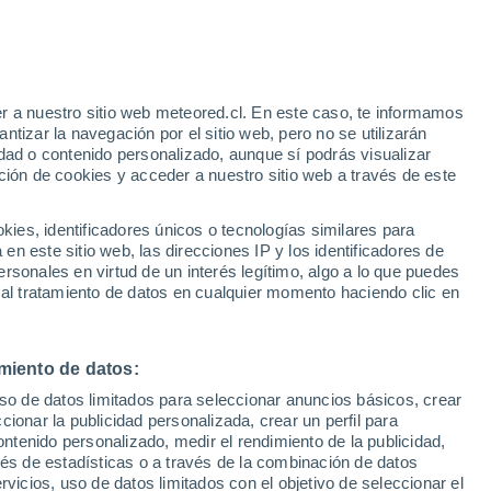
r a nuestro sitio web meteored.cl. En este caso, te informamos
h
tizar la navegación por el sitio web, pero no se utilizarán
dad o contenido personalizado, aunque sí podrás visualizar
ción de cookies y acceder a nuestro sitio web a través de este
os
es, identificadores únicos o tecnologías similares para
n este sitio web, las direcciones IP y los identificadores de
rsonales en virtud de un interés legítimo, algo a lo que puedes
Satélites
Modelos
 al tratamiento de datos en cualquier momento haciendo clic en
miento de datos:
Martes
Miércoles
Jueves
Viernes
uso de datos limitados para seleccionar anuncios básicos, crear
11 Ago
12 Ago
13 Ago
14 Ago
ccionar la publicidad personalizada, crear un perfil para
ontenido personalizado, medir el rendimiento de la publicidad,
vés de estadísticas o a través de la combinación de datos
rvicios, uso de datos limitados con el objetivo de seleccionar el