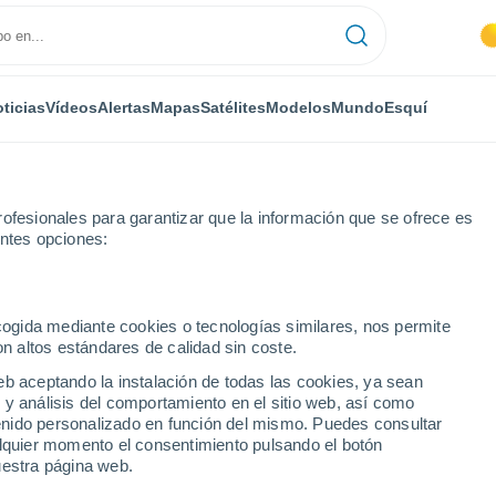
ticias
Vídeos
Alertas
Mapas
Satélites
Modelos
Mundo
Esquí
ofesionales para garantizar que la información que se ofrece es
entes opciones:
ecogida mediante cookies o tecnologías similares, nos permite
on altos estándares de calidad sin coste.
eb aceptando la instalación de todas las cookies, ya sean
 y análisis del comportamiento en el sitio web, así como
...
ntenido personalizado en función del mismo. Puedes consultar
alquier momento el consentimiento pulsando el botón
Por hora
uestra página web.
Cielos despejados en las
próximas horas