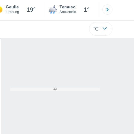
Geulle
Temuco
Osorno
19°
1°
Limburg
Araucanía
Los Lagos
°C