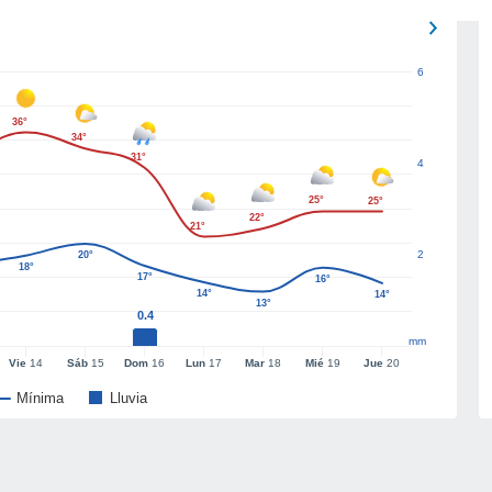
6
36°
34°
31°
4
25°
25°
22°
21°
2
20°
18°
17°
16°
14°
14°
13°
0.4
mm
Vie
14
Sáb
15
Dom
16
Lun
17
Mar
18
Mié
19
Jue
20
Mínima
Lluvia