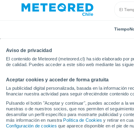
Tiempo
No
Aviso de privacidad
El contenido de Meteored (meteored.cl) ha sido elaborado por pr
de calidad. Puedes acceder a este sitio web mediante las sigui
Aceptar cookies y acceder de forma gratuita
Inicio
Holanda
Limburgo
Geulle
La publicidad digital personalizada, basada en la información r
financiar nuestra actividad para seguir ofreciéndote contenido c
El Tiempo en Geulle
Pulsando el botón "Aceptar y continuar", puedes acceder a la w
nuestras o de nuestros socios, que nos permiten el seguimiento
08:50
Sábado
desarrollar un perfil específico para mostrarte publicidad y co
más información en nuestra
Política de Cookies
y retirar en cu
Configuración de cookies
que aparece disponible en el pie de n
Soleado