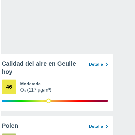
Calidad del aire en Geulle
Detalle
hoy
Moderada
46
O₃ (117 µg/m³)
Polen
Detalle