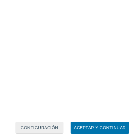
Calendario lunar
Lun
Mar
Mié
Jue
Vie
Sáb
Dom
8
9
10
11
12
13
14
15
16
17
18
19
20
21
CONFIGURACIÓN
ACEPTAR Y CONTINUAR