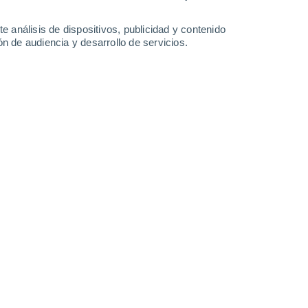
25°
/
13°
29°
/
13°
33°
/
17°
36°
/
18°
e análisis de dispositivos, publicidad y contenido
n de audiencia y desarrollo de servicios.
-
33
km/h
12
-
31
km/h
12
-
29
km/h
6
-
19
km/h
sto
Este
1 Bajo
5
-
14 km/h
FPS:
no
Este
2 Bajo
9
-
22 km/h
FPS:
no
Noreste
4 Medio
11
-
27 km/h
FPS:
6-10
Noreste
5 Medio
10
-
27 km/h
FPS:
6-10