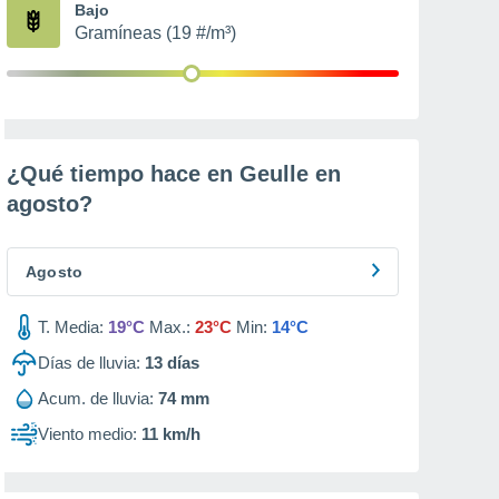
Bajo
Gramíneas (19 #/m³)
¿Qué tiempo hace en Geulle en
agosto
?
Agosto
T. Media:
19°C
Max.:
23°C
Min:
14°C
Días de lluvia:
13
días
Acum. de lluvia:
74 mm
Viento medio:
11 km/h