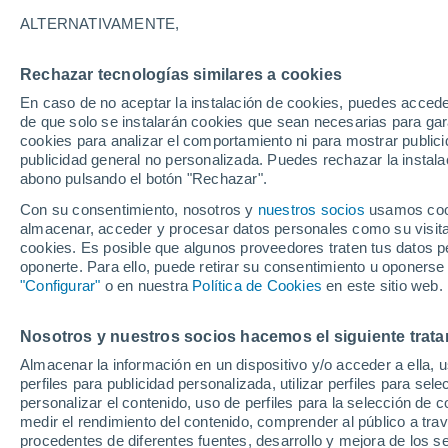
19°
ALTERNATIVAMENTE,
Rechazar tecnologías similares a cookies
Este
En caso de no aceptar la instalación de cookies, puedes accede
Sensación de 19°
5
-
14 km/
de que solo se instalarán cookies que sean necesarias para garan
cookies para analizar el comportamiento ni para mostrar publici
publicidad general no personalizada. Puedes rechazar la instala
abono pulsando el botón "Rechazar".
Última hora
Aguanieve, heladas de hasta -3 °C y chubasc
Con su consentimiento, nosotros y
nuestros socios
usamos cooki
marcarán el fin de semana en la RM
almacenar, acceder y procesar datos personales como su visita e
cookies. Es posible que algunos proveedores traten tus datos pe
Tiempo 1 - 7 días
Actualidad
Mapa de temperatura
oponerte. Para ello, puede retirar su consentimiento u oponerse
"Configurar"
o en nuestra
Política de Cookies
en este sitio web.
Nosotros y nuestros socios hacemos el siguiente trata
Mañana
Lunes
Hoy
Almacenar la información en un dispositivo y/o acceder a ella, 
9 Ago
10 Ago
8 Ago
perfiles para publicidad personalizada, utilizar perfiles para sele
personalizar el contenido, uso de perfiles para la selección de c
medir el rendimiento del contenido, comprender al público a tra
procedentes de diferentes fuentes, desarrollo y mejora de los se